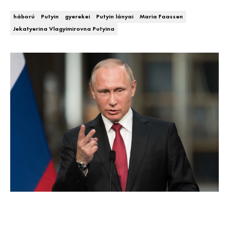
DECOR
háború
Putyin
gyerekei
Putyin lányai
Maria Faassen
Jekatyerina Vlagyimirovna Putyina
Hírek
HOROSZKÓP
Trendek
SZTÁRHÍREK
Szobák
BUSINESS
Ötletek
ANYA
Szép terek
AWARDS
BEAUTY AWARDS
EVENT
WEBSHOP