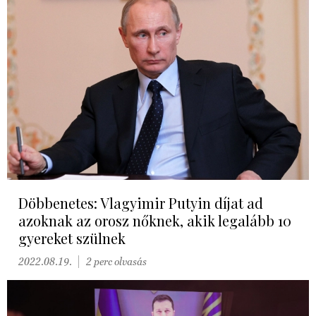
Döbbenetes: Vlagyimir Putyin díjat ad
azoknak az orosz nőknek, akik legalább 10
gyereket szülnek
2022.08.19.
2 perc olvasás