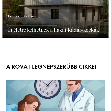
Támogatott tartalom
Új életre kelhetnek a hazai Kádár-kockák
A ROVAT LEGNÉPSZERŰBB CIKKEI