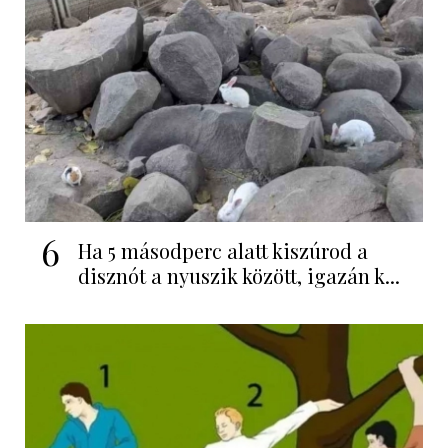
6
Ha 5 másodperc alatt kiszúrod a
disznót a nyuszik között, igazán k...