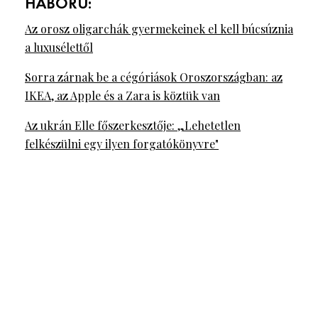
HÁBORÚ:
Az orosz oligarchák gyermekeinek el kell búcsúznia
a luxusélettől
Sorra zárnak be a cégóriások Oroszországban: az
IKEA, az Apple és a Zara is köztük van
Az ukrán Elle főszerkesztője: „Lehetetlen
felkészülni egy ilyen forgatókönyvre"