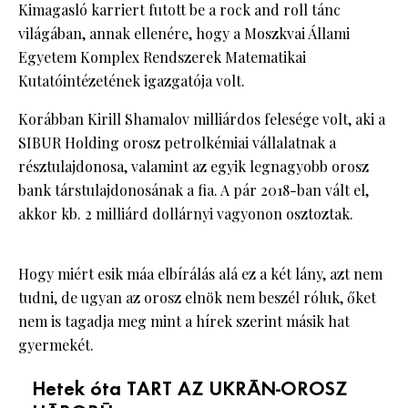
Kimagasló karriert futott be a rock and roll tánc
világában, annak ellenére, hogy a Moszkvai Állami
Egyetem Komplex Rendszerek Matematikai
Kutatóintézetének igazgatója volt.
Korábban Kirill Shamalov milliárdos felesége volt, aki a
SIBUR Holding orosz petrolkémiai vállalatnak a
résztulajdonosa, valamint az egyik legnagyobb orosz
bank társtulajdonosának a fia. A pár 2018-ban vált el,
akkor kb. 2 milliárd dollárnyi vagyonon osztoztak.
Hogy miért esik máa elbírálás alá ez a két lány, azt nem
tudni, de ugyan az orosz elnök nem beszél róluk, őket
nem is tagadja meg mint a hírek szerint másik hat
gyermekét.
Hetek óta TART AZ UKRÁN-OROSZ