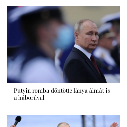
Putyin romba döntötte lánya álmát is
a háborúval