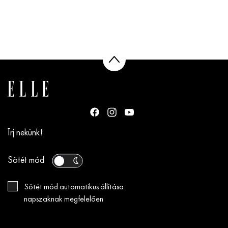
Írj nekünk!
Sötét mód
Sötét mód automatikus állítása
napszaknak megfelelően