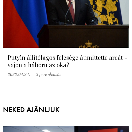
Putyin állítólagos felesége átműttette arcát -
vajon a háború az oka?
2022.04.24.
3 perc olvasás
NEKED AJÁNLJUK