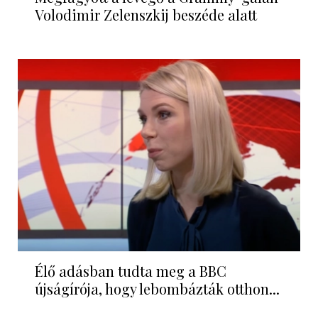
Volodimir Zelenszkij beszéde alatt
Élő adásban tudta meg a BBC
újságírója, hogy lebombázták otthon...