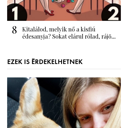
8
Kitalálod, melyik nő a kisfiú
édesanyja? Sokat elárul rólad, rájö...
EZEK IS ÉRDEKELHETNEK