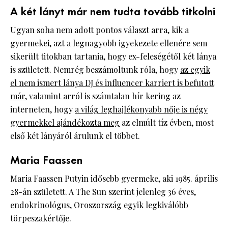
A két lányt már nem tudta tovább titkolni
Ugyan soha nem adott pontos választ arra, kik a
gyermekei, azt a legnagyobb igyekezete ellenére sem
sikerült titokban tartania, hogy ex-feleségétől két lánya
is született. Nemrég beszámoltunk róla, hogy
az egyik
el nem ismert lánya DJ és influencer karriert is befutott
már
, valamint arról is számtalan hír kering az
interneten, hogy
a világ leghajlékonyabb nője is négy
gyermekkel ajándékozta meg
az elmúlt tíz évben, most
első két lányáról árulunk el többet.
Maria Faassen
Maria Faassen Putyin idősebb gyermeke, aki 1985. április
28-án született. A The Sun szerint jelenleg 36 éves,
endokrinológus, Oroszország egyik legkiválóbb
törpeszakértője.