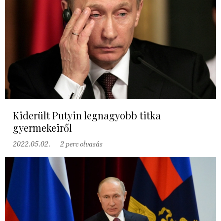
Kiderült Putyin legnagyobb titka
gyermekeiről
2022.05.02.
2 perc olvasás