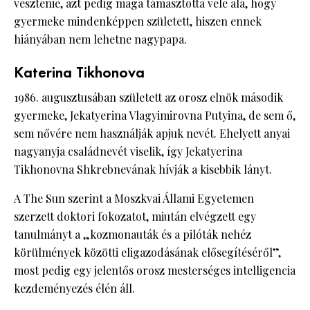
vesztenie, azt pedig maga támasztotta vele alá, hogy
gyermeke mindenképpen született, hiszen ennek
hiányában nem lehetne nagypapa.
Katerina Tikhonova
1986. augusztusában született az orosz elnök második
gyermeke, Jekatyerina Vlagyimirovna Putyina, de sem ő,
sem nővére nem használják apjuk nevét. Ehelyett anyai
nagyanyja családnevét viselik, így Jekatyerina
Tikhonovna Shkrebnevának hívják a kisebbik lányt.
A The Sun szerint a Moszkvai Állami Egyetemen
szerzett doktori fokozatot, miután elvégzett egy
tanulmányt a „kozmonauták és a pilóták nehéz
körülmények közötti eligazodásának elősegítéséről”,
most pedig egy jelentős orosz mesterséges intelligencia
kezdeményezés élén áll.