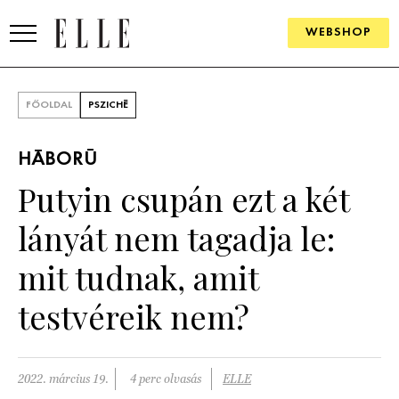
WEBSHOP
DIVAT
FŐOLDAL
PSZICHÉ
ELLE DIGITAL
HÁBORÚ
GOURMET AWARDS
Putyin csupán ezt a két
SZÉPSÉG
lányát nem tagadja le:
KULTÚRA
mit tudnak, amit
PSZICHÉ
testvéreik nem?
ÉLETMÓD
2022. március 19.
4 perc olvasás
ELLE
PÁRKAPCSOLAT