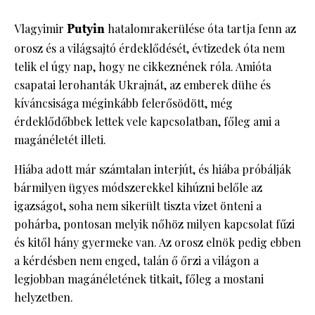
Vlagyimir
Putyin
hatalomrakerülése óta tartja fenn az
orosz és a világsajtó érdeklődését, évtizedek óta nem
telik el úgy nap, hogy ne cikkeznének róla. Amióta
csapatai lerohanták Ukrajnát, az emberek dühe és
kíváncsisága méginkább felerősödött, még
érdeklődőbbek lettek vele kapcsolatban, főleg ami a
magánéletét illeti.
Hiába adott már számtalan interjút, és hiába próbálják
bármilyen ügyes módszerekkel kihúzni belőle az
igazságot, soha nem sikerült tiszta vizet önteni a
pohárba, pontosan melyik nőhöz milyen kapcsolat fűzi
és kitől hány gyermeke van. Az orosz elnök pedig ebben
a kérdésben nem enged, talán ő őrzi a világon a
legjobban magánéletének titkait, főleg a mostani
helyzetben.