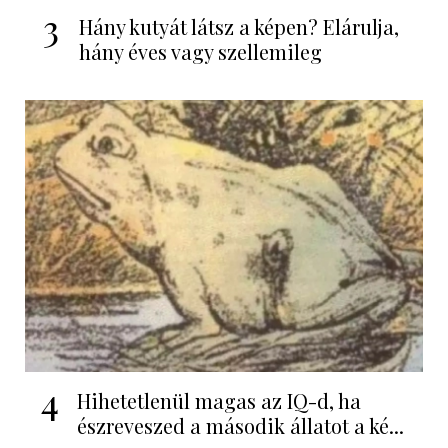
3
Hány kutyát látsz a képen? Elárulja,
hány éves vagy szellemileg
4
Hihetetlenül magas az IQ-d, ha
észreveszed a második állatot a ké...