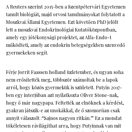
A Reuters szerint 2015-ben a Szentpétervári Egyetemen
tanult biológiát, majd orvosi tanulmányokat folytatott a
Moszkvai Állami Egyetemen. Ezt követően PhD jelölt
lett a moszkvai Endokrinológiai Kutatóközpontban,
amely egy jótékonysági projektet, az Alfa-Endo-t
működteti, amely az endokrin betegségekben szenvedő
gyermekeken segít.
Férje Jorrit Faassen holland üzletember, és ugyan soha
nem erősítették meg, többször számoltak be a lapok
arról, hogy közös gyermekük is született. Putyin 2017-
ben egy interjúban azt nyilatkozta Oliver Stone-nak,
hogy ő már nagypapa. Feltették az elnöknek a kérdést,
gyakran játszik-e az unokákkal, de ő szomorúan csak
annyit válaszolt :“Sajnos nagyon ritkán.” Ez a mondat
tökéletesen rávilágíthat arra, hogy Putyinnak van mit