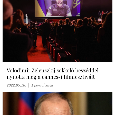
Volodimir Zelenszkij sokkoló beszéddel
nyitotta meg a cannes-i filmfesztivált
2022.05.18.
1 perc olvasás