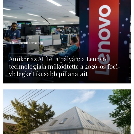
Támogatott tartalom
Amikor az AI ítél a pályán: a Lenovo
technológiája működtette a 2026-os foci-
vb legkritikusabb pillanatait