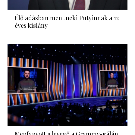
Élő adásban ment neki Putyinnak a 12
éves kislány
Megfagyott a levegő a Grammy-gálán