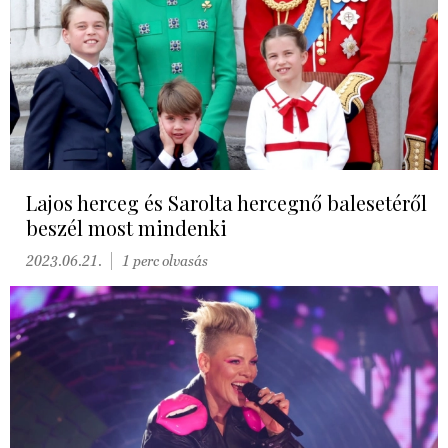
Lajos herceg és Sarolta hercegnő balesetéről
beszél most mindenki
2023.06.21.
1 perc olvasás