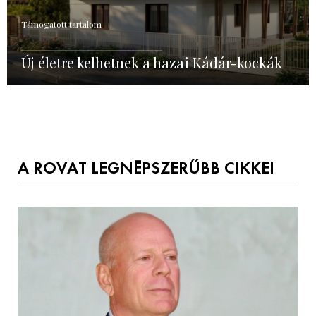
Támogatott tartalom
Új életre kelhetnek a hazai Kádár-kockák
A ROVAT LEGNÉPSZERŰBB CIKKEI