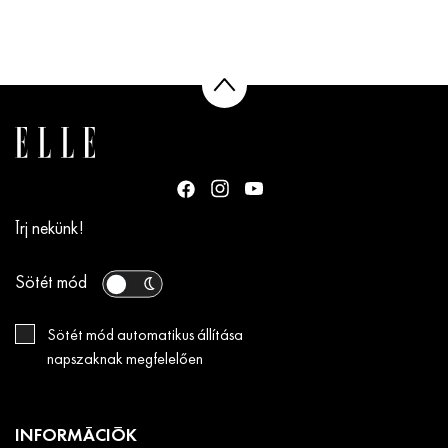
Írj nekünk!
Sötét mód
Sötét mód automatikus állítása
napszaknak megfelelően
INFORMÁCIÓK