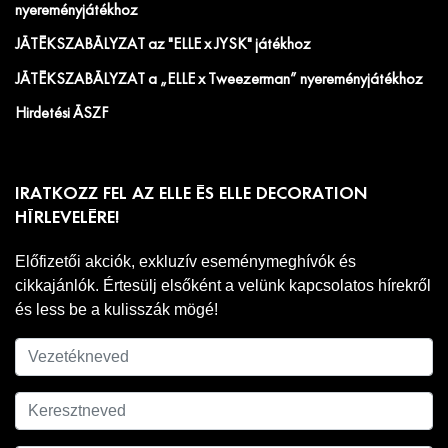
nyereményjátékhoz
JÁTÉKSZABÁLYZAT az "ELLE x JYSK" játékhoz
JÁTÉKSZABÁLYZAT a „ELLE x Tweezerman” nyereményjátékhoz
Hirdetési ÁSZF
IRATKOZZ FEL AZ ELLE ÉS ELLE DECORATION
HÍRLEVELÉRE!
Előfizetői akciók, exkluzív eseménymeghívók és
cikkajánlók. Értesülj elsőként a velünk kapcsolatos hírekről
és less be a kulisszák mögé!