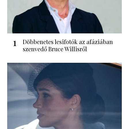
1
Döbbenetes lesifotók az afáziában
szenvedő Bruce Willisről