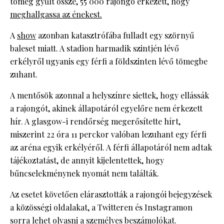
tömeg gyűlt össze, 55 000 rajongó érkezett, hogy
meghallgassa az énekest.
A
show
azonban katasztrófába fulladt egy szörnyű
baleset miatt. A stadion harmadik szintjén lévő
erkélyről ugyanis egy férfi a földszinten lévő tömegbe
zuhant.
A mentősök azonnal a helyszínre siettek, hogy ellássák
a rajongót, akinek állapotáról egyelőre nem érkezett
hír. A glasgow-i rendőrség megerősítette hírt,
miszerint 22 óra 11 perckor valóban lezuhant egy férfi
az aréna egyik erkélyéről. A férfi állapotáról nem adtak
tájékoztatást, de annyit kijelentettek, hogy
bűncselekménynek nyomát nem találták.
Az esetet követően elárasztották a rajongói bejegyzések
a közösségi oldalakat, a Twitteren és Instagramon
sorra lehet olvasni a személyes beszámolókat.