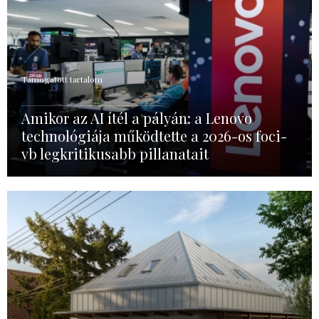
Támogatott tartalom
Amikor az AI ítél a pályán: a Lenovo
technológiája működtette a 2026-os foci-
vb legkritikusabb pillanatait