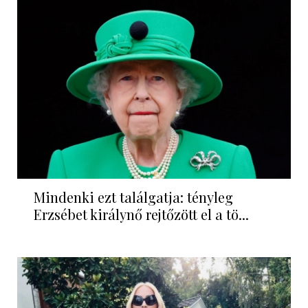
Mindenki ezt találgatja: tényleg
Erzsébet királynő rejtőzött el a tö...