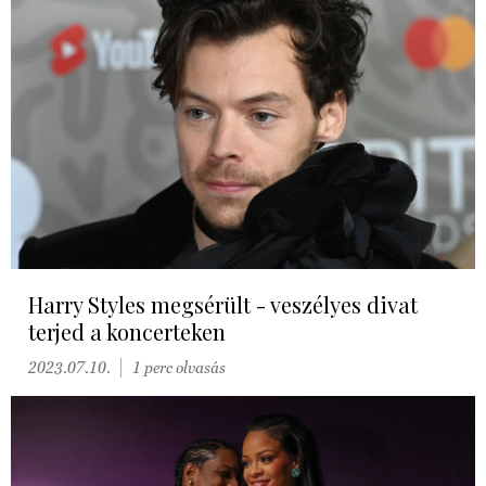
Harry Styles megsérült - veszélyes divat
terjed a koncerteken
2023.07.10.
1 perc olvasás