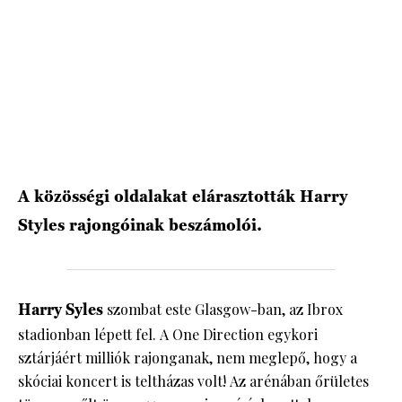
HÍRLEVÉL
A közösségi oldalakat elárasztották Harry
Styles rajongóinak beszámolói.
Harry Syles
szombat este Glasgow-ban, az Ibrox
stadionban lépett fel. A One Direction egykori
sztárjáért milliók rajonganak, nem meglepő, hogy a
skóciai koncert is teltházas volt! Az arénában őrületes