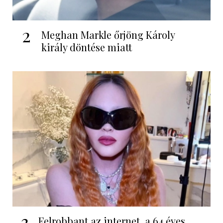
2
Meghan Markle őrjöng Károly
király döntése miatt
3
Felrobbant az internet, a 64 éves