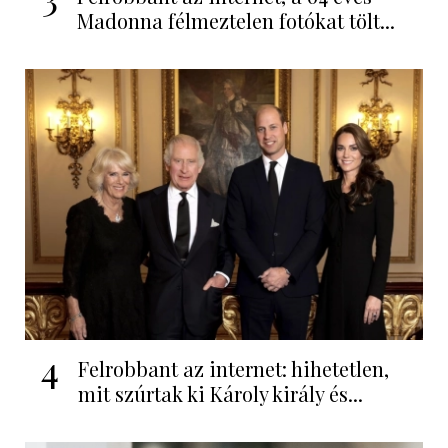
Madonna félmeztelen fotókat tölt...
4
Felrobbant az internet: hihetetlen,
mit szúrtak ki Károly király és...