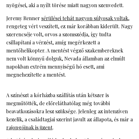
nyögései, aki a nyílt törése miatt nagyon szenvedett.
Jeremy Renner
sérülései tehát nagyon súlyosak voltak
,
rengeteg vért veszített, ez már korábban kiderült. Nagy
szerencséje volt, orvos a szomszédja, így tudta
csillapítani a vérzést, amíg megérkezett a
mentőhelikopter. A mentést végző szakembereknek
nem volt könnyű dolguk, Nevada államban az elmúlt
napokban extrém mennyiségű hó esett, ami
megnehezítette a mentést.
A színészt a kórházba szállítás után kétszer is
megműtötték, de előreláthatólag még további
beavatkozásokra lesz szüksége. Jelenleg az intenzíven
kezelik, a családtagjai szerint javult az állapota, és már a
rajongóinak is üzent
.