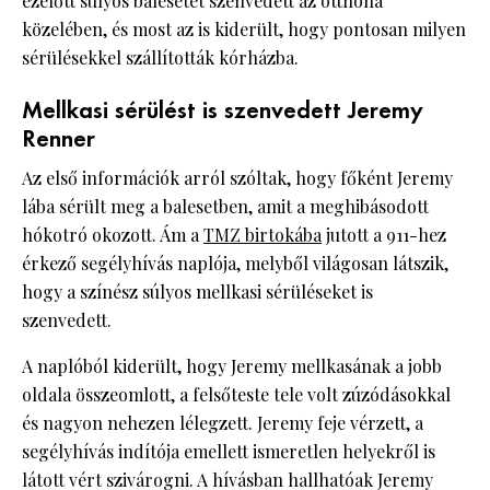
ezelőtt súlyos balesetet szenvedett az otthona
közelében, és most az is kiderült, hogy pontosan milyen
sérülésekkel szállították kórházba.
Mellkasi sérülést is szenvedett Jeremy
Renner
Az első információk arról szóltak, hogy főként Jeremy
lába sérült meg a balesetben, amit a meghibásodott
hókotró okozott. Ám a
TMZ birtokába
jutott a 911-hez
érkező segélyhívás naplója, melyből világosan látszik,
hogy a színész súlyos mellkasi sérüléseket is
szenvedett.
A naplóból kiderült, hogy Jeremy mellkasának a jobb
oldala összeomlott, a felsőteste tele volt zúzódásokkal
és nagyon nehezen lélegzett. Jeremy feje vérzett, a
segélyhívás indítója emellett ismeretlen helyekről is
látott vért szivárogni. A hívásban hallhatóak Jeremy