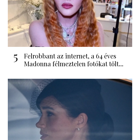
5
Felrobbant az internet, a 64 éves
Madonna félmeztelen fotókat tölt...