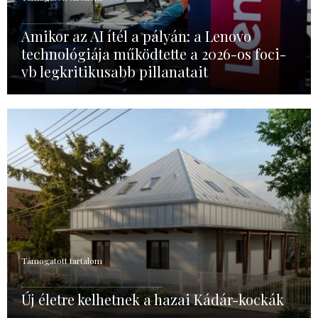
Amikor az AI ítél a pályán: a Lenovo
technológiája működtette a 2026-os foci-
vb legkritikusabb pillanatait
Támogatott tartalom
Új életre kelhetnek a hazai Kádár-kockák