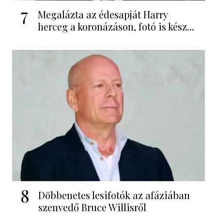
7
Megalázta az édesapját Harry
herceg a koronázáson, fotó is kész...
8
Döbbenetes lesifotók az afáziában
szenvedő Bruce Willisről