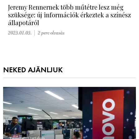
Jeremy Rennernek több műtétre lesz még
szüksége: új információk érkeztek a színész
állapotáról
2023.01.03.
2 perc olvasás
NEKED AJÁNLJUK
Támogatott tartalom