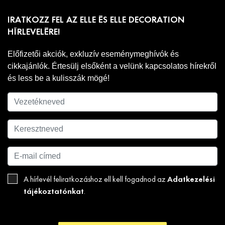
IRATKOZZ FEL AZ ELLE ÉS ELLE DECORATION
HÍRLEVELÉRE!
Előfizetői akciók, exkluzív eseménymeghívók és
cikkajánlók. Értesülj elsőként a velünk kapcsolatos hírekről
és less be a kulisszák mögé!
Adatkezelési
A hírlevél feliratkozáshoz ell kell fogadnod az
tájékoztatónkat
.