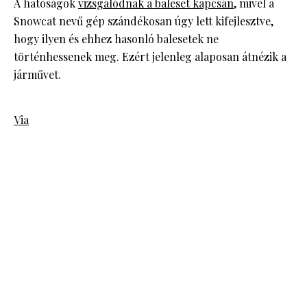
A hatóságok
vizsgálódnak a baleset kapcsán
, mivel a
Snowcat nevű gép szándékosan úgy lett kifejlesztve,
hogy ilyen és ehhez hasonló balesetek ne
történhessenek meg. Ezért jelenleg alaposan átnézik a
járművet.
Via