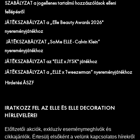
SZABÁLYZAT a jogellenes tartalmú hozzászólások elleni
fellépésről
JÁTÉKSZABÁLYZAT a „Elle Beauty Awards 2026"
nyereményjátékhoz
JÁTÉKSZABÁLYZAT „SoMe ELLE - Calvin Klein”
nyereményjátékhoz
JÁTÉKSZABÁLYZAT az "ELLE x JYSK" játékhoz
JÁTÉKSZABÁLYZAT a „ELLE x Tweezerman” nyereményjátékhoz
Hirdetési ÁSZF
IRATKOZZ FEL AZ ELLE ÉS ELLE DECORATION
HÍRLEVELÉRE!
Előfizetői akciók, exkluzív eseménymeghívók és
cikkajánlók. Értesülj elsőként a velünk kapcsolatos hírekről