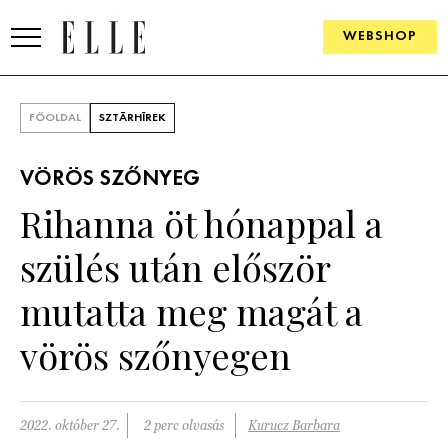
WEBSHOP
DIVAT
FŐOLDAL
SZTÁRHÍREK
ELLE DIGITAL
VÖRÖS SZŐNYEG
GOURMET AWARDS
Rihanna öt hónappal a
SZÉPSÉG
szülés után először
KULTÚRA
mutatta meg magát a
PSZICHÉ
vörös szőnyegen
ÉLETMÓD
2022. október 27.
2 perc olvasás
Kurucz Barbara
PÁRKAPCSOLAT