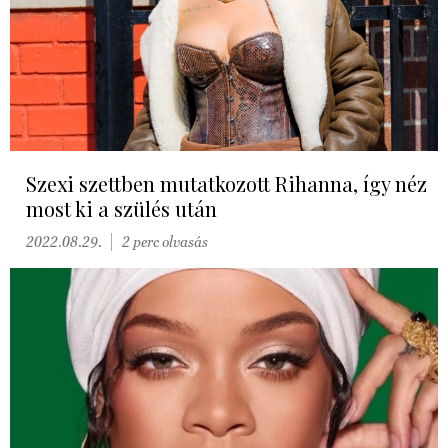
Szexi szettben mutatkozott Rihanna, így néz
most ki a szülés után
2022.08.29.
2 perc olvasás