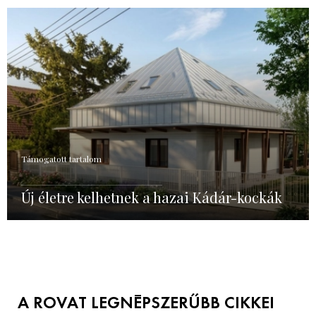
Támogatott tartalom
Új életre kelhetnek a hazai Kádár-kockák
A ROVAT LEGNÉPSZERŰBB CIKKEI