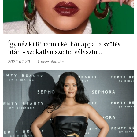
Így néz ki Rihanna két hónappal a szülés
után - szokatlan szettet választott
2022.07.20.
1 perc olvasás