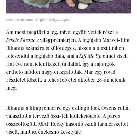
Fotó: Axelle/Bauer-Griffin / Getty Images.
Ám most megtört a jég, mivel együtt vettek részt a
Fekete Párduc 2
világpremierjén. A legújabb Marvel-film
Rihanna számára is különleges, hiszen a mozifilmben
felcsendül a legújabb dala, ami a
Lift Me Up
címet viseli.
Hat éve nem jelentkezett új dallal, így a rajongók
érthető módon nagyon izgatottak. Már egy rövid
részletet közölt, a teljes felvétel október 28-án jelenik
meg.
Rihanna a filmpremierre egy csillogó Rick Owens ruhát
választott a tervező őszi-téli kollekciójából. A páros
összeöltözött, ASAP Rocky hasonló színű farmerszettet
viselt, mint az énekesnő kesztyűje.