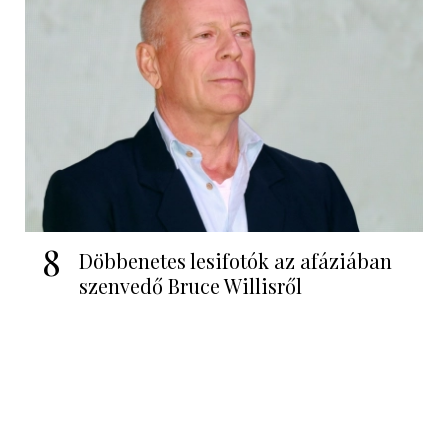
8
Döbbenetes lesifotók az afáziában
szenvedő Bruce Willisről