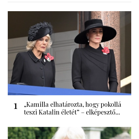
1
„Kamilla elhatározta, hogy pokollá
teszi Katalin életét” – elképesztő...