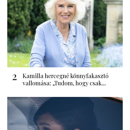
2
Kamilla hercegné könnyfakasztó
vallomása: „Tudom, hogy csak...