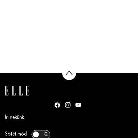
Írj nekünk!
Sötét mód