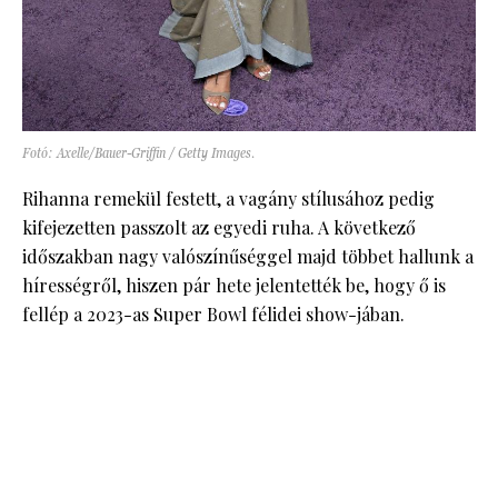
Fotó: Axelle/Bauer-Griffin / Getty Images.
Rihanna remekül festett, a vagány stílusához pedig
kifejezetten passzolt az egyedi ruha. A következő
időszakban nagy valószínűséggel majd többet hallunk a
hírességről, hiszen pár hete jelentették be, hogy ő is
fellép a 2023-as Super Bowl félidei show-jában.