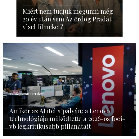
Miért nem tudjuk megunni még
20 év után sem Az ördög Pradát
visel filmeket?
Támogatott tartalom
Amikor az AI ítél a pályán: a Lenovo
technológiája működtette a 2026-os foci-
vb legkritikusabb pillanatait