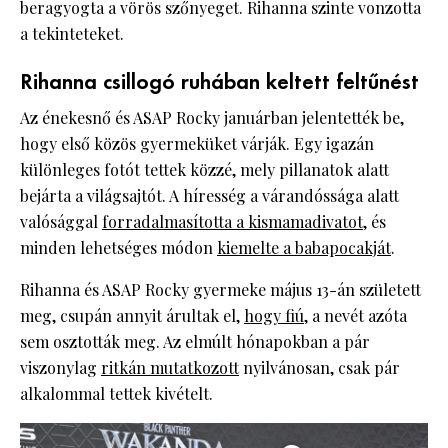
beragyogta a vörös szőnyeget. Rihanna szinte vonzotta
a tekinteteket.
Rihanna csillogó ruhában keltett feltűnést
Az énekesnő és ASAP Rocky januárban jelentették be,
hogy első közös gyermeküket várják. Egy igazán
különleges fotót tettek közzé, mely pillanatok alatt
bejárta a világsajtót. A híresség a várandóssága alatt
valósággal
forradalmasította a kismamadivatot
, és
minden lehetséges módon
kiemelte a babapocakját
.
Rihanna és ASAP Rocky gyermeke május 13-án született
meg, csupán annyit árultak el,
hogy fiú
, a nevét azóta
sem osztották meg. Az elmúlt hónapokban a pár
viszonylag
ritkán mutatkozott
nyilvánosan, csak pár
alkalommal tettek kivételt.