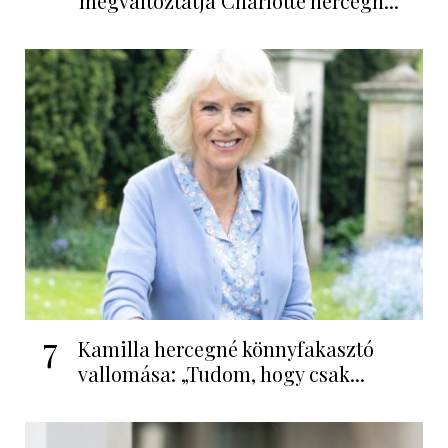
megváltoztatja Charlotte hercegn...
7
Kamilla hercegné könnyfakasztó
vallomása: „Tudom, hogy csak...