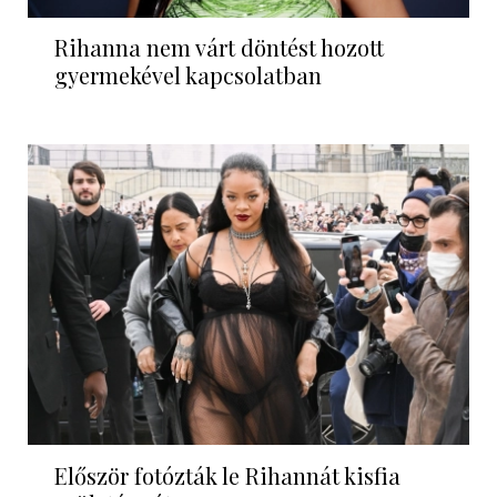
Rihanna nem várt döntést hozott
gyermekével kapcsolatban
Először fotózták le Rihannát kisfia