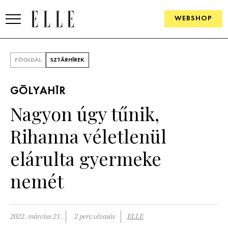
WEBSHOP
DIVAT
FŐOLDAL
SZTÁRHÍREK
ELLE DIGITAL
GÓLYAHÍR
GOURMET AWARDS
Nagyon úgy tűnik,
SZÉPSÉG
Rihanna véletlenül
KULTÚRA
elárulta gyermeke
PSZICHÉ
nemét
ÉLETMÓD
2022. március 21.
2 perc olvasás
ELLE
PÁRKAPCSOLAT