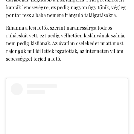
kapták lencsevégre, ez pedig nagyon úgy tűnik, végleg
pontot tesz a baba nemére irányuló találgatásokra.
Rihanna a lesi fotók szerint narancssárga fodros
ruhácskát vett, ezt pedig vélhetően kislányának szánja,
nem pedig kisfiának. Az óvatlan cselekedet miatt most
rajongók milliói lettek izgatottak, az interneten villám
sebességgel terjed a fotó.