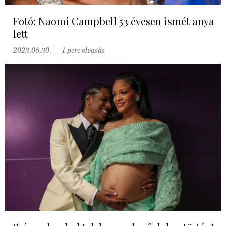
Fotó: Naomi Campbell 53 évesen ismét anya
lett
2023.06.30.
1 perc olvasás