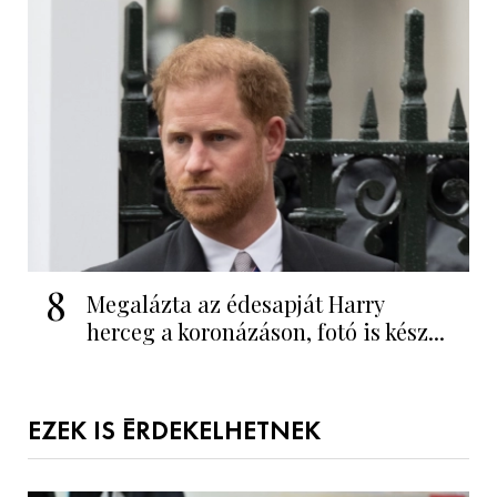
8
Megalázta az édesapját Harry
herceg a koronázáson, fotó is kész...
EZEK IS ÉRDEKELHETNEK