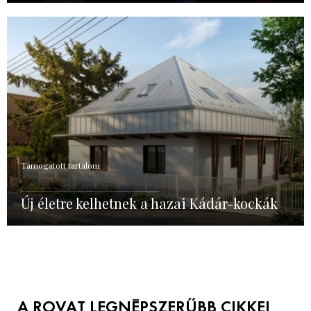
Támogatott tartalom
Új életre kelhetnek a hazai Kádár-kockák
A ROVAT LEGNÉPSZERŰBB CIKKEI