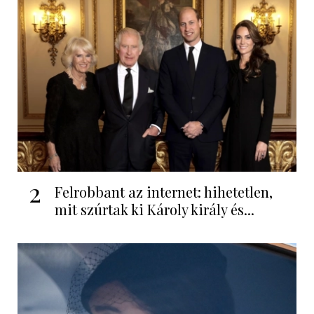
2
Felrobbant az internet: hihetetlen,
mit szúrtak ki Károly király és...