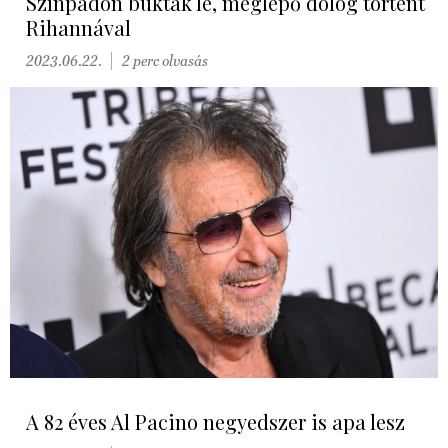
Színpadon buktak le, meglepő dolog történt
Rihannával
2023.06.22.
2 perc olvasás
A 82 éves Al Pacino negyedszer is apa lesz