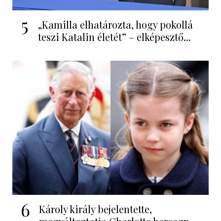
5
„Kamilla elhatározta, hogy pokollá
teszi Katalin életét” – elképesztő...
6
Károly király bejelentette,