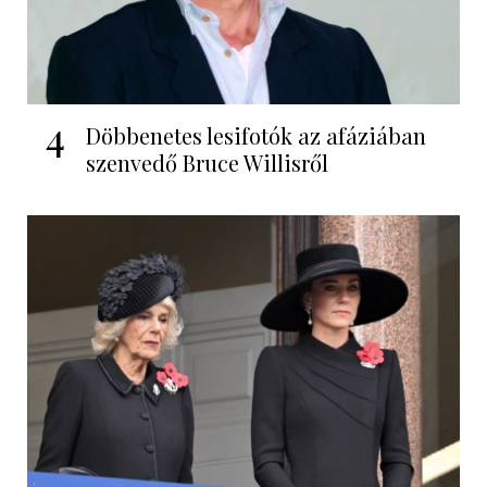
4
Döbbenetes lesifotók az afáziában
szenvedő Bruce Willisről