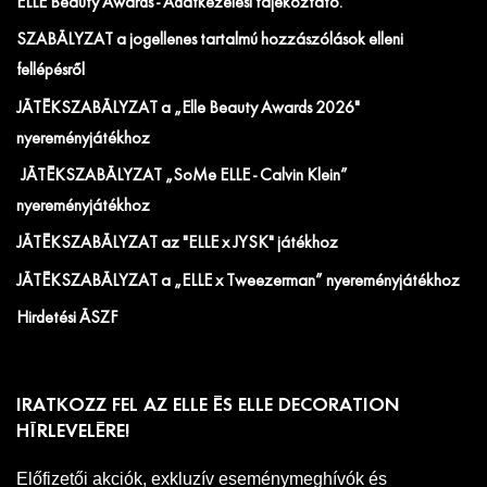
ELLE Beauty Awards - Adatkezelési tájékoztató.
SZABÁLYZAT a jogellenes tartalmú hozzászólások elleni
fellépésről
JÁTÉKSZABÁLYZAT a „Elle Beauty Awards 2026"
nyereményjátékhoz
JÁTÉKSZABÁLYZAT „SoMe ELLE - Calvin Klein”
nyereményjátékhoz
JÁTÉKSZABÁLYZAT az "ELLE x JYSK" játékhoz
JÁTÉKSZABÁLYZAT a „ELLE x Tweezerman” nyereményjátékhoz
Hirdetési ÁSZF
IRATKOZZ FEL AZ ELLE ÉS ELLE DECORATION
HÍRLEVELÉRE!
Előfizetői akciók, exkluzív eseménymeghívók és