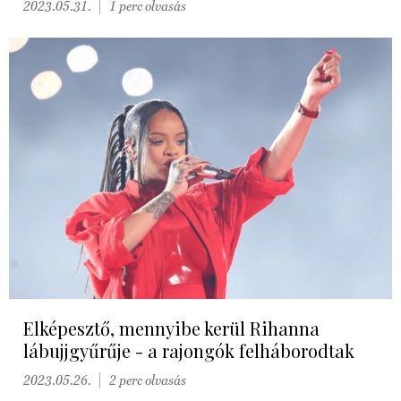
2023.05.31.
1 perc olvasás
Elképesztő, mennyibe kerül Rihanna
lábujjgyűrűje - a rajongók felháborodtak
2023.05.26.
2 perc olvasás