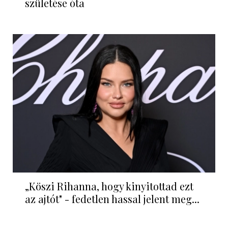
születése óta
„Köszi Rihanna, hogy kinyitottad ezt
az ajtót" - fedetlen hassal jelent meg...