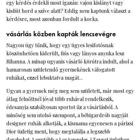
egy kérdés érdekli most igazán: vajon kislányt vagy
kisfiút hord a szíve alatt? Eddig nem kaptunk választ a
kérdésre, most azonban fordult a kocka.
vásárlás közben kapták lencsevégre
Nagyon úgy tűnik, hogy egy ügyes lesifotósnak
köszönhetően kiderült, fiús vagy lányos anyuka lesz
Rihanna. A minap ugyanis vásárló körútra indult, ahol a
hamarosan születendő gyermekének válogatott
ruhákat, ezzel lebuktatva magát...
Ugyan a gyermek még meg sem született, már most egy
átlag felnőttnél jóval több ruhával rendelkezik,
édesanyja szabályosan sportot űz a vásárlásból. A
minőség sem utolsó szempont, a bébigardrób nagyját
designer ruhák alkotják, a kismama egyenesen a párizsi
Dior üzletig ment, hogy megtalálja a legszebb
darabokat. Legutóbb a LosAangeles-i Target üzletben