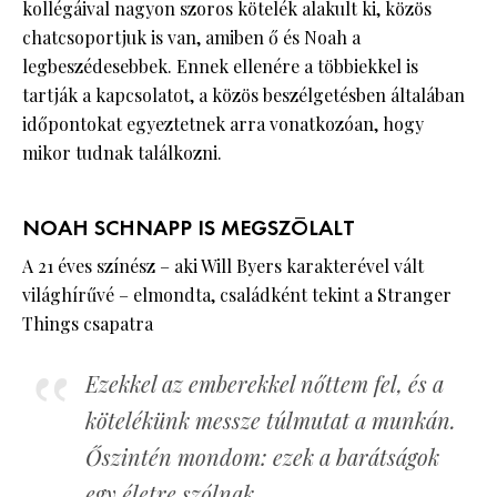
kollégáival nagyon szoros kötelék alakult ki, közös
chatcsoportjuk is van, amiben ő és Noah a
legbeszédesebbek. Ennek ellenére a többiekkel is
tartják a kapcsolatot, a közös beszélgetésben általában
időpontokat egyeztetnek arra vonatkozóan, hogy
mikor tudnak találkozni.
NOAH SCHNAPP IS MEGSZÓLALT
A 21 éves színész – aki Will Byers karakterével vált
világhírűvé – elmondta, családként tekint a Stranger
Things csapatra
Ezekkel az emberekkel nőttem fel, és a
kötelékünk messze túlmutat a munkán.
Őszintén mondom: ezek a barátságok
egy életre szólnak