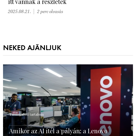
itt vannak a részletek
2025.08.21.
2 perc olvasás
NEKED AJÁNLJUK
Támogatott tartalom
Amikor az AI ítél a pályán: a Lenovo