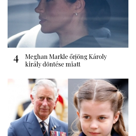
4
Meghan Markle őrjöng Károly
király döntése miatt