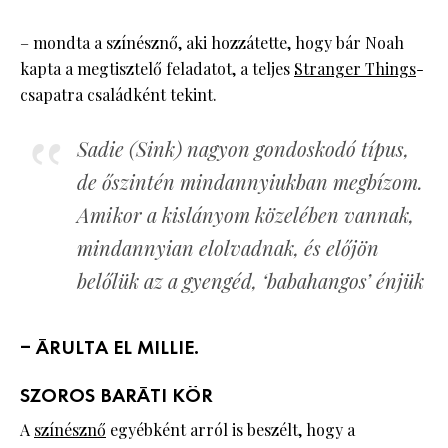
– mondta a színésznő, aki hozzátette, hogy bár Noah
kapta a megtisztelő feladatot, a teljes
Stranger Things
-
csapatra családként tekint.
Sadie (Sink) nagyon gondoskodó típus,
de őszintén mindannyiukban megbízom.
Amikor a kislányom közelében vannak,
mindannyian elolvadnak, és előjön
belőlük az a gyengéd, ‘babahangos’ énjük
– ÁRULTA EL MILLIE.
SZOROS BARÁTI KÖR
A
színésznő
egyébként arról is beszélt, hogy a