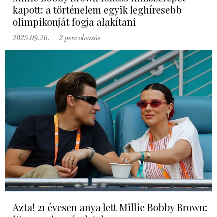
kapott: a történelem egyik leghíresebb
olimpikonját fogja alakítani
2025.09.26.
2 perc olvasás
Azta! 21 évesen anya lett Millie Bobby Brown: