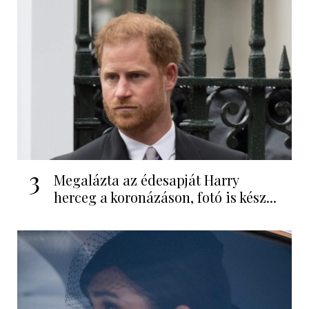
3
Megalázta az édesapját Harry
herceg a koronázáson, fotó is kész...