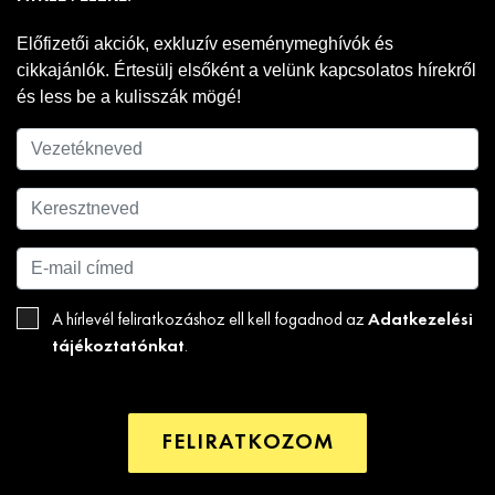
Előfizetői akciók, exkluzív eseménymeghívók és
cikkajánlók. Értesülj elsőként a velünk kapcsolatos hírekről
és less be a kulisszák mögé!
Adatkezelési
A hírlevél feliratkozáshoz ell kell fogadnod az
tájékoztatónkat
.
FELIRATKOZOM