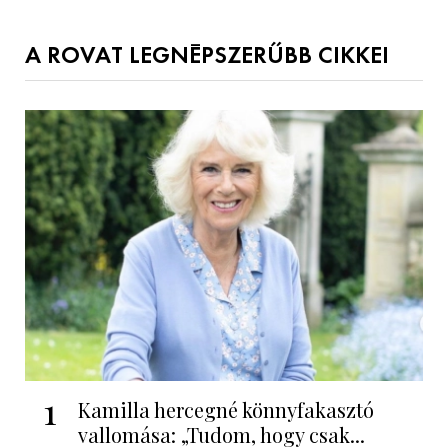
A ROVAT LEGNÉPSZERŰBB CIKKEI
1
Kamilla hercegné könnyfakasztó
vallomása: „Tudom, hogy csak...