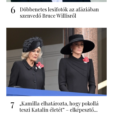
6
Döbbenetes lesifotók az afáziában
szenvedő Bruce Willisről
7
„Kamilla elhatározta, hogy pokollá
teszi Katalin életét” – elképesztő...