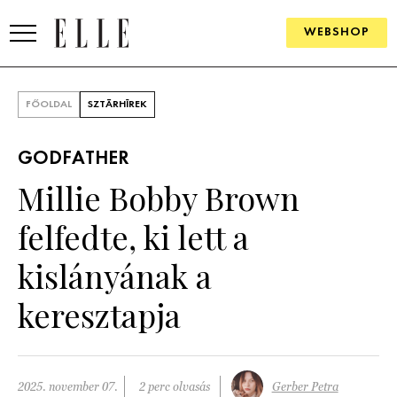
WEBSHOP
DIVAT
FŐOLDAL
SZTÁRHÍREK
ELLE DIGITAL
GODFATHER
GOURMET AWARDS
Millie Bobby Brown
SZÉPSÉG
felfedte, ki lett a
KULTÚRA
kislányának a
PSZICHÉ
keresztapja
ÉLETMÓD
PÁRKAPCSOLAT
2025. november 07.
2 perc olvasás
Gerber Petra