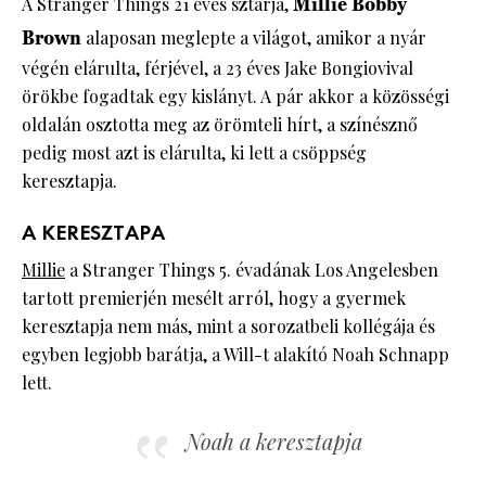
A Stranger Things 21 éves sztárja,
Millie Bobby
Brown
alaposan meglepte a világot, amikor a nyár
végén elárulta, férjével, a 23 éves Jake Bongiovival
örökbe fogadtak egy kislányt. A pár akkor a közösségi
oldalán osztotta meg az örömteli hírt, a színésznő
pedig most azt is elárulta, ki lett a csöppség
keresztapja.
A KERESZTAPA
Millie
a Stranger Things 5. évadának Los Angelesben
tartott premierjén mesélt arról, hogy a gyermek
keresztapja nem más, mint a sorozatbeli kollégája és
egyben legjobb barátja, a Will-t alakító Noah Schnapp
lett.
Noah a keresztapja