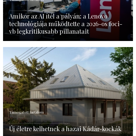
Amikor az AI ítél a pályán: a Lenovo
technológiája működtette a 2026-os foci-
vb legkritikusabb pillanatait
Támogatott tartalom
Új életre kelhetnek a hazai Kádár-kockák