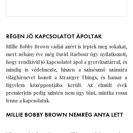
RÉGEN JÓ KAPCSOLATOT ÁPOLTAK
Millie Bobby Brown vádjai azért is leptek meg sokakat,
mert néhány éve még David Harbour úgy nyilatkozott,
hogy rendkívül jó kapcsolatot ápol a gyereksztárral, és
mindig is védelmezte, hiszen a színésznő számára
világhírnevet hozott a Stranger Things, és hamar a
figyelem középpontjába került. Az elmúlt évek
premierjein pedig szintén nem úgy tűnt, mintha rossz
lenne a kapcsolatuk.
MILLIE BOBBY BROWN NEMRÉG ANYA LETT