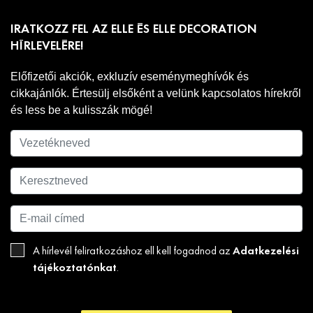
IRATKOZZ FEL AZ ELLE ÉS ELLE DECORATION
HÍRLEVELÉRE!
Előfizetői akciók, exkluzív eseménymeghívók és
cikkajánlók. Értesülj elsőként a velünk kapcsolatos hírekről
és less be a kulisszák mögé!
Adatkezelési
A hírlevél feliratkozáshoz ell kell fogadnod az
tájékoztatónkat
.