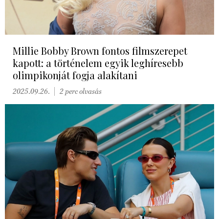
Millie Bobby Brown fontos filmszerepet
kapott: a történelem egyik leghíresebb
olimpikonját fogja alakítani
2025.09.26.
2 perc olvasás