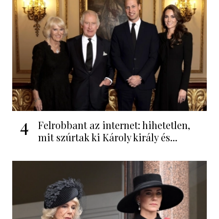
4
Felrobbant az internet: hihetetlen,
mit szúrtak ki Károly király és...