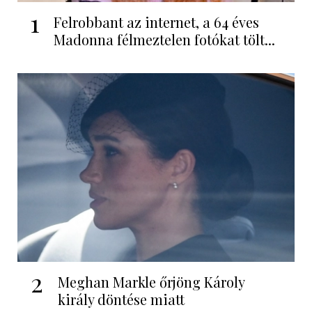
1
Felrobbant az internet, a 64 éves
Madonna félmeztelen fotókat tölt...
2
Meghan Markle őrjöng Károly
király döntése miatt