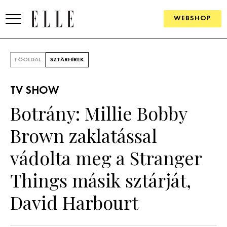
WEBSHOP
DIVAT
FŐOLDAL
SZTÁRHÍREK
ELLE DIGITAL
TV SHOW
GOURMET AWARDS
Botrány: Millie Bobby
SZÉPSÉG
Brown zaklatással
KULTÚRA
vádolta meg a Stranger
PSZICHÉ
Things másik sztárját,
David Harbourt
ÉLETMÓD
PÁRKAPCSOLAT