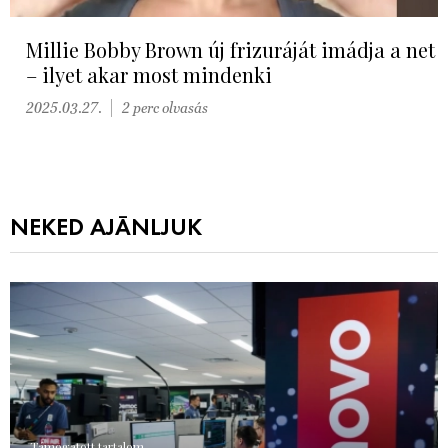
Millie Bobby Brown új frizuráját imádja a net
– ilyet akar most mindenki
2025.03.27.
2 perc olvasás
NEKED AJÁNLJUK
Támogatott tartalom