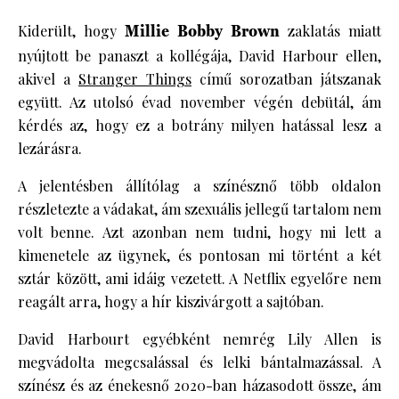
Kiderült, hogy
Millie Bobby Brown
zaklatás miatt
nyújtott be panaszt a kollégája, David Harbour ellen,
akivel a
Stranger Things
című sorozatban játszanak
együtt. Az utolsó évad november végén debütál, ám
kérdés az, hogy ez a botrány milyen hatással lesz a
lezárásra.
A jelentésben állítólag a színésznő több oldalon
részletezte a vádakat, ám szexuális jellegű tartalom nem
volt benne. Azt azonban nem tudni, hogy mi lett a
kimenetele az ügynek, és pontosan mi történt a két
sztár között, ami idáig vezetett. A Netflix egyelőre nem
reagált arra, hogy a hír kiszivárgott a sajtóban.
David Harbourt egyébként nemrég Lily Allen is
megvádolta megcsalással és lelki bántalmazással. A
színész és az énekesnő 2020-ban házasodott össze, ám