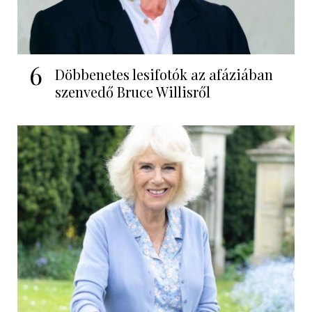
6
Döbbenetes lesifotók az afáziában
szenvedő Bruce Willisről