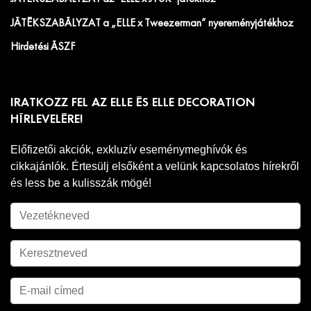
JÁTÉKSZABÁLYZAT a „ELLE x Tweezerman” nyereményjátékhoz
Hirdetési ÁSZF
IRATKOZZ FEL AZ ELLE ÉS ELLE DECORATION
HÍRLEVELÉRE!
Előfizetői akciók, exkluzív eseménymeghívók és
cikkajánlók. Értesülj elsőként a velünk kapcsolatos hírekről
és less be a kulisszák mögé!