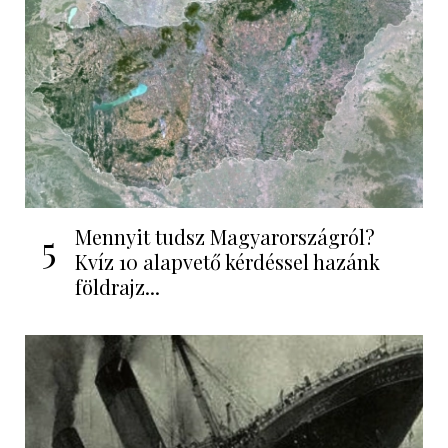
Mennyit tudsz Magyarországról?
5
Kvíz 10 alapvető kérdéssel hazánk
földrajz...