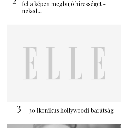
2
fel a képen megbújó hírességet -
neked...
3
30 ikonikus hollywoodi barátság