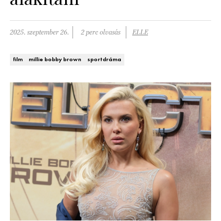
DECOR
2025. szeptember 26.
2 perc olvasás
ELLE
Hírek
HOROSZKÓP
Trendek
film
millie bobby brown
sportdráma
SZTÁRHÍREK
Szobák
BUSINESS
Ötletek
ANYA
Szép terek
AWARDS
BEAUTY AWARDS
EVENT
WEBSHOP