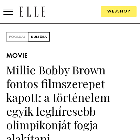
WEBSHOP
DIVAT
FŐOLDAL
KULTÚRA
ELLE DIGITAL
MOVIE
GOURMET AWARDS
Millie Bobby Brown
SZÉPSÉG
fontos filmszerepet
KULTÚRA
kapott: a történelem
PSZICHÉ
egyik leghíresebb
olimpikonját fogja
ÉLETMÓD
alakítani
PÁRKAPCSOLAT