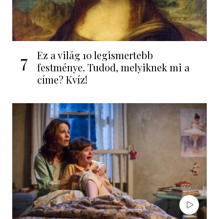
Ez a világ 10 legismertebb
7
festménye. Tudod, melyiknek mi a
címe? Kvíz!