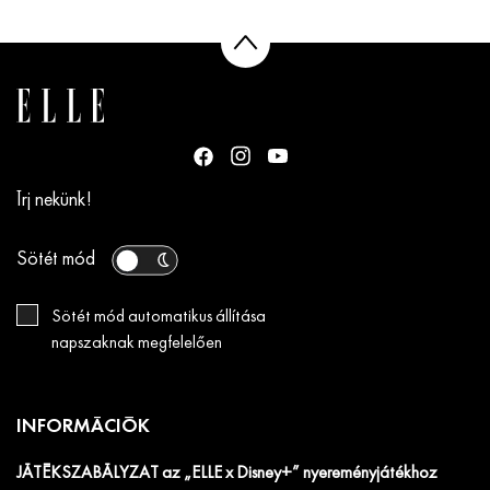
Írj nekünk!
Sötét mód
Sötét mód automatikus állítása
napszaknak megfelelően
INFORMÁCIÓK
JÁTÉKSZABÁLYZAT az „ELLE x Disney+” nyereményjátékhoz