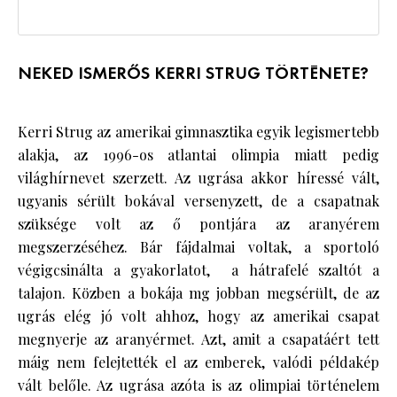
NEKED ISMERŐS KERRI STRUG TÖRTÉNETE?
Kerri Strug az amerikai gimnasztika egyik legismertebb
alakja, az 1996-os atlantai olimpia miatt pedig
világhírnevet szerzett. Az ugrása akkor híressé vált,
ugyanis sérült bokával versenyzett, de a csapatnak
szüksége volt az ő pontjára az aranyérem
megszerzéséhez. Bár fájdalmai voltak, a sportoló
végigcsinálta a gyakorlatot, a hátrafelé szaltót a
talajon. Közben a bokája mg jobban megsérült, de az
ugrás elég jó volt ahhoz, hogy az amerikai csapat
megnyerje az aranyérmet. Azt, amit a csapatáért tett
máig nem felejtették el az emberek, valódi példakép
vált belőle. Az ugrása azóta is az olimpiai történelem