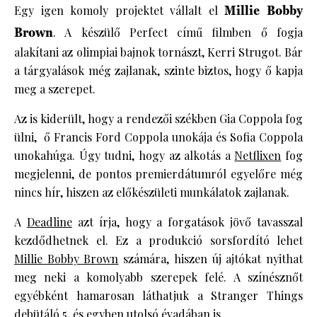
Egy igen komoly projektet vállalt el
Millie Bobby
Brown
. A készülő Perfect című filmben ő fogja
alakítani az olimpiai bajnok tornászt, Kerri Strugot. Bár
a tárgyalások még zajlanak, szinte biztos, hogy ő kapja
meg a szerepet.
Az is kiderült, hogy a rendezői székben Gia Coppola fog
ülni, ő Francis Ford Coppola unokája és Sofia Coppola
unokahúga. Úgy tudni, hogy az alkotás a
Netflixen
fog
megjelenni, de pontos premierdátumról egyelőre még
nincs hír, hiszen az előkészületi munkálatok zajlanak.
A
Deadline
azt írja, hogy a forgatások jövő tavasszal
kezdődhetnek el. Ez a produkció sorsfordító lehet
Millie Bobby Brown
számára, hiszen új ajtókat nyithat
meg neki a komolyabb szerepek felé. A színésznőt
egyébként hamarosan láthatjuk a Stranger Things
debütáló 5. és egyben utolsó évadában is.