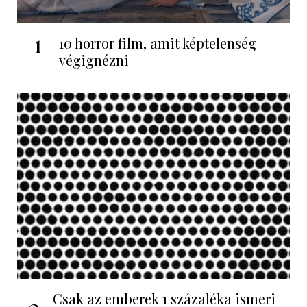
1
10 horror film, amit képtelenség
végignézni
Csak az emberek 1 százaléka ismeri