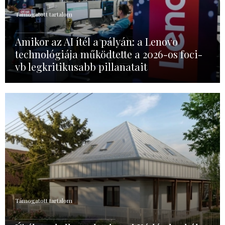
Támogatott tartalom
Amikor az AI ítél a pályán: a Lenovo
technológiája működtette a 2026-os foci-
vb legkritikusabb pillanatait
Támogatott tartalom