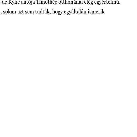
 de Kylie autója Timothée otthonánál elég egyértelmű.
 sokan azt sem tudták, hogy egyáltalán ismerik