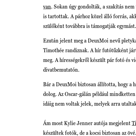
van
. Sokan úgy gondolták, a szakítás nem
is tartottak. A párhoz közel álló forrás, a
szülőként továbbra is támogatják egymást
Ezután jelent meg a DeuxMoi nevű pletyk
Timothée randiznak. A hír futótűzként járt
meg. A hírességekről készült pár fotó és 
divatbemutatón.
Bár a DeuxMoi biztosan állította, hogy a 
dolog. Az Oscar-gálán például mindketten 
idáig nem voltak jelek, melyek arra utalta
Ám most Kylie Jenner autója megjelent
T
készültek fotók, de a kocsi biztosan az öv