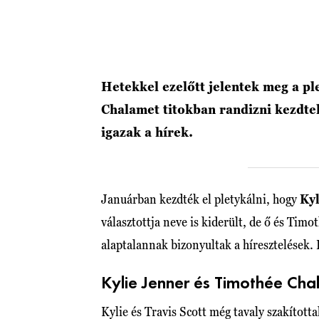
Hetekkel ezelőtt jelentek meg a p
Chalamet titokban randizni kezdtek
igazak a hírek.
Januárban kezdték el pletykálni, hogy
Kyl
választottja neve is kiderült, de ő és Tim
alaptalannak bizonyultak a híresztelések.
Kylie Jenner és Timothée Cha
Kylie és Travis Scott még tavaly szakított