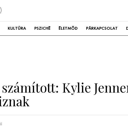
KULTÚRA
PSZICHÉ
ÉLETMÓD
PÁRKAPCSOLAT
 számított: Kylie Jenn
iznak
ra