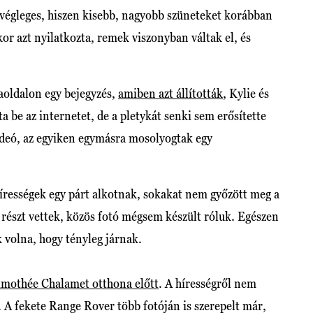
 végleges, hiszen kisebb, nagyobb szüneteket korábban
kkor azt nyilatkozta, remek viszonyban váltak el, és
.
aoldalon egy bejegyzés,
amiben azt állították
, Kylie és
a be az internetet, de a pletykát senki sem erősítette
videó, az egyiken egymásra mosolyogtak egy
hírességek egy párt alkotnak, sokakat nem győzött meg a
részt vettek, közös fotó mégsem készült róluk. Egészen
k volna, hogy tényleg járnak.
imothée Chalamet otthona előtt
. A hírességről nem
é. A fekete Range Rover több fotóján is szerepelt már,