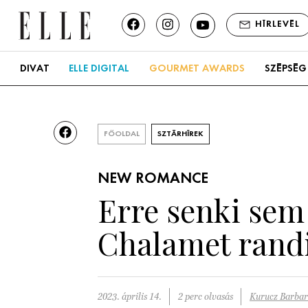
HÍRLEVÉL
DIVAT
ELLE DIGITAL
GOURMET AWARDS
SZÉPSÉG
FŐOLDAL
SZTÁRHÍREK
NEW ROMANCE
Erre senki sem
Chalamet rand
2023. április 14.
2 perc olvasás
Kurucz Barba