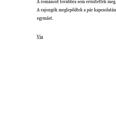
A románcot továbbra sem erősítették meg,
A rajongók meglepődtek a pár kapcsolatán,
egymást.
Via