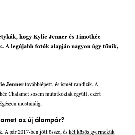
letykák, hogy Kylie Jenner és Timothée
. A legújabb fotók alapján nagyon úgy tűnik,
ie Jenner
továbblépett, és ismét randizik. A
othée Chalamet sosem mutatkoztak együtt, ezért
 Egészen mostanáig.
lamet az új álompár?
ak. A pár 2017-ben jött össze, és
két közös gyermekük