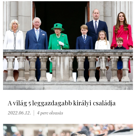
A világ 5 leggazdagabb királyi családja
2022.06.12.
4 perc olvasás