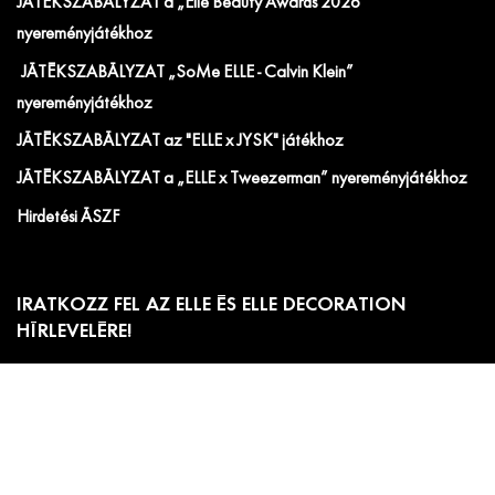
JÁTÉKSZABÁLYZAT a „Elle Beauty Awards 2026"
nyereményjátékhoz
JÁTÉKSZABÁLYZAT „SoMe ELLE - Calvin Klein”
nyereményjátékhoz
JÁTÉKSZABÁLYZAT az "ELLE x JYSK" játékhoz
JÁTÉKSZABÁLYZAT a „ELLE x Tweezerman” nyereményjátékhoz
Hirdetési ÁSZF
IRATKOZZ FEL AZ ELLE ÉS ELLE DECORATION
HÍRLEVELÉRE!
Előfizetői akciók, exkluzív eseménymeghívók és
cikkajánlók. Értesülj elsőként a velünk kapcsolatos hírekről
és less be a kulisszák mögé!