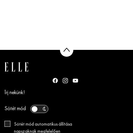
Írj nekünk!
Sötét mód
Sötét mód automatikus állítása
napszaknak megfelelően