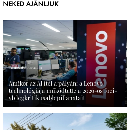
NEKED AJÁNLJUK
Támogatott tartalom
Amikor az AI ítél a pályán: a Lenovo
technológiája működtette a 2026-os foci-
vb legkritikusabb pillanatait