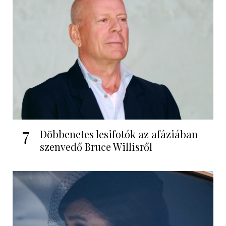
7
Döbbenetes lesifotók az afáziában
szenvedő Bruce Willisről