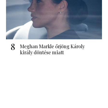
8
Meghan Markle őrjöng Károly
király döntése miatt