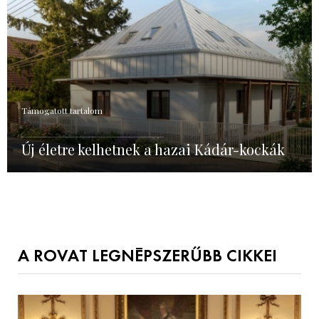
Támogatott tartalom
Új életre kelhetnek a hazai Kádár-kockák
A ROVAT LEGNÉPSZERŰBB CIKKEI