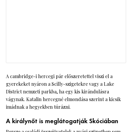
A cambridge-i hercegi pár előszeretettel viszi el a
gyerekeket nyáron a Scilly-szigetekre vagy a Lake
District nemzeti parkba, ha egy kis kirándulásra
vágynak. Katalin hercegné elmondása szerint a kicsik
imádnak a hegyekben túrázni.
A királynőt is meglátogatják Skóciában
Persze a családi összejövetelek a nyári szünetben sem