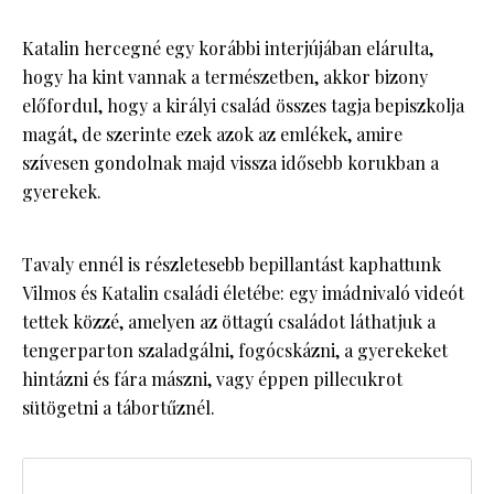
Katalin hercegné egy korábbi interjújában elárulta,
hogy ha kint vannak a természetben, akkor bizony
előfordul, hogy a királyi család összes tagja bepiszkolja
magát, de szerinte ezek azok az emlékek, amire
szívesen gondolnak majd vissza idősebb korukban a
gyerekek.
Tavaly ennél is részletesebb bepillantást kaphattunk
Vilmos és Katalin családi életébe: egy imádnivaló videót
tettek közzé, amelyen az öttagú családot láthatjuk a
tengerparton szaladgálni, fogócskázni, a gyerekeket
hintázni és fára mászni, vagy éppen pillecukrot
sütögetni a tábortűznél.