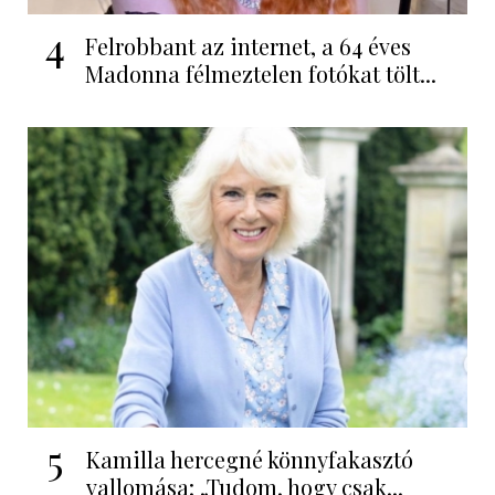
4
Felrobbant az internet, a 64 éves
Madonna félmeztelen fotókat tölt...
5
Kamilla hercegné könnyfakasztó
vallomása: „Tudom, hogy csak...