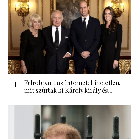
1
Felrobbant az internet: hihetetlen,
mit szúrtak ki Károly király és...