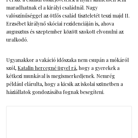
maradhatnak el a királyi családnál. Nagy
valószínűséggel az ötfős család tiszteletét teszi majd II.
Erzsébet királynő skóciai rezidenciáján is, ahova
augusztus és szeptember között szokott elvonulni az
uralkodó.
Ugyanakkor a vakáció időszaka nem csupán a mókáról
szól,
Katalin hercegné ügyel rá
, hogy a gyerekek a
kétkezi munkával is megismerkedjenek. Nemrég
például elárulta, hogy a kicsik az iskolai szünetben a
háziállatok gondozásába fognak besegíteni.