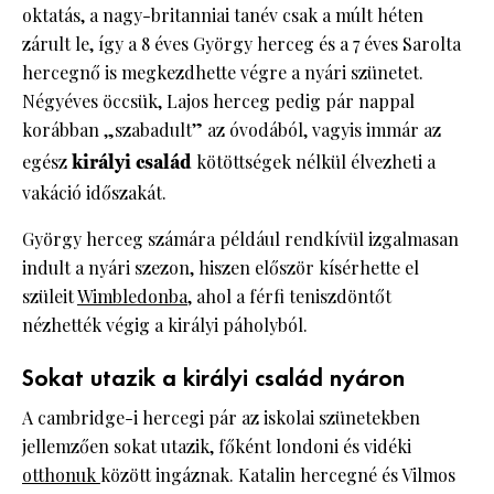
oktatás, a nagy-britanniai tanév csak a múlt héten
zárult le, így a 8 éves György herceg és a 7 éves Sarolta
hercegnő is megkezdhette végre a nyári szünetet.
Négyéves öccsük, Lajos herceg pedig pár nappal
korábban „szabadult” az óvodából, vagyis immár az
egész
királyi család
kötöttségek nélkül élvezheti a
vakáció időszakát.
György herceg számára például rendkívül izgalmasan
indult a nyári szezon, hiszen először kísérhette el
szüleit
Wimbledonba
, ahol a férfi teniszdöntőt
nézhették végig a királyi páholyból.
Sokat utazik a királyi család nyáron
A cambridge-i hercegi pár az iskolai szünetekben
jellemzően sokat utazik, főként londoni és vidéki
otthonuk
között ingáznak. Katalin hercegné és Vilmos