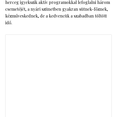
herceg igyekszik aktív programokkal lefoglalni három
csemetéjét, a nyári szünetben gyakran sütnek-főznek,
kézműveskednek, de a kedvencük a szabadban töltött
idő.