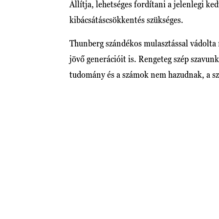
Állítja, lehetséges fordítani a jelenlegi k
kibácsátáscsökkentés szükséges.
Thunberg szándékos mulasztással vádolta me
jövő generációit is. Rengeteg szép szavun
tudomány és a számok nem hazudnak, a szé