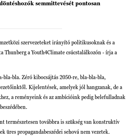
a döntéshozók semmittevését pontosan
mzetközi szervezeteket irányító politikusoknak és a
a Thunberg a Youth4Climate csúcstalálkozón - írja a
la-bla-bla. Zéró kibocsájtás 2050-re, bla-bla-bla,
ezetőinktől. Kijelentések, amelyek jól hangzanak, de a
khez, a reményeink és az ambícióink pedig belefulladnak
i beszédében.
int természetesen továbbra is szükség van konstruktív
dek üres propagandabeszédei sehová nem vezetek.