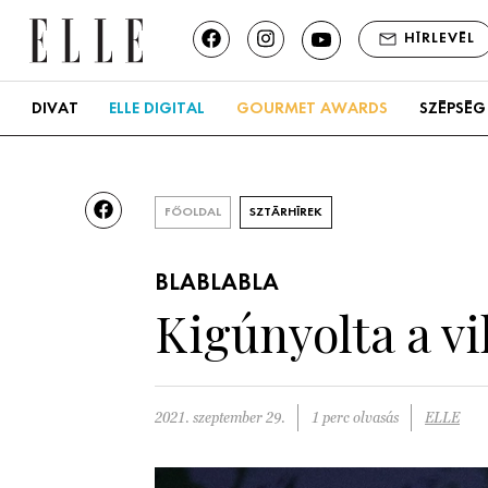
HÍRLEVÉL
DIVAT
ELLE DIGITAL
GOURMET AWARDS
SZÉPSÉG
FŐOLDAL
SZTÁRHÍREK
BLABLABLA
Kigúnyolta a v
2021. szeptember 29.
1 perc olvasás
ELLE