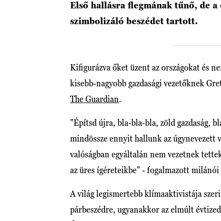
Első hallásra flegmának tűnő, de 
szimbolizáló beszédet tartott.
Kifigurázva őket üzent az országokat és ne
kisebb-nagyobb gazdasági vezetőknek Gret
The Guardian
.
"Építsd újra, bla-bla-bla, zöld gazdaság, b
mindössze ennyit hallunk az úgynevezett v
valóságban egyáltalán nem vezetnek tette
az üres ígéreteikbe" - fogalmazott milánó
A világ legismertebb klímaaktivistája szer
párbeszédre, ugyanakkor az elmúlt évtize