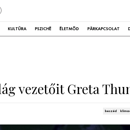
KULTÚRA
PSZICHÉ
ÉLETMÓD
PÁRKAPCSOLAT
ilág vezetőit Greta Th
beszéd
klíma