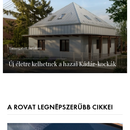
Támogatott tartalom
Új életre kelhetnek a hazai Kádár-kockák
A ROVAT LEGNÉPSZERŰBB CIKKEI