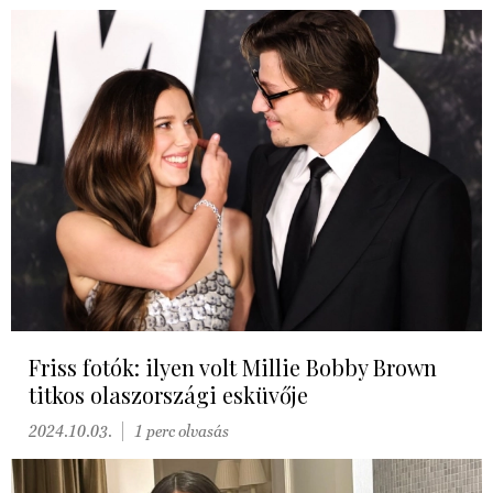
Friss fotók: ilyen volt Millie Bobby Brown
titkos olaszországi esküvője
2024.10.03.
1 perc olvasás