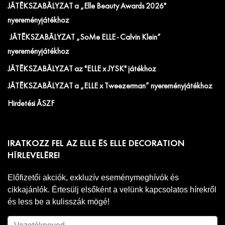
JÁTÉKSZABÁLYZAT a „Elle Beauty Awards 2026"
nyereményjátékhoz
JÁTÉKSZABÁLYZAT „SoMe ELLE - Calvin Klein”
nyereményjátékhoz
JÁTÉKSZABÁLYZAT az "ELLE x JYSK" játékhoz
JÁTÉKSZABÁLYZAT a „ELLE x Tweezerman” nyereményjátékhoz
Hirdetési ÁSZF
IRATKOZZ FEL AZ ELLE ÉS ELLE DECORATION
HÍRLEVELÉRE!
Előfizetői akciók, exkluzív eseménymeghívók és
cikkajánlók. Értesülj elsőként a velünk kapcsolatos hírekről
és less be a kulisszák mögé!