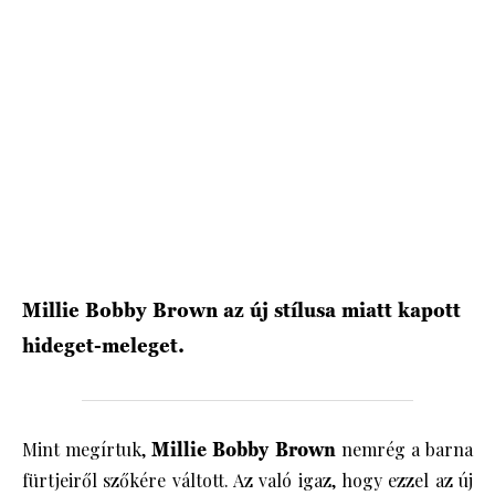
HÍRLEVÉL
Millie Bobby Brown az új stílusa miatt kapott
hideget-meleget.
Mint megírtuk,
Millie Bobby Brown
nemrég a barna
fürtjeiről szőkére váltott. Az való igaz, hogy ezzel az új