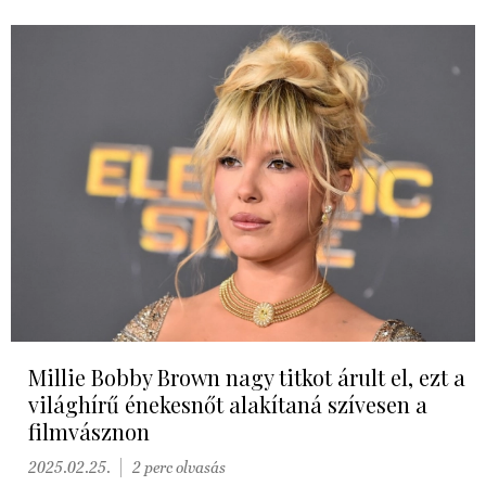
Millie Bobby Brown nagy titkot árult el, ezt a
világhírű énekesnőt alakítaná szívesen a
filmvásznon
2025.02.25.
2 perc olvasás