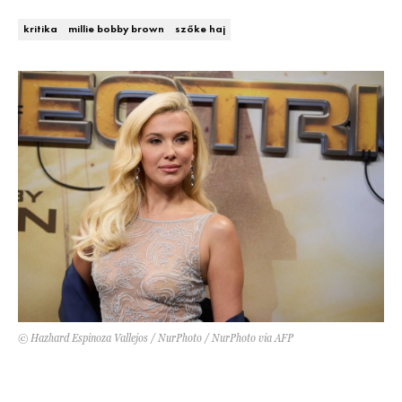
DECOR
kritika
millie bobby brown
szőke haj
Hírek
HOROSZKÓP
Trendek
SZTÁRHÍREK
Szobák
BUSINESS
Ötletek
ANYA
Szép terek
AWARDS
BEAUTY AWARDS
EVENT
© Hazhard Espinoza Vallejos / NurPhoto / NurPhoto via AFP
WEBSHOP