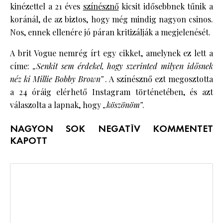
kinézettel a 21 éves
színésznő
kicsit idősebbnek tűnik a
koránál, de az biztos, hogy még mindig nagyon csinos.
Nos, ennek ellenére jó páran kritizálják a megjelenését.
A brit Vogue nemrég írt egy cikket, amelynek ez lett a
címe:
„Senkit sem érdekel, hogy szerinted milyen idősnek
néz ki Millie Bobby Brown”
. A színésznő ezt megosztotta
a 24 óráig elérhető Instagram történetében, és azt
válaszolta a lapnak, hogy
„köszönöm”
.
NAGYON SOK NEGATÍV KOMMENTET
KAPOTT