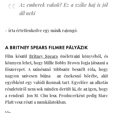
Az emberek vakok? Ez a szőke haj is jól
áll neki
– írta értetlenkedve egy másik rajongó.
A BRITNEY SPEARS FILMRE PÁLYÁZIK
Film készül
Britney Spears
önéletrajzi könyvéből, és
könnyen lehet, hogy Millie Bobby Brown fogja játszani a
főszerepet. A színésznő többször beszélt róla, hogy
nagyon szívesen bújna az énekesnő bőrébe, akit
egyébként egy valódi ikonnak tart. Egyelőre az alkotás
részleteiről nem sok minden derült ki, de az igen, hogy
a rendező Jon M. Chu lesz. Producerként pedig Marc
Platt vesz részt a munkálatokban.
Via