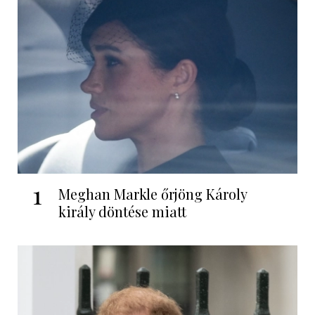
1
Meghan Markle őrjöng Károly
király döntése miatt