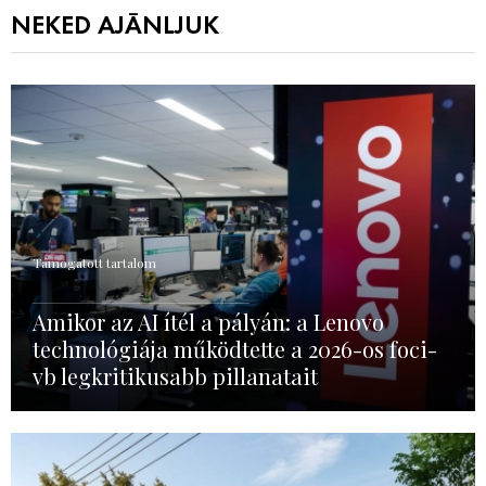
NEKED AJÁNLJUK
Támogatott tartalom
Amikor az AI ítél a pályán: a Lenovo
technológiája működtette a 2026-os foci-
vb legkritikusabb pillanatait