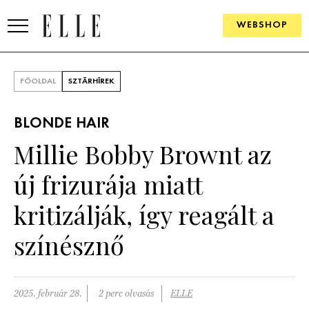
WEBSHOP
DIVAT
FŐOLDAL
SZTÁRHÍREK
ELLE DIGITAL
BLONDE HAIR
GOURMET AWARDS
Millie Bobby Brownt az
SZÉPSÉG
új frizurája miatt
KULTÚRA
kritizálják, így reagált a
PSZICHÉ
színésznő
ÉLETMÓD
2025. február 28.
2 perc olvasás
ELLE
PÁRKAPCSOLAT