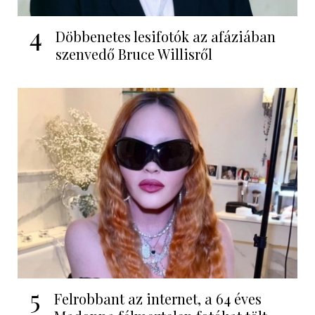
4
Döbbenetes lesifotók az afáziában
szenvedő Bruce Willisről
5
Felrobbant az internet, a 64 éves