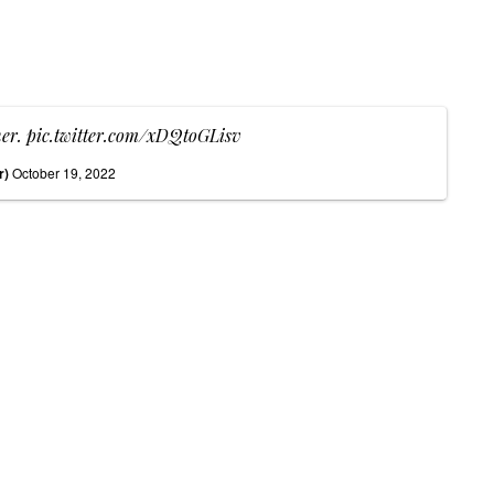
her.
pic.twitter.com/xDQtoGLisv
r)
October 19, 2022