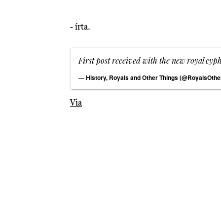
- írta.
First post received with the new royal cyp
— History, Royals and Other Things (@RoyalsOthe
Via