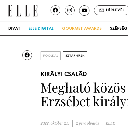
HÍRLEVÉL
DIVAT
ELLE DIGITAL
GOURMET AWARDS
SZÉPSÉG
FŐOLDAL
SZTÁRHÍREK
KIRÁLYI CSALÁD
Megható közös k
Erzsébet királ
2022. október 21.
2 perc olvasás
ELLE