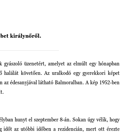
bet királynőről.
 gyászoló üzenetért, amelyet az elmúlt egy hónapban
nő halálát követően. Az uralkodó egy gyerekkori képet
yen az édesanyjával látható Balmoralban. A kép 1952-ben
lt.
télyban hunyt el szeptember 8-án. Sokan úgy vélik, hogy
g időt az utóbbi időben a rezidencián, mert ott érezte