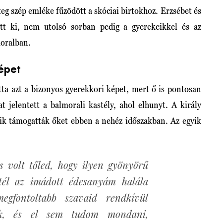
g szép emléke fűzödött a skóciai birtokhoz. Erzsébet és
tt ki, nem utolsó sorban pedig a gyerekeikkel és az
moralban.
épet
atta azt a bizonyos gyerekkori képet, mert ő is pontosan
t jelentett a balmorali kastély, ahol elhunyt. A király
kik támogatták őket ebben a nehéz időszakban. Az egyik
 volt tőled, hogy ilyen gyönyörű
dtél az imádott édesanyám halála
egfontoltabb szavaid rendkívül
ak, és el sem tudom mondani,