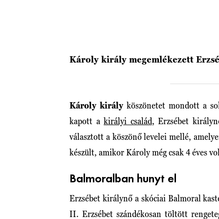
Károly király megemlékezett Erzsé
Károly király
köszönetet mondott a sok
kapott a
királyi család
, Erzsébet király
választott a köszönő levelei mellé, amel
készült, amikor Károly még csak 4 éves vo
Balmoralban hunyt el
Erzsébet királynő a skóciai Balmoral kas
II. Erzsébet szándékosan töltött rengete