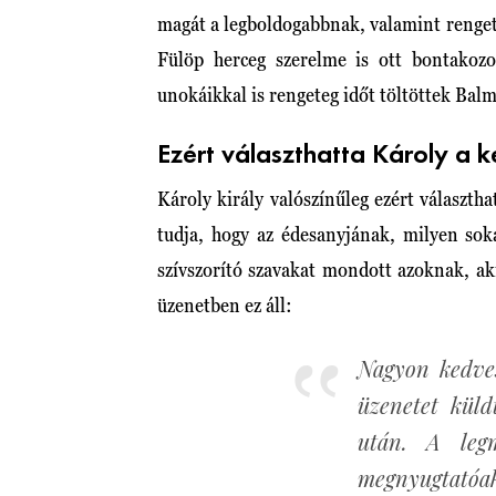
magát a legboldogabbnak, valamint rengete
Fülöp herceg szerelme is ott bontakozo
unokáikkal is rengeteg időt töltöttek Bal
Ezért választhatta Károly a k
Károly király valószínűleg ezért választh
tudja, hogy az édesanyjának, milyen soka
szívszorító szavakat mondott azoknak, a
üzenetben ez áll:
Nagyon kedves
üzenetet kül
után. A legm
megnyugtató