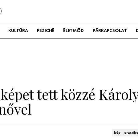
KULTÚRA
PSZICHÉ
ÉLETMÓD
PÁRKAPCSOLAT
épet tett közzé Károly
ynővel
kép
erzsébe