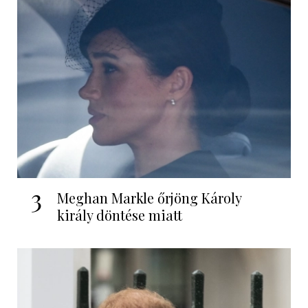
3
Meghan Markle őrjöng Károly
király döntése miatt