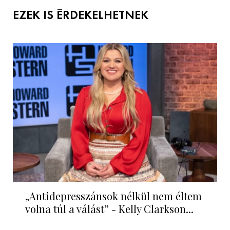
EZEK IS ÉRDEKELHETNEK
„Antidepresszánsok nélkül nem éltem
volna túl a válást” - Kelly Clarkson...