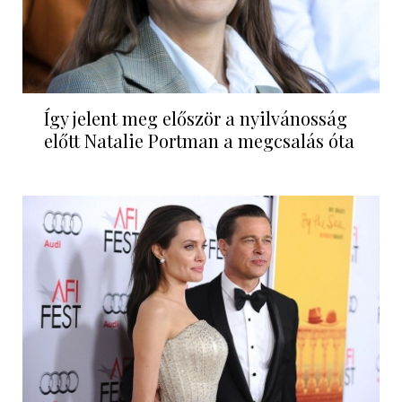
Így jelent meg először a nyilvánosság
előtt Natalie Portman a megcsalás óta