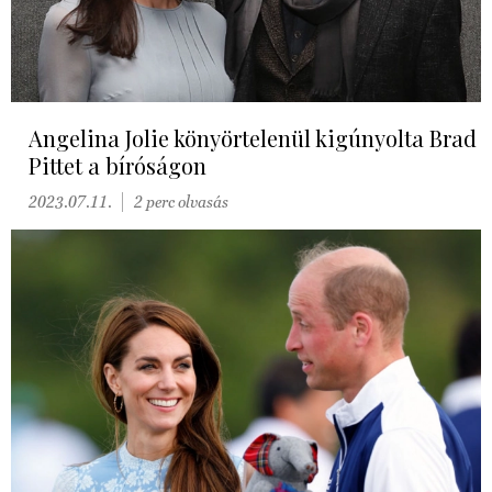
Angelina Jolie könyörtelenül kigúnyolta Brad
Pittet a bíróságon
2023.07.11.
2 perc olvasás