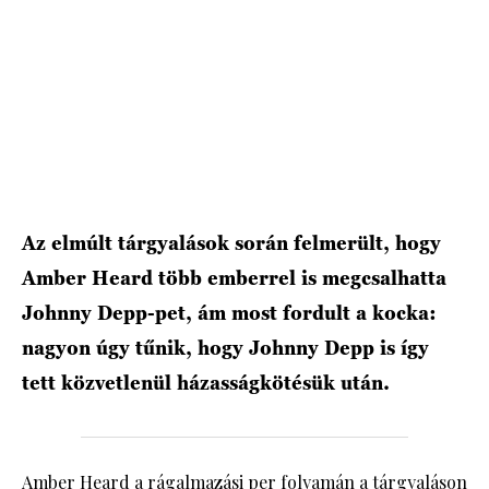
HÍRLEVÉL
Az elmúlt tárgyalások során felmerült, hogy
Amber Heard több emberrel is megcsalhatta
Johnny Depp-pet, ám most fordult a kocka:
nagyon úgy tűnik, hogy Johnny Depp is így
tett közvetlenül házasságkötésük után.
Amber Heard a rágalmazási per folyamán a tárgyaláson