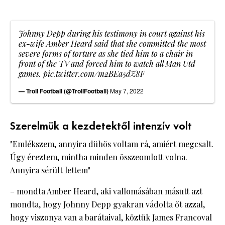
Johnny Depp during his testimony in court against his
ex-wife Amber Heard said that she committed the most
severe forms of torture as she tied him to a chair in
front of the TV and forced him to watch all Man Utd
games.
pic.twitter.com/m2BEa5dZ8F
— Troll Football (@TrollFootball)
May 7, 2022
Szerelmük a kezdetektől intenzív volt
"Emlékszem, annyira dühös voltam rá, amiért megcsalt.
Úgy éreztem, mintha minden összeomlott volna.
Annyira sérült lettem"
– mondta Amber Heard, aki vallomásában másutt azt
mondta, hogy Johnny Depp gyakran vádolta őt azzal,
hogy viszonya van a barátaival, köztük James Francoval