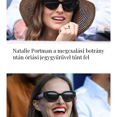
Natalie Portman a megcsalási botrány
után óriási jegygyűrűvel tűnt fel