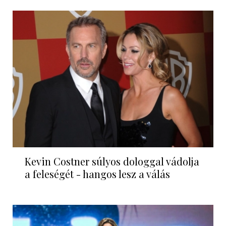
Kevin Costner súlyos dologgal vádolja
a feleségét - hangos lesz a válás