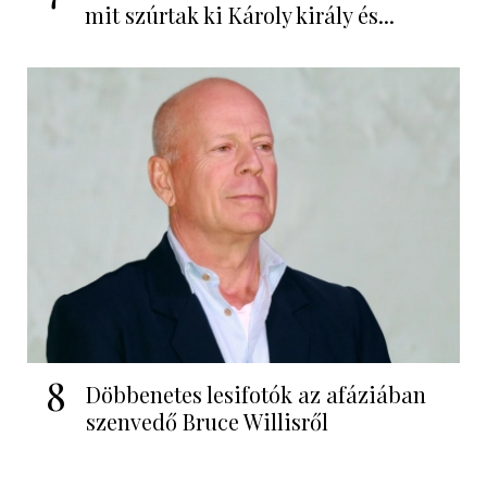
mit szúrtak ki Károly király és...
8
Döbbenetes lesifotók az afáziában
szenvedő Bruce Willisről