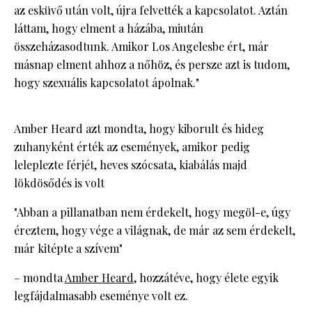
az esküvő után volt, újra felvették a kapcsolatot. Aztán
láttam, hogy elment a házába, miután
összeházasodtunk. Amikor Los Angelesbe ért, már
másnap elment ahhoz a nőhöz, és persze azt is tudom,
hogy szexuális kapcsolatot ápolnak."
Amber Heard azt mondta, hogy kiborult és hideg
zuhanyként érték az események, amikor pedig
leleplezte férjét, heves szócsata, kiabálás majd
lökdösődés is volt
"Abban a pillanatban nem érdekelt, hogy megöl-e, úgy
éreztem, hogy vége a világnak, de már az sem érdekelt,
már kitépte a szívem"
– mondta
Amber Heard
, hozzátéve, hogy élete egyik
legfájdalmasabb eseménye volt ez.