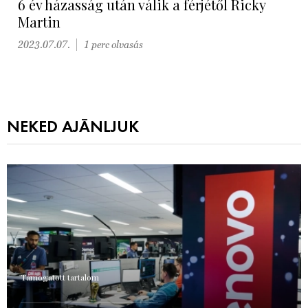
6 év házasság után válik a férjétől Ricky
Martin
2023.07.07.
1 perc olvasás
NEKED AJÁNLJUK
Támogatott tartalom