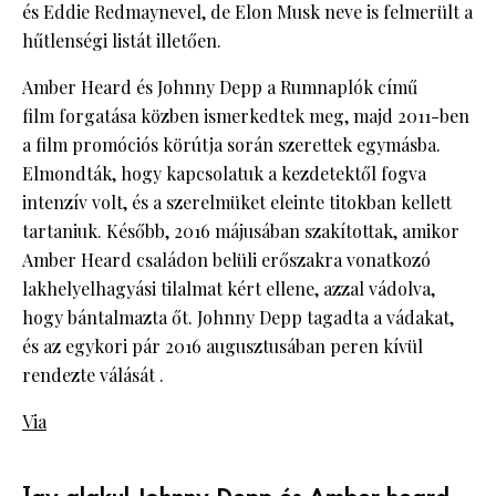
és Eddie Redmaynevel, de Elon Musk neve is felmerült a
hűtlenségi listát illetően.
Amber Heard és Johnny Depp a Rumnaplók című
film forgatása közben ismerkedtek meg, majd 2011-ben
a film promóciós körútja során szerettek egymásba.
Elmondták, hogy kapcsolatuk a kezdetektől fogva
intenzív volt, és a szerelmüket eleinte titokban kellett
tartaniuk. Később, 2016 májusában szakítottak, amikor
Amber Heard családon belüli erőszakra vonatkozó
lakhelyelhagyási tilalmat kért ellene, azzal vádolva,
hogy bántalmazta őt. Johnny Depp tagadta a vádakat,
és az egykori pár 2016 augusztusában peren kívül
rendezte válását .
Via