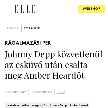
WEBSHOP
DIVAT
FŐOLDAL
SZTÁRHÍREK
ELLE DIGITAL
RÁGALMAZÁSI PER
GOURMET AWARDS
Johnny Depp közvetlenül
SZÉPSÉG
az esküvő után csalta
KULTÚRA
meg Amber Heardöt
PSZICHÉ
2022. május 09.
3 perc olvasás
ELLE
ÉLETMÓD
PÁRKAPCSOLAT
szerelem
válás
megcsalás
Johnny Depp
Amber Heard