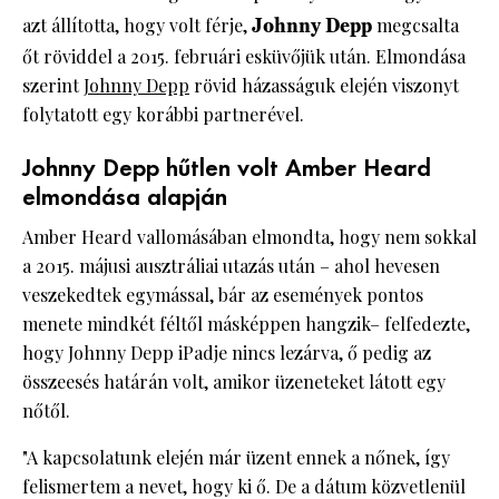
azt állította, hogy volt férje,
Johnny Depp
megcsalta
őt röviddel a 2015. februári esküvőjük után. Elmondása
szerint
Johnny Depp
rövid házasságuk elején viszonyt
folytatott egy korábbi partnerével.
Johnny Depp hűtlen volt Amber Heard
elmondása alapján
Amber Heard vallomásában elmondta, hogy nem sokkal
a 2015. májusi ausztráliai utazás után – ahol hevesen
veszekedtek egymással, bár az események pontos
menete mindkét féltől másképpen hangzik– felfedezte,
hogy Johnny Depp iPadje nincs lezárva, ő pedig az
összeesés határán volt, amikor üzeneteket látott egy
nőtől.
"A kapcsolatunk elején már üzent ennek a nőnek, így
felismertem a nevet, hogy ki ő. De a dátum közvetlenül