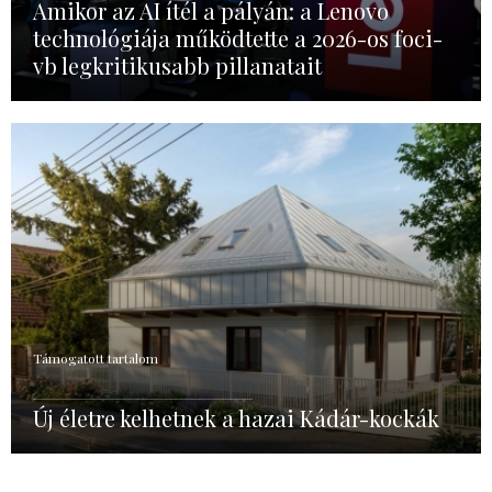
Amikor az AI ítél a pályán: a Lenovo
technológiája működtette a 2026-os foci-
vb legkritikusabb pillanatait
Támogatott tartalom
Új életre kelhetnek a hazai Kádár-kockák