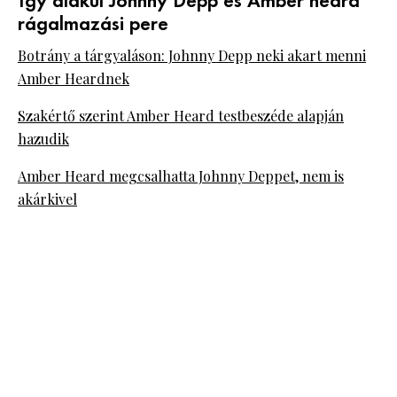
Így alakul Johnny Depp és Amber heard
rágalmazási pere
Botrány a tárgyaláson: Johnny Depp neki akart menni
Amber Heardnek
Szakértő szerint Amber Heard testbeszéde alapján
hazudik
Amber Heard megcsalhatta Johnny Deppet, nem is
akárkivel