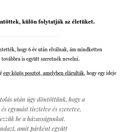
töttek, külön folytatják az életüket.
entették, hogy 6 év után elválnak, ám mindketten
 továbbra is együtt szeretnék nevelni.
zé
egy közös posztot, amelyben elárulták
, hogy egy ideje
tolás után úgy döntöttünk, hogy a
és egymást tisztelve és szeretve,
jezzük be a házasságunkat.
ndazt, amit párként együtt