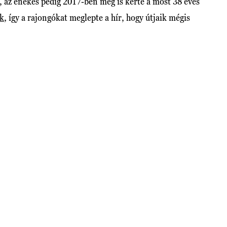
 az énekes pedig 2017-ben meg is kérte a most 38 éves
ek
, így a rajongókat meglepte a hír, hogy útjaik mégis