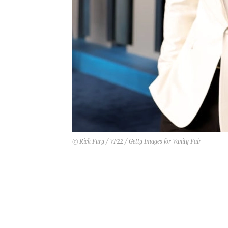
© Rich Fury / VF22 / Getty Images for Vanity Fair