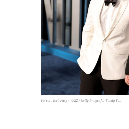
Forrás: Rich Fury / VF22 / Getty Images for Vanity Fair