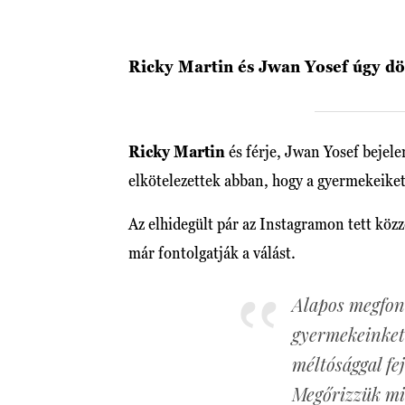
Ricky Martin és Jwan Yosef úgy dön
Ricky Martin
és férje, Jwan Yosef bejel
elkötelezettek abban, hogy a gyermekeiket
Az elhidegült pár az Instagramon tett köz
már fontolgatják a válást.
Alapos megfon
gyermekeinket 
méltósággal fe
Megőrizzük mi