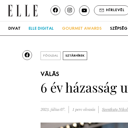
HÍRLEVÉL
DIVAT
ELLE DIGITAL
GOURMET AWARDS
SZÉPSÉG
FŐOLDAL
SZTÁRHÍREK
VÁLÁS
6 év házasság u
2023. július 07.
1 perc olvasás
Szentkuty Nikol