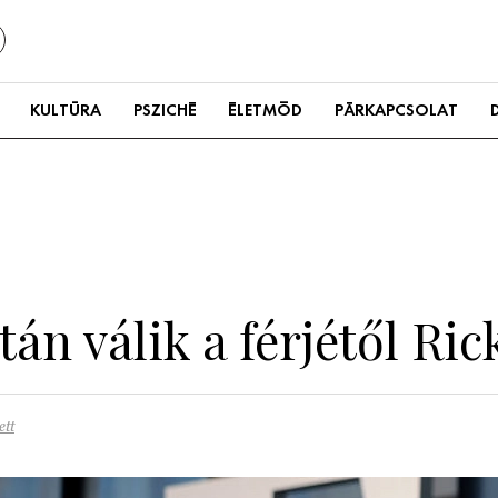
KULTÚRA
PSZICHÉ
ÉLETMÓD
PÁRKAPCSOLAT
tán válik a férjétől Ri
ett