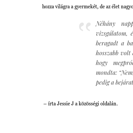
hozza világra a gyermekét, de az élet nagy
Néhány nap
vizsgálatom, é
beragadt a ba
hosszabb volt
hogy megpró
mondta: “Nem,
pedig a bejárat
– írta Jessie J a közösségi oldalán.