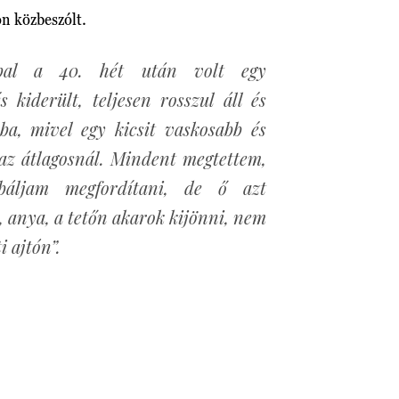
on közbeszólt.
pal a 40. hét után volt egy
s kiderült, teljesen rosszul áll és
ba, mivel egy kicsit vaskosabb és
 az átlagosnál. Mindent megtettem,
báljam megfordítani, de ő azt
 anya, a tetőn akarok kijönni, nem
i ajtón”.