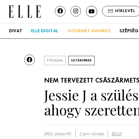
HÍRLEVÉL
DIVAT
ELLE DIGITAL
GOURMET AWARDS
SZÉPSÉG
FŐOLDAL
SZTÁRHÍREK
NEM TERVEZETT CSÁSZÁRMET
Jessie J a szül
ahogy szerette
2023. június 05.
2 perc olvasás
ELLE