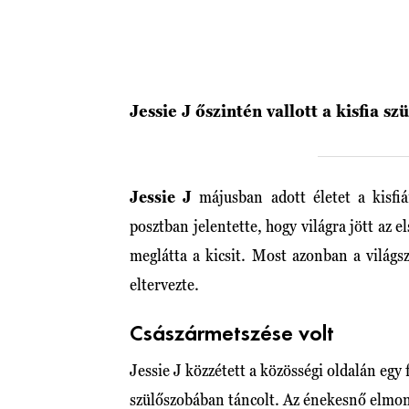
Jessie J őszintén vallott a kisfia sz
Jessie J
májusban adott életet a kisfi
posztban jelentette, hogy világra jött az 
meglátta a kicsit. Most azonban a világs
eltervezte.
Császármetszése volt
Jessie J közzétett a közösségi oldalán egy
szülőszobában táncolt. Az énekesnő elmon