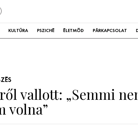
KULTÚRA
PSZICHÉ
ÉLETMÓD
PÁRKAPCSOLAT
SZÉS
ésről vallott: „Semmi n
m volna”