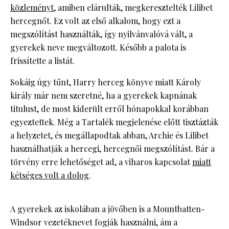
közleményt
, amiben elárulták, megkeresztelték Lilibet
hercegnőt. Ez volt az első alkalom, hogy ezt a
megszólítást használták, így nyilvánvalóvá vált, a
gyerekek neve megváltozott. Később a palota is
frissítette a listát.
Sokáig úgy tűnt, Harry herceg könyve miatt Károly
király már nem szeretné, ha a gyerekek kapnának
titulust, de most kiderült erről hónapokkal korábban
egyeztettek. Még a Tartalék megjelenése előtt tisztázták
a helyzetet, és megállapodtak abban, Archie és Lilibet
használhatják a hercegi, hercegnői megszólítást. Bár a
törvény erre lehetőséget ad, a viharos kapcsolat
miatt
kétséges volt a dolog
.
A gyerekek az iskolában a jövőben is a Mountbatten-
Windsor vezetéknevet fogják használni, ám a