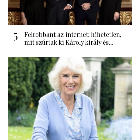
5
Felrobbant az internet: hihetetlen,
mit szúrtak ki Károly király és...