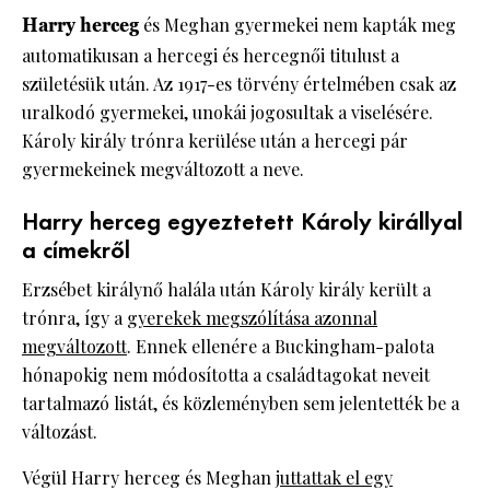
Harry herceg
és Meghan gyermekei nem kapták meg
automatikusan a hercegi és hercegnői titulust a
születésük után. Az 1917-es törvény értelmében csak az
uralkodó gyermekei, unokái jogosultak a viselésére.
Károly király trónra kerülése után a hercegi pár
gyermekeinek megváltozott a neve.
Harry herceg egyeztetett Károly királlyal
a címekről
Erzsébet királynő halála után Károly király került a
trónra, így a
gyerekek megszólítása azonnal
megváltozott
. Ennek ellenére a Buckingham-palota
hónapokig nem módosította a családtagokat neveit
tartalmazó listát, és közleményben sem jelentették be a
változást.
Végül Harry herceg és Meghan
juttattak el egy