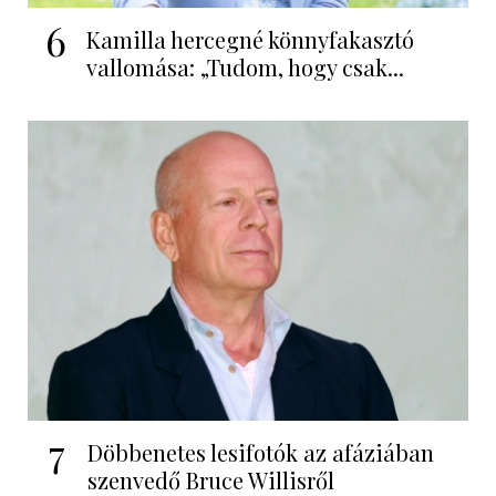
6
Kamilla hercegné könnyfakasztó
vallomása: „Tudom, hogy csak...
7
Döbbenetes lesifotók az afáziában
szenvedő Bruce Willisről