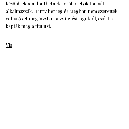
későbbiekben dönthetnek arról
, melyik formát
alkalmazzák. Harry herceg és Meghan nem szerették
volna őket megfosztani a születési joguktól, ezért is
kapták meg a titulust.
Via