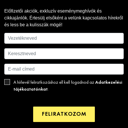
Előfizetői akciók, exkluzív eseménymeghívók és
cikkajánlók. Értesülj elsőként a velünk kapcsolatos hírekről
és less be a kulisszák mögé!
Adatkezelési
A hírlevél feliratkozáshoz ell kell fogadnod az
tájékoztatónkat
.
FELIRATKOZOM