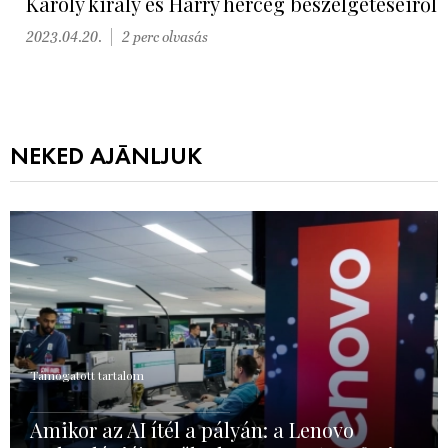
Károly király és Harry herceg beszélgetéseiről
2023.04.20.
2 perc olvasás
NEKED AJÁNLJUK
Támogatott tartalom
Amikor az AI ítél a pályán: a Lenovo