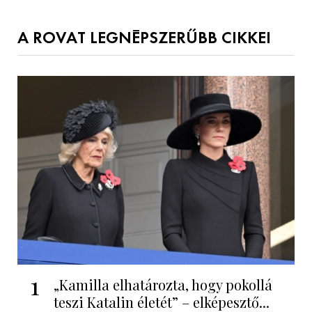
A ROVAT LEGNÉPSZERŰBB CIKKEI
1
„Kamilla elhatározta, hogy pokollá
teszi Katalin életét” – elképesztő...