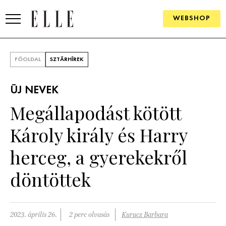
WEBSHOP
DIVAT
FŐOLDAL
SZTÁRHÍREK
ELLE DIGITAL
ÚJ NEVEK
GOURMET AWARDS
Megállapodást kötött
SZÉPSÉG
Károly király és Harry
KULTÚRA
herceg, a gyerekekről
PSZICHÉ
döntöttek
ÉLETMÓD
2023. április 26.
2 perc olvasás
Kurucz Barbara
PÁRKAPCSOLAT