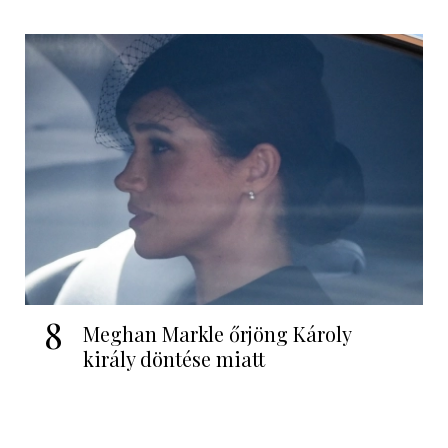
8
Meghan Markle őrjöng Károly
király döntése miatt