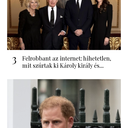
3
Felrobbant az internet: hihetetlen,
mit szúrtak ki Károly király és...