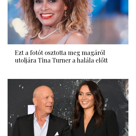
Ezt a fotót osztotta meg magáról
utoljára Tina Turner a halála előtt