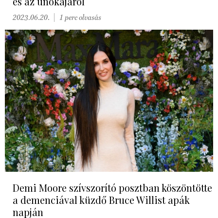
és az unokájáról
2023.06.20.
1 perc olvasás
Demi Moore szívszorító posztban köszöntötte
a demenciával küzdő Bruce Willist apák
napján