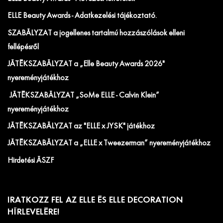
ELLE Beauty Awards - Adatkezelési tájékoztató.
SZABÁLYZAT a jogellenes tartalmú hozzászólások elleni
fellépésről
JÁTÉKSZABÁLYZAT a „Elle Beauty Awards 2026"
nyereményjátékhoz
JÁTÉKSZABÁLYZAT „SoMe ELLE - Calvin Klein”
nyereményjátékhoz
JÁTÉKSZABÁLYZAT az "ELLE x JYSK" játékhoz
JÁTÉKSZABÁLYZAT a „ELLE x Tweezerman” nyereményjátékhoz
Hirdetési ÁSZF
IRATKOZZ FEL AZ ELLE ÉS ELLE DECORATION
HÍRLEVELÉRE!