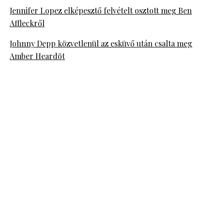
Jennifer Lopez elképesztő felvételt osztott meg Ben
Affleckről
Johnny Depp közvetlenül az esküvő után csalta meg
Amber Heardöt