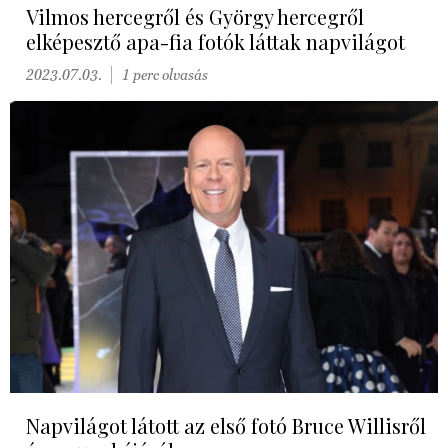
Vilmos hercegről és György hercegről
elképesztő apa-fia fotók láttak napvilágot
2023.07.03.
1 perc olvasás
Napvilágot látott az első fotó Bruce Willisről