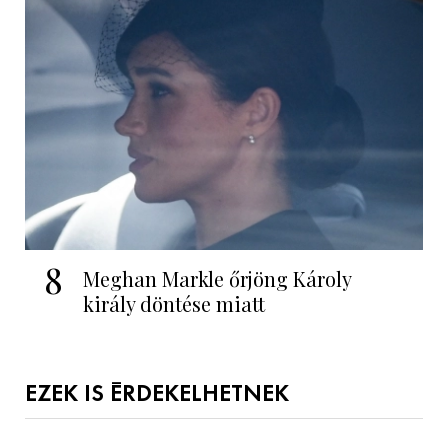
8
Meghan Markle őrjöng Károly
király döntése miatt
EZEK IS ÉRDEKELHETNEK