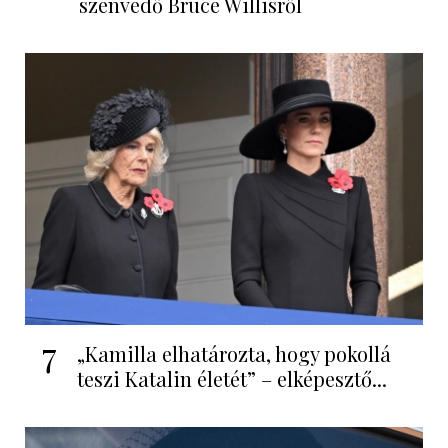
szenvedő Bruce Willisről
7
„Kamilla elhatározta, hogy pokollá
teszi Katalin életét” – elképesztő...