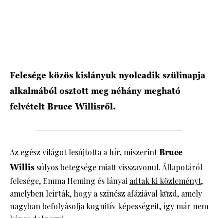
HÍRLEVÉL
Felesége közös kislányuk nyolcadik szülinapja
alkalmából osztott meg néhány megható
felvételt Bruce Willisről.
Az egész világot lesújtotta a hír, miszerint
Bruce
Willis
súlyos betegsége miatt visszavonul. Állapotáról
felesége, Emma Heming és lányai
adtak ki közleményt
,
amelyben leírták, hogy a színész afáziával küzd, amely
nagyban befolyásolja kognitív képességeit, így már nem