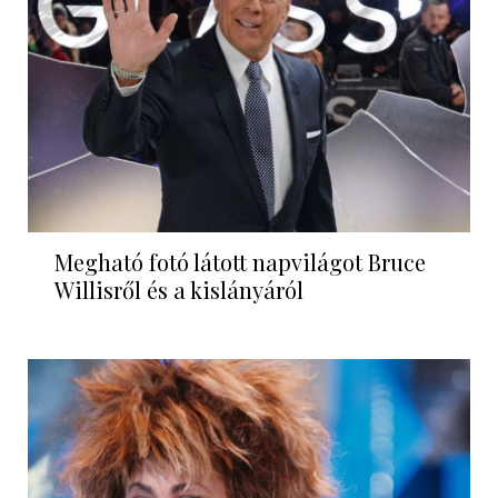
Megható fotó látott napvilágot Bruce
Willisről és a kislányáról