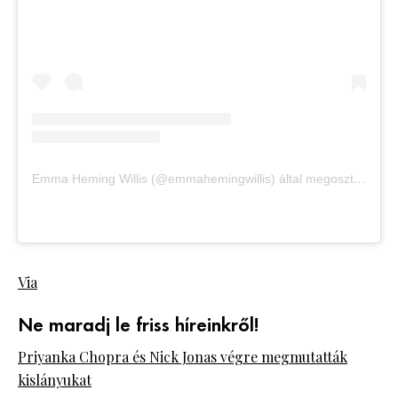
Emma Heming Willis (@emmahemingwillis) által megosztott bejegyzés
Via
Ne maradj le friss híreinkről!
Priyanka Chopra és Nick Jonas végre megmutatták
kislányukat