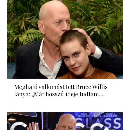
Megható vallomást tett Bruce Willis
lánya: „Már hosszú ideje tudtam,...