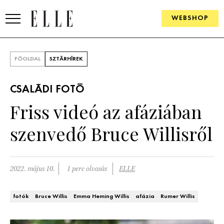
WEBSHOP
DIVAT
FŐOLDAL
SZTÁRHÍREK
ELLE DIGITAL
CSALÁDI FOTÓ
GOURMET AWARDS
Friss videó az afáziában
SZÉPSÉG
szenvedő Bruce Willisről
KULTÚRA
PSZICHÉ
2022. május 10.
1 perc olvasás
ELLE
ÉLETMÓD
fotók
Bruce Willis
Emma Heming Willis
afázia
Rumer Willis
PÁRKAPCSOLAT