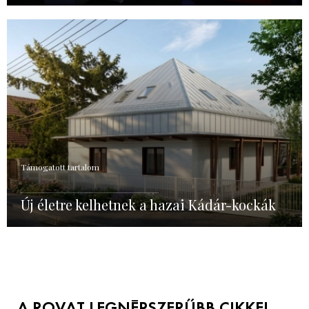
Támogatott tartalom
Új életre kelhetnek a hazai Kádár-kockák
A ROVAT LEGNÉPSZERŰBB CIKKEI