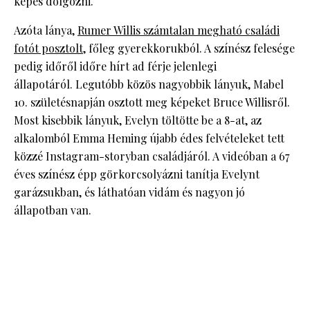
képes dolgozni.
Azóta lánya,
Rumer Willis számtalan megható családi
fotót posztolt
, főleg gyerekkorukból. A színész felesége
pedig időről időre hírt ad férje jelenlegi
állapotáról. Legutóbb közös nagyobbik lányuk, Mabel
10. születésnapján osztott meg képeket Bruce Willisről.
Most kisebbik lányuk, Evelyn töltötte be a 8-at, az
alkalomból Emma Heming újabb édes felvételeket tett
közzé Instagram-storyban családjáról. A videóban a 67
éves színész épp görkorcsolyázni tanítja Evelynt
garázsukban, és láthatóan vidám és nagyon jó
állapotban van.