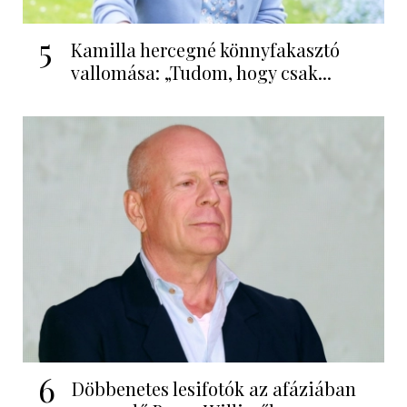
5
Kamilla hercegné könnyfakasztó
vallomása: „Tudom, hogy csak...
6
Döbbenetes lesifotók az afáziában