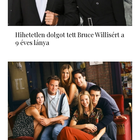
Hihetetlen dolgot tett Bruce Willisért a
9 éves lánya