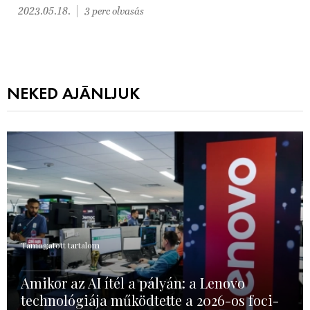
2023.05.18.
3 perc olvasás
NEKED AJÁNLJUK
Támogatott tartalom
Amikor az AI ítél a pályán: a Lenovo
technológiája működtette a 2026-os foci-