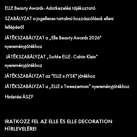
ELLE Beauty Awards - Adatkezelési tájékoztató.
SZABÁLYZAT a jogellenes tartalmú hozzászólások elleni
fellépésről
JÁTÉKSZABÁLYZAT a „Elle Beauty Awards 2026"
nyereményjátékhoz
JÁTÉKSZABÁLYZAT „SoMe ELLE - Calvin Klein”
nyereményjátékhoz
JÁTÉKSZABÁLYZAT az "ELLE x JYSK" játékhoz
JÁTÉKSZABÁLYZAT a „ELLE x Tweezerman” nyereményjátékhoz
Hirdetési ÁSZF
IRATKOZZ FEL AZ ELLE ÉS ELLE DECORATION
HÍRLEVELÉRE!