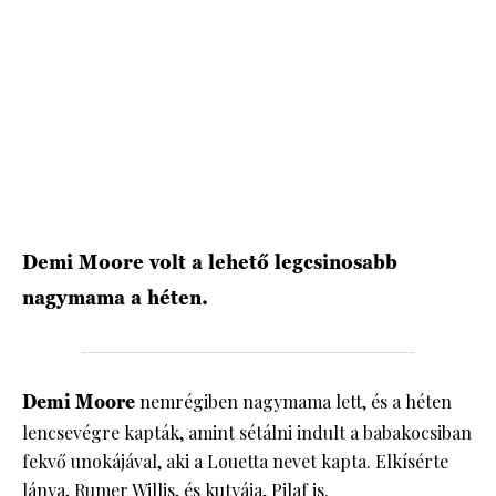
HÍRLEVÉL
Demi Moore volt a lehető legcsinosabb
nagymama a héten.
Demi Moore
nemrégiben nagymama lett, és a héten
lencsevégre kapták, amint sétálni indult a babakocsiban
fekvő unokájával, aki a Louetta nevet kapta. Elkísérte
lánya, Rumer Willis, és kutyája, Pilaf is.