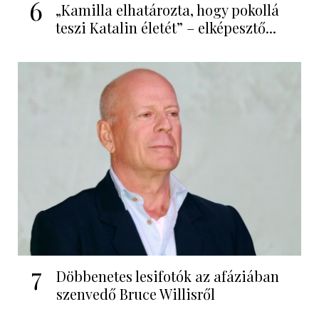
6
„Kamilla elhatározta, hogy pokollá
teszi Katalin életét” – elképesztő...
7
Döbbenetes lesifotók az afáziában
szenvedő Bruce Willisről