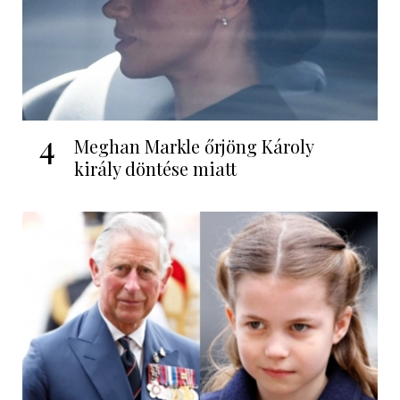
4
Meghan Markle őrjöng Károly
király döntése miatt