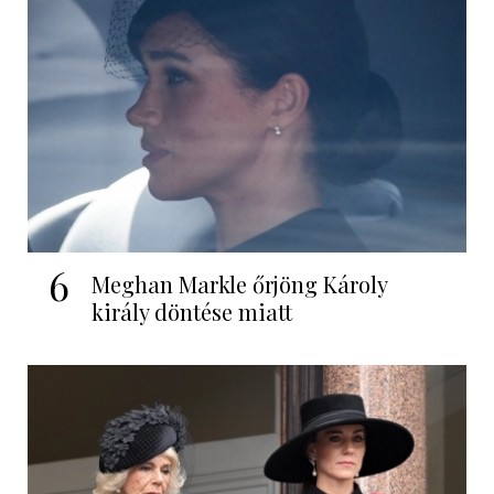
6
Meghan Markle őrjöng Károly
király döntése miatt