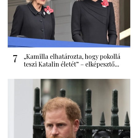
7
„Kamilla elhatározta, hogy pokollá
teszi Katalin életét” – elképesztő...