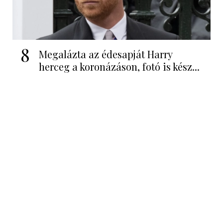
8
Megalázta az édesapját Harry
herceg a koronázáson, fotó is kész...