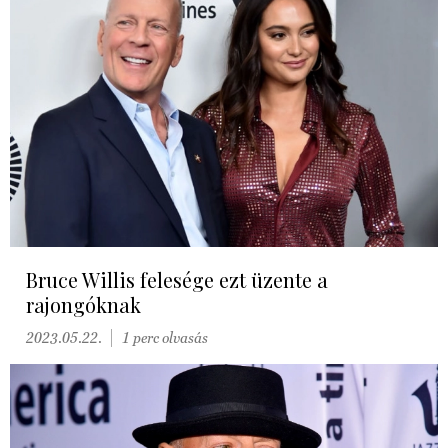
Bruce Willis felesége ezt üzente a
rajongóknak
2023.05.22.
1 perc olvasás