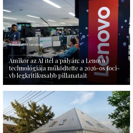
Támogatott tartalom
Amikor az AI ítél a pályán: a Lenovo
technológiája működtette a 2026-os foci-
vb legkritikusabb pillanatait