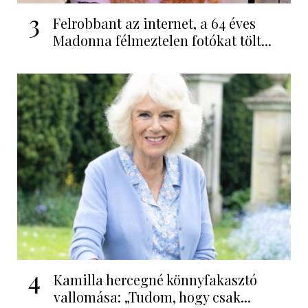
3
Felrobbant az internet, a 64 éves
Madonna félmeztelen fotókat tölt...
4
Kamilla hercegné könnyfakasztó
vallomása: „Tudom, hogy csak...