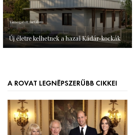
Támogatott tartalom
Új életre kelhetnek a hazai Kádár-kockák
A ROVAT LEGNÉPSZERŰBB CIKKEI