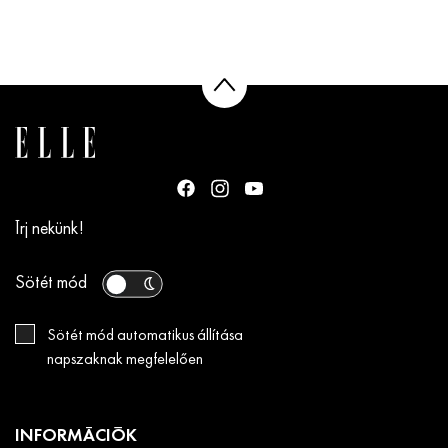
Írj nekünk!
Sötét mód
Sötét mód automatikus állítása
napszaknak megfelelően
INFORMÁCIÓK