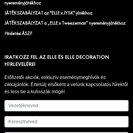
nyereményjátékhoz
JÁTÉKSZABÁLYZAT az "ELLE x JYSK" játékhoz
JÁTÉKSZABÁLYZAT a „ELLE x Tweezerman” nyereményjátékhoz
Hirdetési ÁSZF
IRATKOZZ FEL AZ ELLE ÉS ELLE DECORATION
HÍRLEVELÉRE!
Előfizetői akciók, exkluzív eseménymeghívók és
cikkajánlók. Értesülj elsőként a velünk kapcsolatos hírekről
és less be a kulisszák mögé!