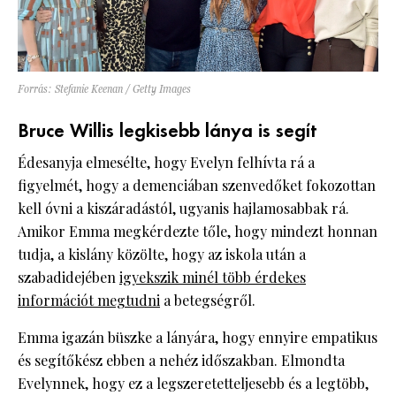
Forrás: Stefanie Keenan / Getty Images
Bruce Willis legkisebb lánya is segít
Édesanyja elmesélte, hogy Evelyn felhívta rá a
figyelmét, hogy a demenciában szenvedőket fokozottan
kell óvni a kiszáradástól, ugyanis hajlamosabbak rá.
Amikor Emma megkérdezte tőle, hogy mindezt honnan
tudja, a kislány közölte, hogy az iskola után a
szabadidejében
igyekszik minél több érdekes
információt megtudni
a betegségről.
Emma igazán büszke a lányára, hogy ennyire empatikus
és segítőkész ebben a nehéz időszakban. Elmondta
Evelynnek, hogy ez a legszeretetteljesebb és a legtöbb,