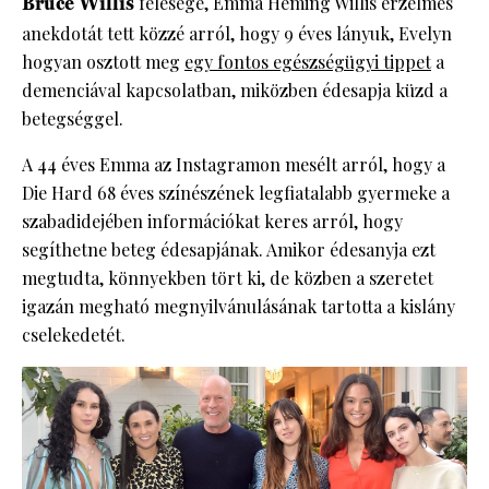
Bruce Willis
felesége, Emma Heming Willis érzelmes
anekdotát tett közzé arról, hogy 9 éves lányuk, Evelyn
hogyan osztott meg
egy fontos egészségügyi tippet
a
demenciával kapcsolatban, miközben édesapja küzd a
betegséggel.
A 44 éves Emma az Instagramon mesélt arról, hogy a
Die Hard 68 éves színészének legfiatalabb gyermeke a
szabadidejében információkat keres arról, hogy
segíthetne beteg édesapjának. Amikor édesanyja ezt
megtudta, könnyekben tört ki, de közben a szeretet
igazán megható megnyilvánulásának tartotta a kislány
cselekedetét.