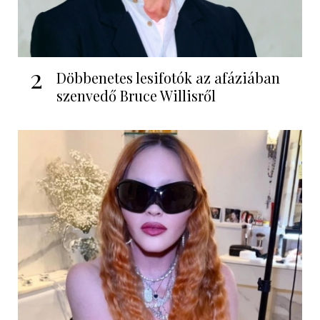
2
Döbbenetes lesifotók az afáziában
szenvedő Bruce Willisről