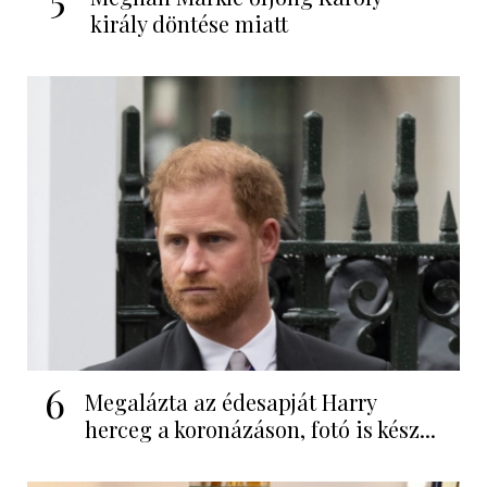
király döntése miatt
6
Megalázta az édesapját Harry
herceg a koronázáson, fotó is kész...