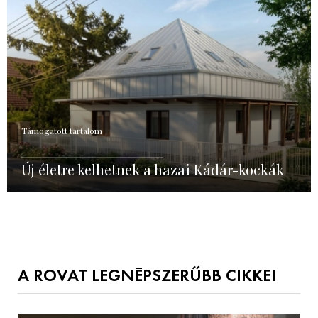
Támogatott tartalom
Új életre kelhetnek a hazai Kádár-kockák
A ROVAT LEGNÉPSZERŰBB CIKKEI