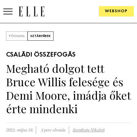
WEBSHOP
DIVAT
FŐOLDAL
SZTÁRHÍREK
ELLE DIGITAL
CSALÁDI ÖSSZEFOGÁS
GOURMET AWARDS
Megható dolgot tett
SZÉPSÉG
Bruce Willis felesége és
KULTÚRA
Demi Moore, imádja őket
PSZICHÉ
érte mindenki
ÉLETMÓD
2023. május 18.
3 perc olvasás
Szentkuty Nikolett
PÁRKAPCSOLAT