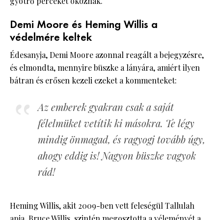
gyötrő perceket okoznak.
Demi Moore és Heming Willis a
védelmére keltek
Édesanyja, Demi Moore azonnal reagált a bejegyzésre,
és elmondta, mennyire büszke a lányára, amiért ilyen
bátran és erősen kezeli ezeket a kommenteket:
Az emberek gyakran csak a saját
félelmüket vetítik ki másokra. Te légy
mindig önmagad, és ragyogj tovább úgy,
ahogy eddig is! Nagyon büszke vagyok
rád!
Heming Willis, akit 2009-ben vett feleségül Tallulah
apja, Bruce Willis, szintén
megosztotta a véleményét
a