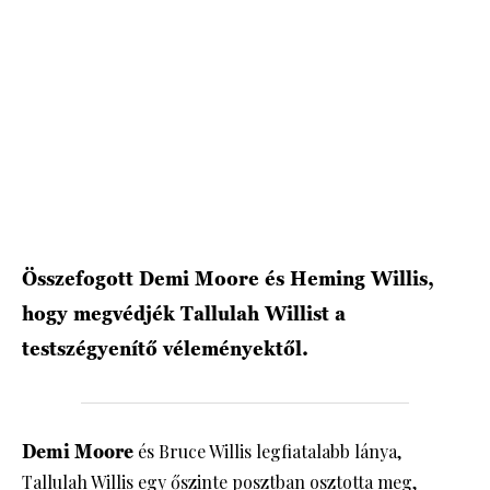
HÍRLEVÉL
Összefogott Demi Moore és Heming Willis,
hogy megvédjék Tallulah Willist a
testszégyenítő véleményektől.
Demi Moore
és Bruce Willis legfiatalabb lánya,
Tallulah Willis egy őszinte posztban osztotta meg,