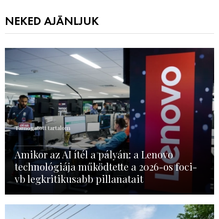
NEKED AJÁNLJUK
Támogatott tartalom
Amikor az AI ítél a pályán: a Lenovo
technológiája működtette a 2026-os foci-
vb legkritikusabb pillanatait