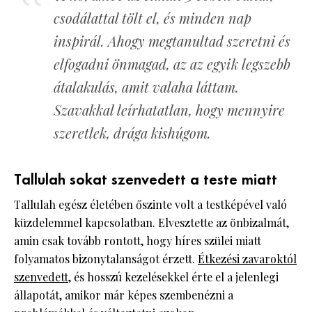
csodálattal tölt el, és minden nap
inspirál. Ahogy megtanultad szeretni és
elfogadni önmagad, az az egyik legszebb
átalakulás, amit valaha láttam.
Szavakkal leírhatatlan, hogy mennyire
szeretlek, drága kishúgom.
Tallulah sokat szenvedett a teste miatt
Tallulah egész életében őszinte volt a testképével való
küzdelemmel kapcsolatban. Elvesztette az önbizalmát,
amin csak tovább rontott, hogy híres szülei miatt
folyamatos bizonytalanságot érzett.
Étkezési zavaroktól
szenvedett
, és hosszú kezelésekkel érte el a jelenlegi
állapotát, amikor már képes szembenézni a