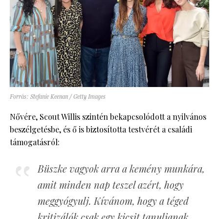
Forrás: Stefanie Keenan / Getty Images
Nővére, Scout Willis szintén bekapcsolódott a nyilvános
beszélgetésbe, és ő is biztosította testvérét a családi
támogatásról:
Büszke vagyok arra a kemény munkára,
amit minden nap teszel azért, hogy
meggyógyulj. Kívánom, hogy a téged
kritizálók csak egy kicsit tanuljanak