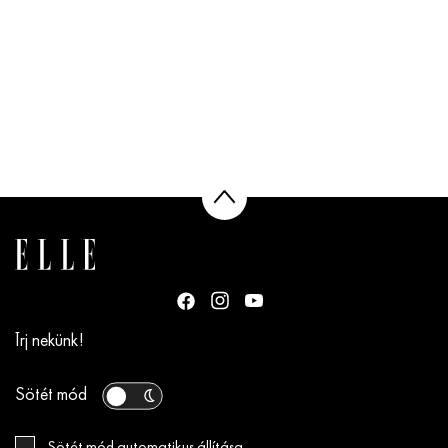
Írj nekünk!
Sötét mód