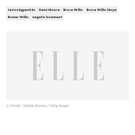
DECOR
testszégyenítés
Demi Moore
Bruce Willis
Bruce Willis lánya
Rumer Willis
negatív komment
Hírek
HOROSZKÓP
Trendek
SZTÁRHÍREK
Szobák
BUSINESS
Ötletek
ANYA
Szép terek
AWARDS
BEAUTY AWARDS
© Forrás: Stefanie Keenan / Getty Images
EVENT
WEBSHOP