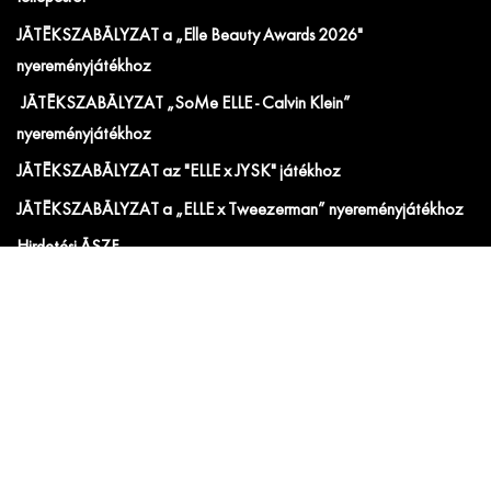
JÁTÉKSZABÁLYZAT a „Elle Beauty Awards 2026"
nyereményjátékhoz
JÁTÉKSZABÁLYZAT „SoMe ELLE - Calvin Klein”
nyereményjátékhoz
JÁTÉKSZABÁLYZAT az "ELLE x JYSK" játékhoz
JÁTÉKSZABÁLYZAT a „ELLE x Tweezerman” nyereményjátékhoz
Hirdetési ÁSZF
IRATKOZZ FEL AZ ELLE ÉS ELLE DECORATION
HÍRLEVELÉRE!
Előfizetői akciók, exkluzív eseménymeghívók és
cikkajánlók. Értesülj elsőként a velünk kapcsolatos hírekről
és less be a kulisszák mögé!