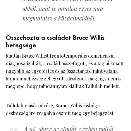
abból, amit te minden egyes nap
megmutatsz a küzdelmeidből.
Összehozta a családot Bruce Willis
betegsége
Miután Bruce Willist frontotemporális demenciával
diagnosztizálták, a család összefogott, és a tagjai között
nagyobb az egyetértés és az összetartás, mint valaha
.
Minden nehézséggel együtt küzdenek meg, így nem is
meglepő, hogy mindannyian kiálltak Tallulah mellett.
Tallulah másik nővére, Rumer Willis kishúga
őszinteségére reagálva osztott meg egy bejegyzést:
A nő, akivé az elmúlt 3 évben váltál,