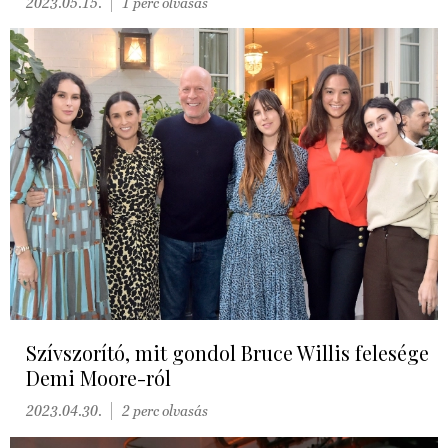
2023.05.15.
1 perc olvasás
Szívszorító, mit gondol Bruce Willis felesége
Demi Moore-ról
2023.04.30.
2 perc olvasás