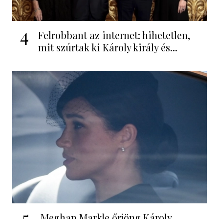
4
Felrobbant az internet: hihetetlen,
mit szúrtak ki Károly király és...
5
Meghan Markle őrjöng Károly