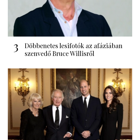
3
Döbbenetes lesifotók az afáziában
szenvedő Bruce Willisről