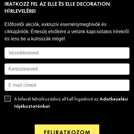
IRATKOZZ FEL AZ ELLE ÉS ELLE DECORATION
HÍRLEVELÉRE!
Előfizetői akciók, exkluzív eseménymeghívók és
cikkajánlók. Értesülj elsőként a velünk kapcsolatos hírekről
és less be a kulisszák mögé!
Adatkezelési
A hírlevél feliratkozáshoz ell kell fogadnod az
tájékoztatónkat
.
FELIRATKOZOM