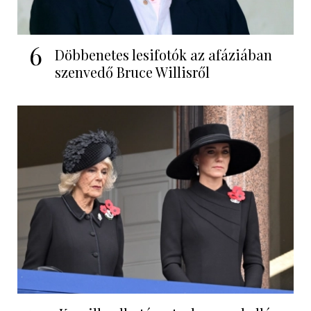
6
Döbbenetes lesifotók az afáziában
szenvedő Bruce Willisről