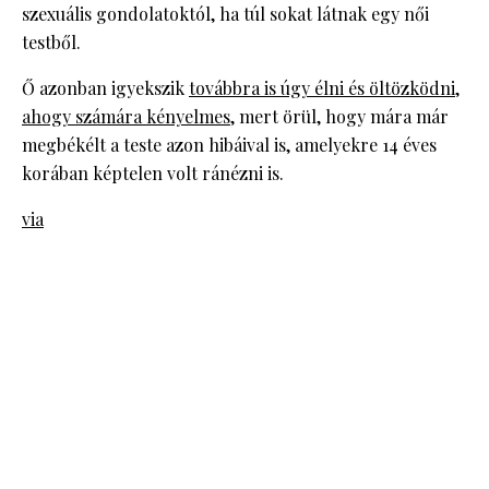
szexuális gondolatoktól, ha túl sokat látnak egy női
testből.
Ő azonban igyekszik
továbbra is úgy élni és öltözködni,
ahogy számára kényelmes
, mert örül, hogy mára már
megbékélt a teste azon hibáival is, amelyekre 14 éves
korában képtelen volt ránézni is.
via