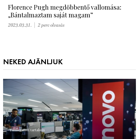
Florence Pugh megdöbbentő vallomása:
„Bántalmaztam saját magam”
2023.03.31.
2 perc olvasás
NEKED AJÁNLJUK
Támogatott tartalom