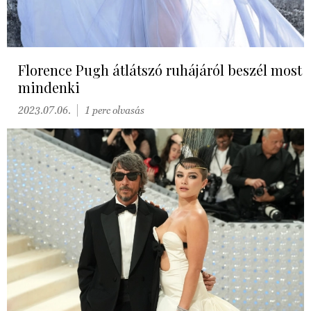
Florence Pugh átlátszó ruhájáról beszél most
mindenki
2023.07.06.
1 perc olvasás