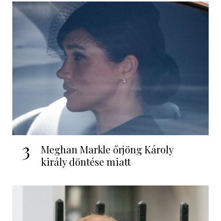
3
Meghan Markle őrjöng Károly
király döntése miatt