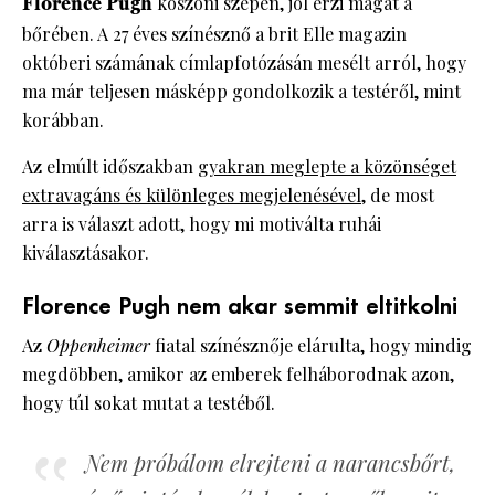
Florence Pugh
köszöni szépen, jól érzi magát a
bőrében. A 27 éves színésznő a brit Elle magazin
októberi számának címlapfotózásán mesélt arról, hogy
ma már teljesen másképp gondolkozik a testéről, mint
korábban.
Az elmúlt időszakban
gyakran meglepte a közönséget
extravagáns és különleges megjelenésével
, de most
arra is választ adott, hogy mi motiválta ruhái
kiválasztásakor.
Florence Pugh nem akar semmit eltitkolni
Az
Oppenheimer
fiatal színésznője elárulta, hogy mindig
megdöbben, amikor az emberek felháborodnak azon,
hogy túl sokat mutat a testéből.
Nem próbálom elrejteni a narancsbőrt,