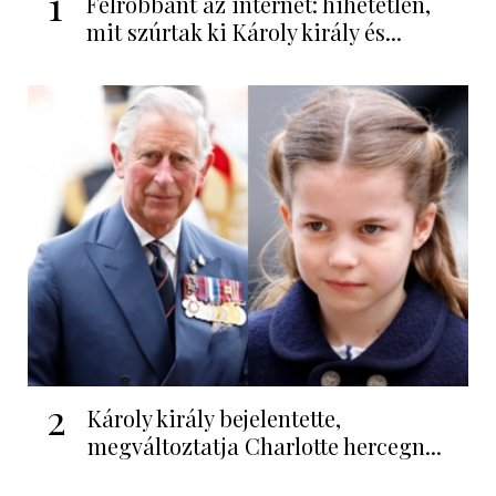
1
Felrobbant az internet: hihetetlen,
mit szúrtak ki Károly király és...
2
Károly király bejelentette,
megváltoztatja Charlotte hercegn...