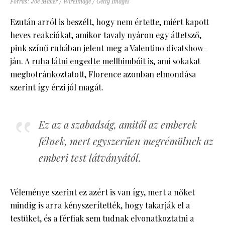
Forrás: Joe Maher / WireImage / Getty Images
Ezután arról is beszélt, hogy nem értette, miért kapott
heves reakciókat, amikor tavaly nyáron egy áttetsző,
pink színű ruhában jelent meg a Valentino divatshow-
ján. A
ruha látni engedte mellbimbóit is
, ami sokakat
megbotránkoztatott, Florence azonban elmondása
szerint így érzi jól magát.
Ez az a szabadság, amitől az emberek
félnek, mert egyszerűen megrémülnek az
emberi test látványától.
Véleménye szerint ez azért is van így, mert a nőket
mindig is arra kényszerítették, hogy takarják el a
testüket, és a férfiak sem tudnak elvonatkoztatni a