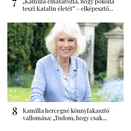
7
„Kamilla elhatározta, hogy pokollá
teszi Katalin életét” – elképesztő...
8
Kamilla hercegné könnyfakasztó
vallomása: „Tudom, hogy csak...