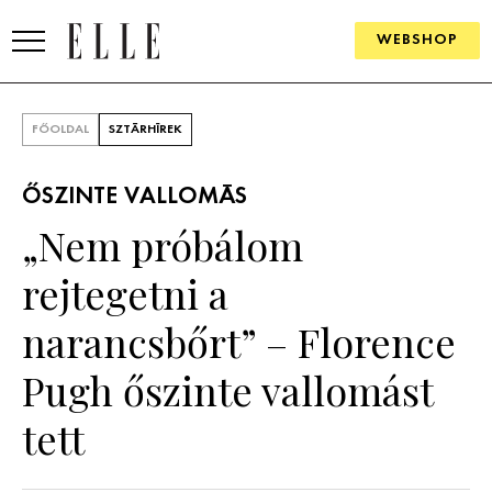
WEBSHOP
DIVAT
FŐOLDAL
SZTÁRHÍREK
ELLE DIGITAL
ŐSZINTE VALLOMÁS
GOURMET AWARDS
„Nem próbálom
SZÉPSÉG
rejtegetni a
KULTÚRA
narancsbőrt” – Florence
PSZICHÉ
Pugh őszinte vallomást
tett
ÉLETMÓD
PÁRKAPCSOLAT