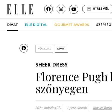
HÍRLEVÉL
DIVAT
ELLE DIGITAL
GOURMET AWARDS
SZÉPSÉG
FŐOLDAL
DIVAT
SHEER DRESS
Florence Pugh h
szőnyegen
2023. március 07.
1 perc olvasás
Kurucz Barb