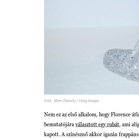
Fotó: Marc Piasecki / Getty Images
Nem ez az első alkalom, hogy Florence átlá
bemutatójára
választott egy ruhát
, ami ali
kapott. A színésznő akkor igazán frappán