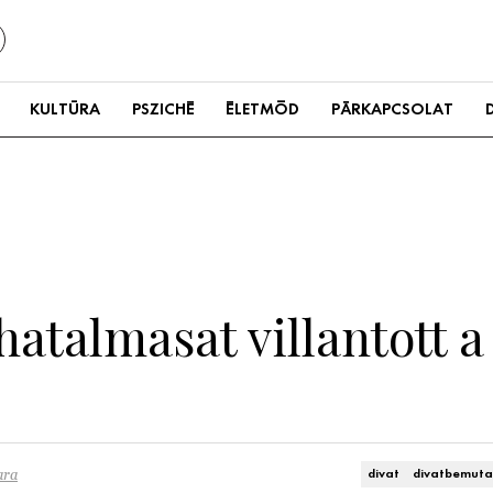
KULTÚRA
PSZICHÉ
ÉLETMÓD
PÁRKAPCSOLAT
atalmasat villantott a
ara
divat
divatbemuta