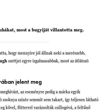
uhákat, most a bugyiját villantotta meg.
tta, hogy mennyire jól állnak neki a merészebb,
Pugh
szettjei egyre izgalmasabbak, most az átlátszó
yában jelent meg
 meghívást, az eseményre pedig a márka egyik
ó szoknya szinte semmit sem takart, így teljesen látható
g kővel, flitterrel varázsolták csillogóvá, a feltűnő