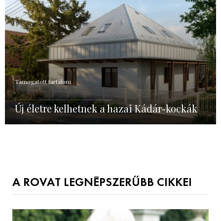
Támogatott tartalom
Új életre kelhetnek a hazai Kádár-kockák
A ROVAT LEGNÉPSZERŰBB CIKKEI