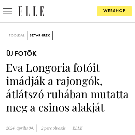
WEBSHOP
DIVAT
FŐOLDAL
SZTÁRHÍREK
ELLE DIGITAL
ÚJ FOTÓK
GOURMET AWARDS
Eva Longoria fotóit
SZÉPSÉG
imádják a rajongók,
KULTÚRA
átlátszó ruhában mutatta
PSZICHÉ
meg a csinos alakját
ÉLETMÓD
2024. április 04.
2 perc olvasás
ELLE
PÁRKAPCSOLAT