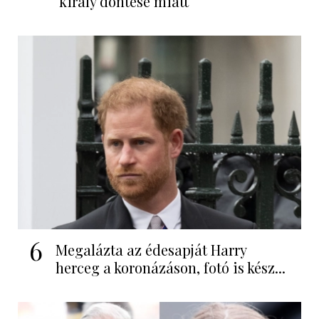
király döntése miatt
6
Megalázta az édesapját Harry
herceg a koronázáson, fotó is kész...