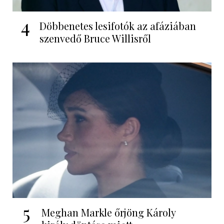
4
Döbbenetes lesifotók az afáziában
szenvedő Bruce Willisről
5
Meghan Markle őrjöng Károly