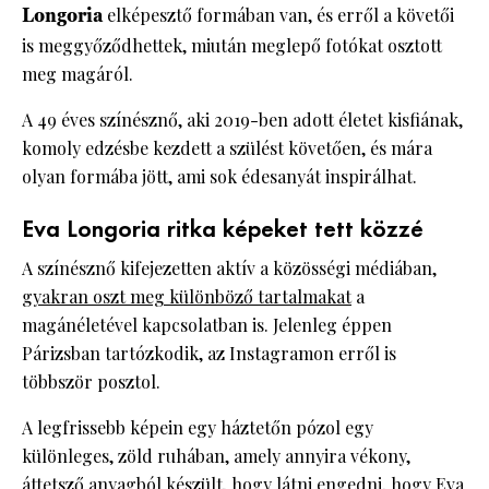
Longoria
elképesztő formában van, és erről a követői
is meggyőződhettek, miután meglepő fotókat osztott
meg magáról.
A 49 éves színésznő, aki 2019-ben adott életet kisfiának,
komoly edzésbe kezdett a szülést követően, és mára
olyan formába jött, ami sok édesanyát inspirálhat.
Eva Longoria ritka képeket tett közzé
A színésznő kifejezetten aktív a közösségi médiában,
gyakran oszt meg különböző tartalmakat
a
magánéletével kapcsolatban is. Jelenleg éppen
Párizsban tartózkodik, az Instagramon erről is
többször posztol.
A legfrissebb képein egy háztetőn pózol egy
különleges, zöld ruhában, amely annyira vékony,
áttetsző anyagból készült, hogy látni engedni, hogy Eva