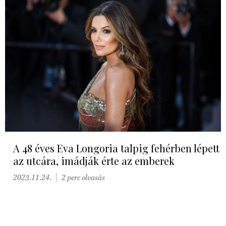
A 48 éves Eva Longoria talpig fehérben lépett
az utcára, imádják érte az emberek
2023.11.24.
2 perc olvasás