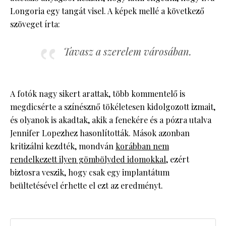
Longoria egy tangát visel. A képek mellé a következő
szöveget írta:
Tavasz a szerelem városában.
A fotók nagy sikert arattak, több kommentelő is
megdicsérte a színésznő tökéletesen kidolgozott izmait,
és olyanok is akadtak, akik a fenekére és a pózra utalva
Jennifer Lopezhez hasonlították. Mások azonban
kritizálni kezdték, mondván
korábban nem
rendelkezett ilyen gömbölyded idomokkal
, ezért
biztosra veszik, hogy csak egy implantátum
beültetésével érhette el ezt az eredményt.