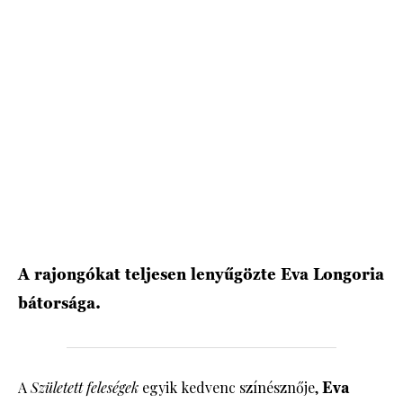
HÍRLEVÉL
A rajongókat teljesen lenyűgözte Eva Longoria
bátorsága.
A
Született feleségek
egyik kedvenc színésznője,
Eva