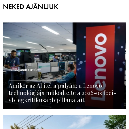
NEKED AJÁNLJUK
Támogatott tartalom
Amikor az AI ítél a pályán: a Lenovo
technológiája működtette a 2026-os foci-
vb legkritikusabb pillanatait