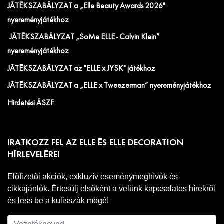
JÁTÉKSZABÁLYZAT a „Elle Beauty Awards 2026"
nyereményjátékhoz
JÁTÉKSZABÁLYZAT „SoMe ELLE - Calvin Klein”
nyereményjátékhoz
JÁTÉKSZABÁLYZAT az "ELLE x JYSK" játékhoz
JÁTÉKSZABÁLYZAT a „ELLE x Tweezerman” nyereményjátékhoz
Hirdetési ÁSZF
IRATKOZZ FEL AZ ELLE ÉS ELLE DECORATION
HÍRLEVELÉRE!
Előfizetői akciók, exkluzív eseménymeghívók és
cikkajánlók. Értesülj elsőként a velünk kapcsolatos hírekről
és less be a kulisszák mögé!