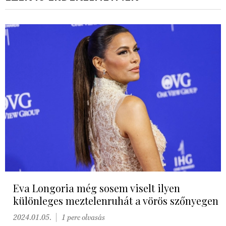
Eva Longoria még sosem viselt ilyen
különleges meztelenruhát a vörös szőnyegen
2024.01.05.
1 perc olvasás