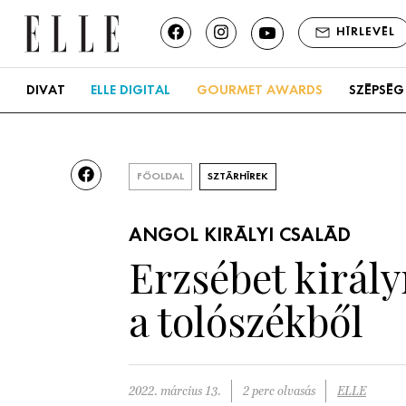
HÍRLEVÉL
DIVAT
ELLE DIGITAL
GOURMET AWARDS
SZÉPSÉG
FŐOLDAL
SZTÁRHÍREK
ANGOL KIRÁLYI CSALÁD
Erzsébet király
a tolószékből
2022. március 13.
2 perc olvasás
ELLE