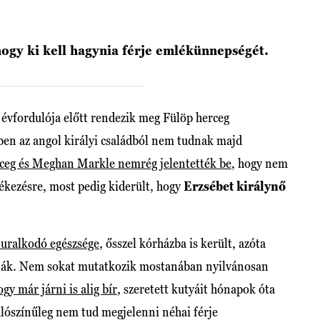
hogy ki kell hagynia férje emlékünnepségét.
 évfordulója előtt rendezik meg Fülöp herceg
en az angol királyi családból nem tudnak majd
ceg és Meghan Markle nemrég jelentették be
, hogy nem
ékezésre, most pedig kiderült, hogy
Erzsébet királynő
uralkodó egészsége
, ősszel kórházba is került, azóta
artják. Nem sokat mutatkozik mostanában nyilvánosan
ogy már járni is alig bír
, szeretett kutyáit hónapok óta
alószínűleg nem tud megjelenni néhai férje