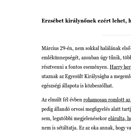
Erzsébet királynőnek ezért lehet, 
Március 29-én, nem sokkal halálának első
emlékünnepségét, azonban úgy tűnik, több
résztvenni a fontos eseményen.
Harry her
utaznak az Egyesült Királyságba a megeml
egészségi állapota is közbeszólhat.
Az elmúlt fél évben
rohamosan romlott az 
pedig állandó orvosi megfigyelés alatt t
sem, legutóbbi megjelenésekor
elárulta, h
nem is sétáltatja. Ez az oka annak, hogy v