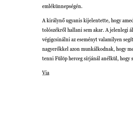
emlékünnepségén.
A királynő ugyanis kijelentette, hogy amedd
tolószékről hallani sem akar. A jelenlegi
végigcsinálni az eseményt valamilyen segít
nagyerőkkel azon munkálkodnak, hogy megol
tenni Fülöp herceg sírjánál anélkül, hogy 
Via