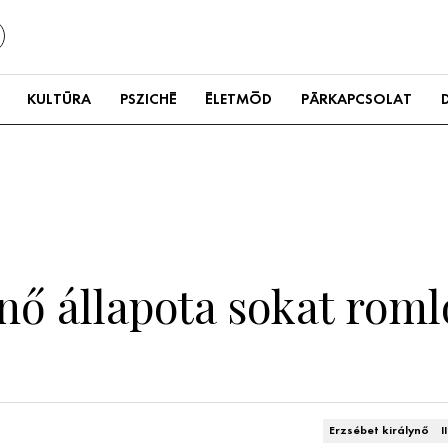
KULTÚRA
PSZICHÉ
ÉLETMÓD
PÁRKAPCSOLAT
nő állapota sokat roml
Erzsébet királynő
I