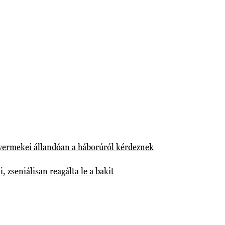
yermekei állandóan a háborúról kérdeznek
, zseniálisan reagálta le a bakit