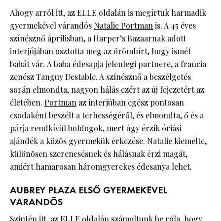
Ahogy arról itt, az ELLE oldalán is megírtuk harmadik
gyermekével várandós
Natalie Portman
is. A 45 éves
színésznő áprilisban, a Harper’s Bazaarnak adott
interjújában osztotta meg az örömhírt, hogy ismét
babát vár. A baba édesapja jelenlegi partnere, a francia
zenész Tanguy Destable. A színésznő a beszélgetés
során elmondta, nagyon hálás ezért az új fejezetért az
életében.
Portman
az interjúban egész pontosan
csodaként beszélt a terhességéről, és elmondta, ő és a
párja rendkívül boldogok, mert úgy érzik óriási
ajándék a közös gyermekük érkezése. Natalie kiemelte,
különösen szerencsésnek és hálásnak érzi magát,
amiért hamarosan háromgyerekes édesanya lehet.
AUBREY PLAZA ELSŐ GYERMEKÉVEL
VÁRANDÓS
Szintén itt, az ELLE oldalán számoltunk be róla, hogy