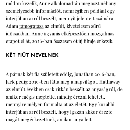
módon kezelik, Anne alkalomadtán megoszt néhány
személyesebb információt, nemrégiben például egy
interjúban arról beszélt, mennyit jelentett számára
Adam
támogatása
az elmúlt, kivételesen sűrű
időszakban. Anne ugyanis elképesztően mozgalmas
etapot él át, 2026-ban összesen öt új filmje érkezik.
KÉT FIÚT NEVELNEK
A párnak két fia született eddig, Jonathan 2016-ban,
Jack pedig 2019-ben látta meg a napvilágot. Hathaway
az elmúlt években csak ritkán beszélt az anyaságról, de
amikor mégis megtette, mindig érezni lehetett,
mennyire mélyen formálta át az életét. Egy korábbi
interjúban arról beszélt, hogy igazán akkor érezte
magát megérkezettnek, amikor anya lett.