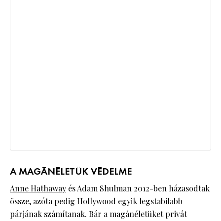
A MAGÁNÉLETÜK VÉDELME
Anne Hathaway
és Adam Shulman 2012-ben házasodtak
össze, azóta pedig Hollywood egyik legstabilabb
párjának számítanak. Bár a magánéletüket privát