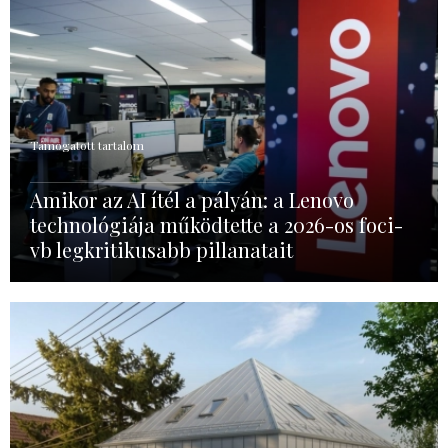
Támogatott tartalom
Amikor az AI ítél a pályán: a Lenovo
technológiája működtette a 2026-os foci-
vb legkritikusabb pillanatait