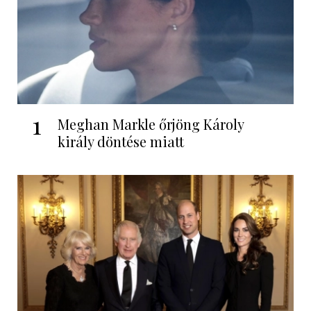
1
Meghan Markle őrjöng Károly
király döntése miatt