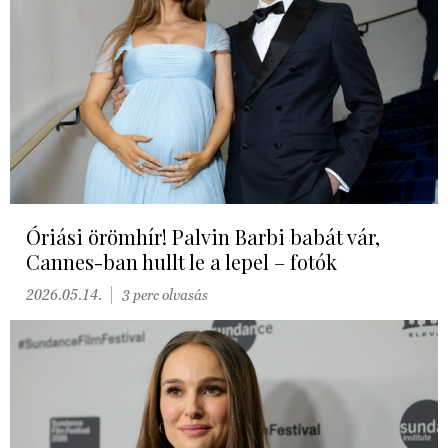
Óriási örömhír! Palvin Barbi babát vár,
Cannes-ban hullt le a lepel – fotók
2026.05.14.
3 perc olvasás