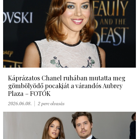
Káprázatos Chanel ruhában mutatta meg
gömbölyödő pocakját a várandós Aubrey
Plaza – FOTÓK
2026.06.08.
2 perc olvasás