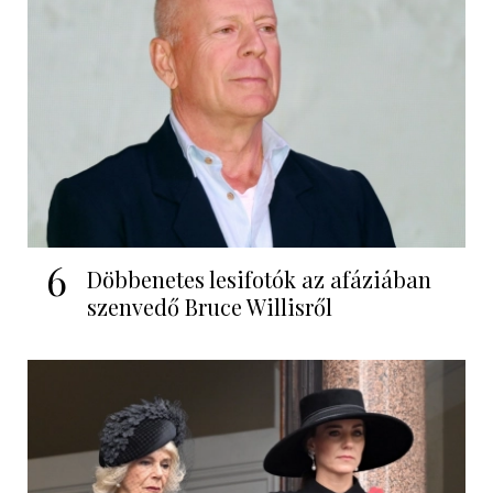
6
Döbbenetes lesifotók az afáziában
szenvedő Bruce Willisről