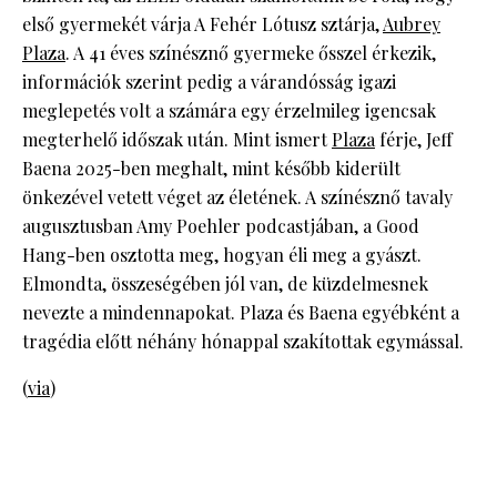
első gyermekét várja A Fehér Lótusz sztárja,
Aubrey
Plaza
. A 41 éves színésznő gyermeke ősszel érkezik,
információk szerint pedig a várandósság igazi
meglepetés volt a számára egy érzelmileg igencsak
megterhelő időszak után. Mint ismert
Plaza
férje, Jeff
Baena 2025-ben meghalt, mint később kiderült
önkezével vetett véget az életének. A színésznő tavaly
augusztusban Amy Poehler podcastjában, a Good
Hang-ben osztotta meg, hogyan éli meg a gyászt.
Elmondta, összeségében jól van, de küzdelmesnek
nevezte a mindennapokat. Plaza és Baena egyébként a
tragédia előtt néhány hónappal szakítottak egymással.
(
via
)