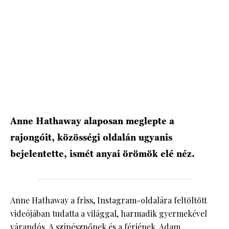
HÍRLEVÉL
Anne Hathaway alaposan meglepte a
rajongóit, közösségi oldalán ugyanis
bejelentette, ismét anyai örömök elé néz.
Anne Hathaway a friss, Instagram-oldalára feltöltött
videójában tudatta a világgal, harmadik gyermekével
várandós. A színésznőnek és a férjének, Adam