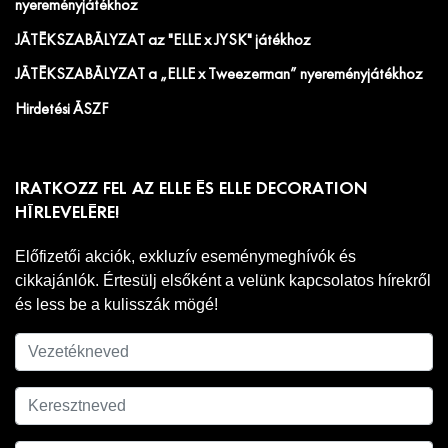
nyereményjátékhoz
JÁTÉKSZABÁLYZAT az "ELLE x JYSK" játékhoz
JÁTÉKSZABÁLYZAT a „ELLE x Tweezerman” nyereményjátékhoz
Hirdetési ÁSZF
IRATKOZZ FEL AZ ELLE ÉS ELLE DECORATION
HÍRLEVELÉRE!
Előfizetői akciók, exkluzív eseménymeghívók és
cikkajánlók. Értesülj elsőként a velünk kapcsolatos hírekről
és less be a kulisszák mögé!