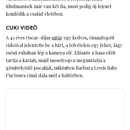
Shulmannek már van két fia, most pedig új fejezet
kezdődik a család életében.
CUKI VIDEÓ
A 43 éves Oscar-díjas
sztár
egy kedves, visszafogott
videóval jelentette be a hírt, a felvételen egy fehér, lágy
esésű ruhában lép a kamera elé. Először a hasa előtt
tartja a karjait, majd mosolyogva megmutatja a
gömbölyödő pocakját, miközben Barbara Lewis Baby
I’m Yours című dala szól a háttérben.