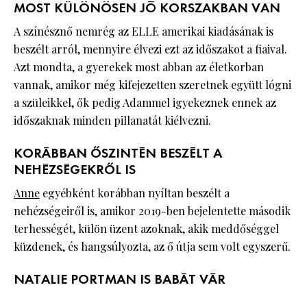
MOST KÜLÖNÖSEN JÓ KORSZAKBAN VAN
A színésznő nemrég az ELLE amerikai kiadásának is
beszélt arról, mennyire élvezi ezt az időszakot a fiaival.
Azt mondta, a gyerekek most abban az életkorban
vannak, amikor még kifejezetten szeretnek együtt lógni
a szüleikkel, ők pedig Adammel igyekeznek ennek az
időszaknak minden pillanatát kiélvezni.
KORÁBBAN ŐSZINTÉN BESZÉLT A
NEHÉZSÉGEKRŐL IS
Anne
egyébként korábban nyíltan beszélt a
nehézségeiről is, amikor 2019-ben bejelentette második
terhességét, külön üzent azoknak, akik meddőséggel
küzdenek, és hangsúlyozta, az ő útja sem volt egyszerű.
NATALIE PORTMAN IS BABÁT VÁR