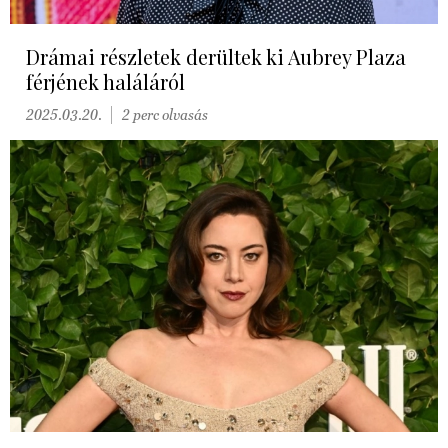
Drámai részletek derültek ki Aubrey Plaza
férjének haláláról
2025.03.20.
2 perc olvasás