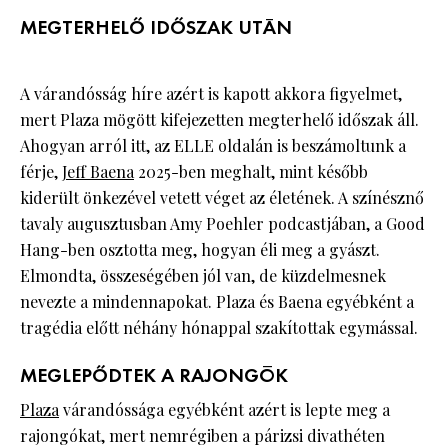
MEGTERHELŐ IDŐSZAK UTÁN
A várandósság híre azért is kapott akkora figyelmet,
mert Plaza mögött kifejezetten megterhelő időszak áll.
Ahogyan arról itt, az ELLE oldalán is beszámoltunk a
férje,
Jeff Baena
2025-ben meghalt, mint később
kiderült önkezével vetett véget az életének. A színésznő
tavaly augusztusban Amy Poehler podcastjában, a Good
Hang-ben osztotta meg, hogyan éli meg a gyászt.
Elmondta, összeségében jól van, de küzdelmesnek
nevezte a mindennapokat. Plaza és Baena egyébként a
tragédia előtt néhány hónappal szakítottak egymással.
MEGLEPŐDTEK A RAJONGÓK
Plaza
várandóssága egyébként azért is lepte meg a
rajongókat, mert nemrégiben a párizsi divathéten