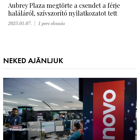
Aubrey Plaza megtörte a csendet a férje
haláláról, szívszorító nyilatkozatot tett
2025.01.07.
1 perc olvasás
NEKED AJÁNLJUK
Támogatott tartalom