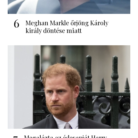
6
Meghan Markle őrjöng Károly
király döntése miatt
7
Megalázta az édesapját Harry