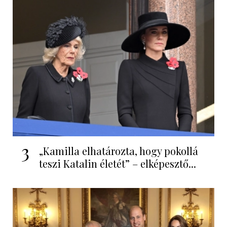
3
„Kamilla elhatározta, hogy pokollá
teszi Katalin életét” – elképesztő...