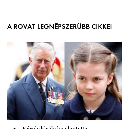
A ROVAT LEGNÉPSZERŰBB CIKKEI
1
Károly király bejelentette,