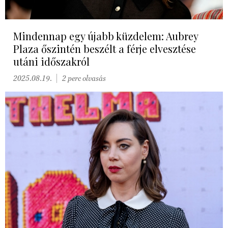
Mindennap egy újabb küzdelem: Aubrey
Plaza őszintén beszélt a férje elvesztése
utáni időszakról
2025.08.19.
2 perc olvasás