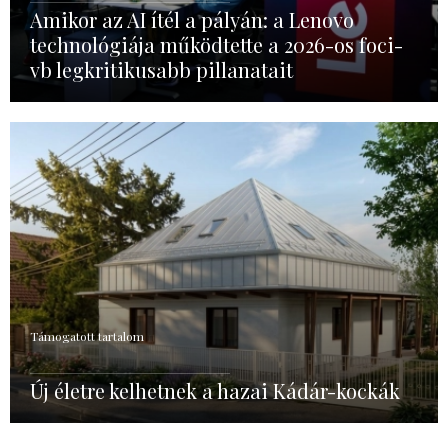
Amikor az AI ítél a pályán: a Lenovo
technológiája működtette a 2026-os foci-
vb legkritikusabb pillanatait
Támogatott tartalom
Új életre kelhetnek a hazai Kádár-kockák