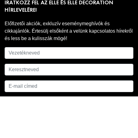
IRATKOZZ FEL AZ ELLE ÉS ELLE DECORATION
HÍRLEVELÉRE!
Előfizetői akciók, exkluzív eseménymeghívók és
cikkajánlók. Értesülj elsőként a velünk kapcsolatos hírekről
és less be a kulisszák mögé!
Adatkezelési
A hírlevél feliratkozáshoz ell kell fogadnod az
tájékoztatónkat
.
FELIRATKOZOM