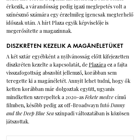
érkezik, a várandósság pedig igazi meglepetés volt a
színésznő számára egy érzelmileg igencsak megterhelő
időszak után. A hírt Plaza egyik képviselője is
megerősítette a magazinnak.
DISZKRÉTEN KEZELIK A MAGÁNÉLETÜKET
A két sztár egyébként a nyilvánosság előtt kifejezetten
diszkréten kezelte a kapcsolatát, de
Plazára
ez a fajta
visszafogottság abszolút jellemző, korábban sem
teregette ki a magánéletét. Annyit lehet tudni, hogy ők
ketten korábban már dolgoztak együtt, ugyanis
mindketten szerepeltek a 2020-as
Fekete medve
című
filmben, később pedig az off-Broadwayn futó
Danny
and the Deep Blue Sea
színpadi változatában is közösen
játszottak.