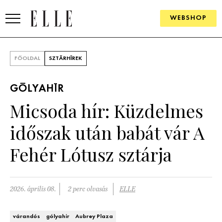
WEBSHOP
DIVAT
FŐOLDAL
SZTÁRHÍREK
ELLE DIGITAL
GÓLYAHÍR
GOURMET AWARDS
Micsoda hír: Küzdelmes
SZÉPSÉG
időszak után babát vár A
KULTÚRA
Fehér Lótusz sztárja
PSZICHÉ
2026. április 08.
2 perc olvasás
ELLE
ÉLETMÓD
PÁRKAPCSOLAT
várandós
gólyahír
Aubrey Plaza