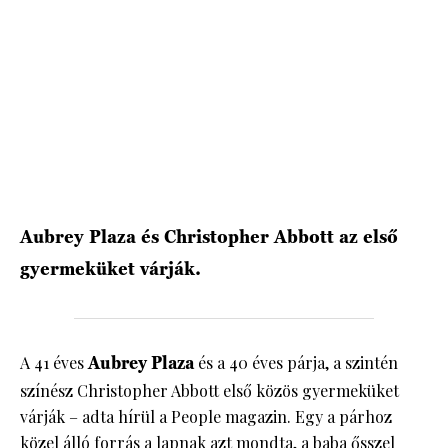
HÍRLEVÉL
Aubrey Plaza és Christopher Abbott az első
gyermeküket várják.
A 41 éves
Aubrey Plaza
és a 40 éves párja, a szintén
színész Christopher Abbott első közös gyermeküket
várják – adta hírül a People magazin. Egy a párhoz
közel álló forrás a lapnak azt mondta, a baba ősszel