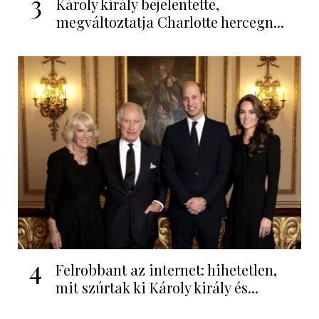
3
Károly király bejelentette,
megváltoztatja Charlotte hercegn...
4
Felrobbant az internet: hihetetlen,
mit szúrtak ki Károly király és...