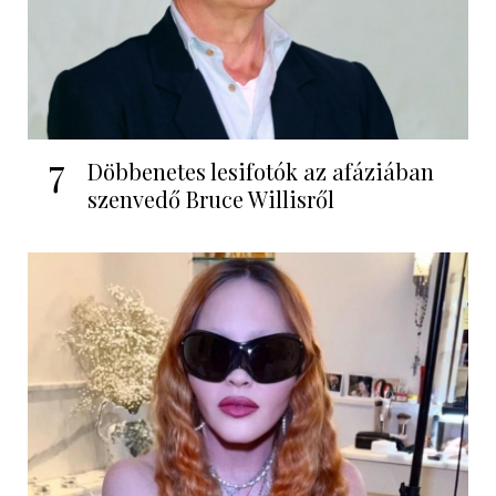
7
Döbbenetes lesifotók az afáziában
szenvedő Bruce Willisről