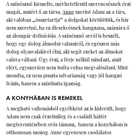
A színésznő kiemelte, mérhetetlenül szerencsésnek érzi
magát, amiért ő az társa.
Anne
szerint Adam az a társ,
aki valóban „összetartja” a dolgokat körülöttük, és bár
nem szeretné, ha ez dicsekvésnek hangzana, számára ő
az álompár definíciója. A színésznő arról is beszélt,
hogy egy dolog álmodni valamiről, és egészen más
dolog olyasvalakivel élni, aki segít ezeket az álmokat
valóra váltani. Úgy érzi, a férje nélkül mindazt, amit
elért, egyszerűen nem tudta volna megvalósítani. Mint
mondta, ez nem puszta udvariasság vagy jól hangzó
frázis, hanem a színtiszta igazság.
A KONYHÁBAN IS REMEKEL
A megható vallomásból egyébként az is kiderült, hogy
Adam nem csak érzelmileg és a családi háttér
megteremtésében erős támasz, hanem a konyhában is
otthonosan mozog. Anne egyenesen csodálatos