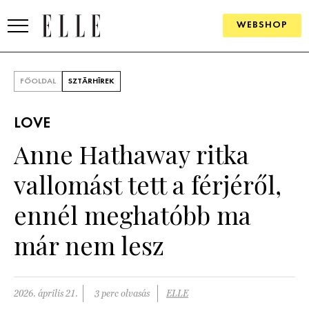
WEBSHOP
DIVAT
FŐOLDAL
SZTÁRHÍREK
ELLE DIGITAL
LOVE
GOURMET AWARDS
Anne Hathaway ritka
SZÉPSÉG
vallomást tett a férjéről,
KULTÚRA
ennél meghatóbb ma
PSZICHÉ
már nem lesz
ÉLETMÓD
2026. április 21.
3 perc olvasás
ELLE
PÁRKAPCSOLAT