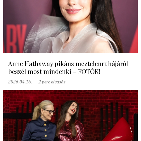
Anne Hathaway pikáns meztelenruhájáról
beszél most mindenki – FOTÓK!
2026.04.16.
2 perc olvasás