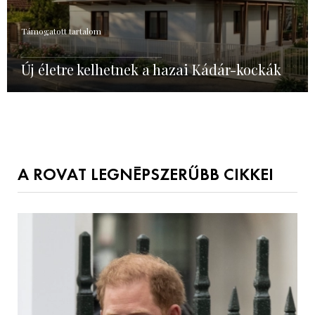
Támogatott tartalom
Új életre kelhetnek a hazai Kádár-kockák
A ROVAT LEGNÉPSZERŰBB CIKKEI