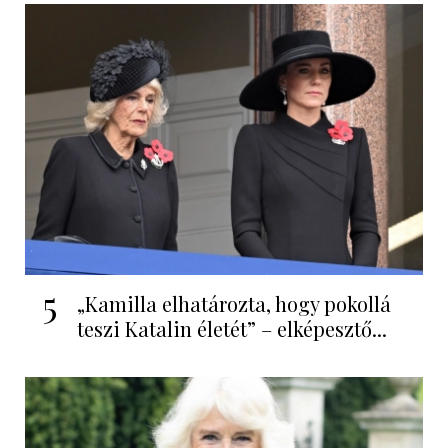
5
„Kamilla elhatározta, hogy pokollá
teszi Katalin életét” – elképesztő...