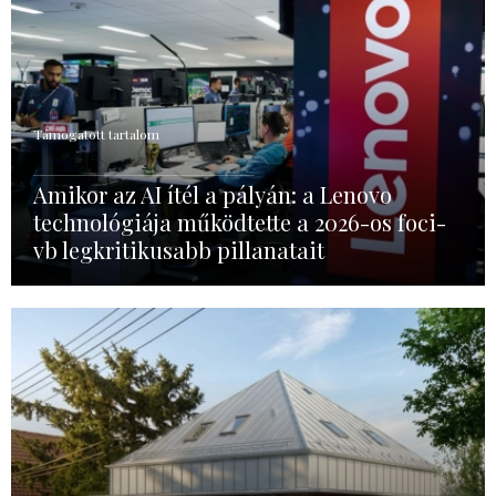
Támogatott tartalom
Amikor az AI ítél a pályán: a Lenovo
technológiája működtette a 2026-os foci-
vb legkritikusabb pillanatait