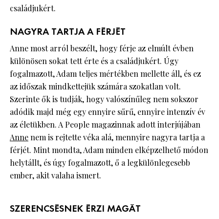
családjukért.
NAGYRA TARTJA A FÉRJÉT
Anne most arról beszélt, hogy férje az elmúlt évben
különösen sokat tett érte és a családjukért. Úgy
fogalmazott, Adam teljes mértékben mellette áll, és ez
az időszak mindkettejük számára szokatlan volt.
Szerinte ők is tudják, hogy valószínűleg nem sokszor
adódik majd még egy ennyire sűrű, ennyire intenzív év
az életükben. A People magazinnak adott interjújában
Anne
nem is rejtette véka alá, mennyire nagyra tartja a
férjét. Mint mondta, Adam minden elképzelhető módon
helytállt, és úgy fogalmazott, ő a legkülönlegesebb
ember, akit valaha ismert.
SZERENCSÉSNEK ÉRZI MAGÁT