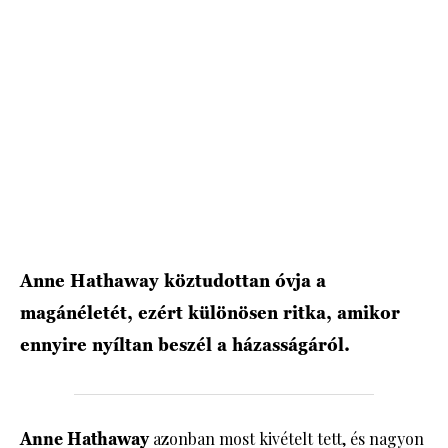
HÍRLEVÉL
Anne Hathaway köztudottan óvja a
magánéletét, ezért különösen ritka, amikor
ennyire nyíltan beszél a házasságáról.
Anne Hathaway
azonban most kivételt tett, és nagyon