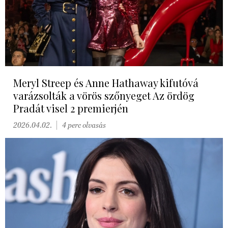
Meryl Streep és Anne Hathaway kifutóvá
varázsolták a vörös szőnyeget Az ördög
Pradát visel 2 premierjén
2026.04.02.
4 perc olvasás