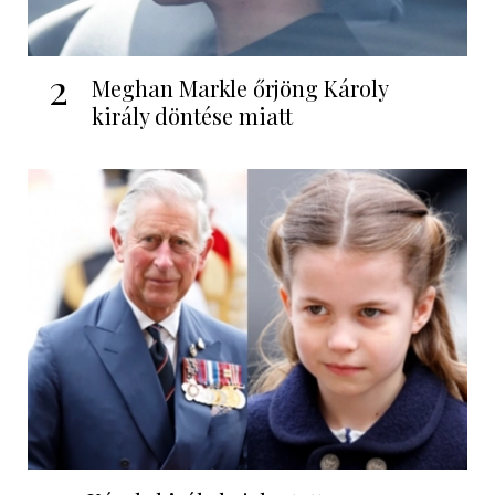
2
Meghan Markle őrjöng Károly
király döntése miatt