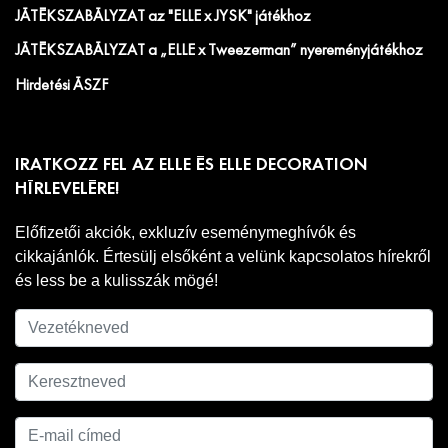
JÁTÉKSZABÁLYZAT az "ELLE x JYSK" játékhoz
JÁTÉKSZABÁLYZAT a „ELLE x Tweezerman” nyereményjátékhoz
Hirdetési ÁSZF
IRATKOZZ FEL AZ ELLE ÉS ELLE DECORATION
HÍRLEVELÉRE!
Előfizetői akciók, exkluzív eseménymeghívók és
cikkajánlók. Értesülj elsőként a velünk kapcsolatos hírekről
és less be a kulisszák mögé!