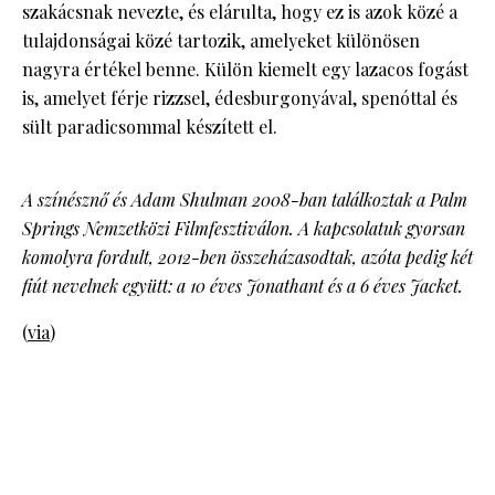
szakácsnak nevezte, és elárulta, hogy ez is azok közé a
tulajdonságai közé tartozik, amelyeket különösen
nagyra értékel benne. Külön kiemelt egy lazacos fogást
is, amelyet férje rizzsel, édesburgonyával, spenóttal és
sült paradicsommal készített el.
A színésznő és Adam Shulman 2008-ban találkoztak a Palm
Springs Nemzetközi Filmfesztiválon. A kapcsolatuk gyorsan
komolyra fordult, 2012-ben összeházasodtak, azóta pedig két
fiút nevelnek együtt: a 10 éves Jonathant és a 6 éves Jacket.
(
via
)