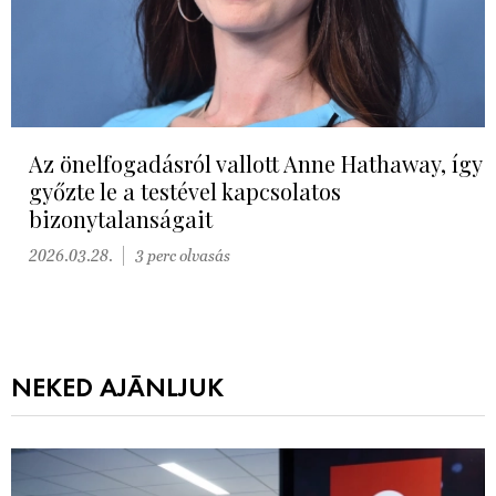
Az önelfogadásról vallott Anne Hathaway, így
győzte le a testével kapcsolatos
bizonytalanságait
2026.03.28.
3 perc olvasás
NEKED AJÁNLJUK