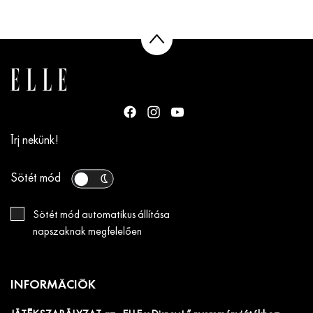
Írj nekünk!
Sötét mód
Sötét mód automatikus állítása
napszaknak megfelelően
INFORMÁCIÓK