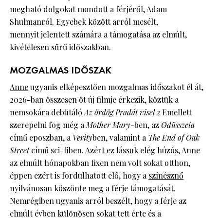
megható dolgokat mondott a férjéről, Adam
Shulmanról. Egyebek között arról mesélt,
mennyit jelentett számára a támogatása az elmúlt,
kivételesen sűrű időszakban.
MOZGALMAS IDŐSZAK
Anne
ugyanis elképesztően mozgalmas időszakot él át,
2026-ban összesen öt új filmje érkezik, köztük a
nemsokára debütáló
Az ördög Pradát visel 2
Emellett
szerepelni fog még a
Mother Mary
-ben, az
Odüsszeia
című eposzban, a
Verity
ben, valamint a
The End of Oak
Street
című sci-fiben. Azért ez lássuk elég húzós, Anne
az elmúlt hónapokban fixen nem volt sokat otthon,
éppen ezért is fordulhatott elő, hogy a
színésznő
nyilvánosan köszönte meg a férje támogatását.
Nemrégiben ugyanis arról beszélt, hogy a férje az
elmúlt évben különösen sokat tett érte és a