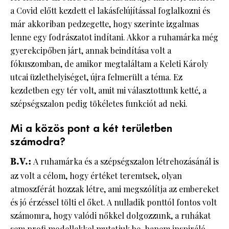
a Covid előtt kezdett el lakásfelújítással foglalkozni és
már akkoriban pedzegette, hogy szerinte izgalmas
lenne egy fodrászatot indítani. Akkor a ruhamárka még
gyerekcipőben járt, annak beindítása volt a
fókuszomban, de amikor megtaláltam a Keleti Károly
utcai üzlethelyiséget, újra felmerült a téma. Ez
kezdetben egy tér volt, amit mi választottunk ketté, a
szépségszalon pedig tökéletes funkciót ad neki.
Mi a közös pont a két területben
számodra?
B.V.:
A ruhamárka és a szépségszalon létrehozásánál is
az volt a célom, hogy értéket teremtsek, olyan
atmoszférát hozzak létre, ami megszólítja az embereket
és jó érzéssel tölti el őket. A nulladik ponttól fontos volt
számomra, hogy valódi nőkkel dolgozzunk, a ruhákat
sem profi modellekkel mutatjuk be, hanem inspiráló,