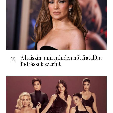
2
A hajszín, ami minden nőt fiatalít a
fodrászok szerint