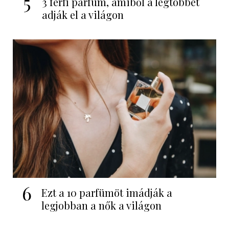
5
3 férfi parfüm, amiből a legtöbbet
adják el a világon
6
Ezt a 10 parfümöt imádják a
legjobban a nők a világon