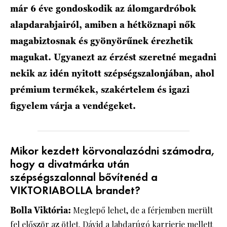
már 6 éve gondoskodik az álomgardróbok
alapdarabjairól, amiben a hétköznapi nők
magabiztosnak és gyönyörűnek érezhetik
magukat. Ugyanezt az érzést szeretné megadni
nekik az idén nyitott szépségszalonjában, ahol
prémium termékek, szakértelem és igazi
figyelem várja a vendégeket.
Mikor kezdett körvonalazódni számodra,
hogy a divatmárka után
szépségszalonnal bővítenéd a
VIKTORIABOLLA brandet?
Bolla Viktória:
Meglepő lehet, de a férjemben merült
fel először az ötlet. Dávid a labdarúgó karrierje mellett