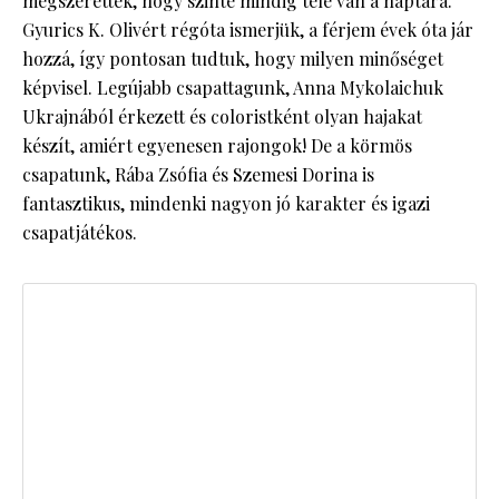
megszerették, hogy szinte mindig tele van a naptára.
Gyurics K. Olivért régóta ismerjük, a férjem évek óta jár
hozzá, így pontosan tudtuk, hogy milyen minőséget
képvisel. Legújabb csapattagunk, Anna Mykolaichuk
Ukrajnából érkezett és coloristként olyan hajakat
készít, amiért egyenesen rajongok! De a körmös
csapatunk, Rába Zsófia és Szemesi Dorina is
fantasztikus, mindenki nagyon jó karakter és igazi
csapatjátékos.