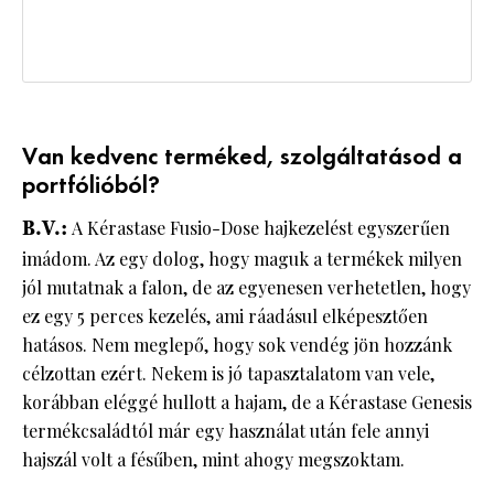
Van kedvenc terméked, szolgáltatásod a
portfólióból?
B.V.:
A Kérastase Fusio-Dose hajkezelést egyszerűen
imádom. Az egy dolog, hogy maguk a termékek milyen
jól mutatnak a falon, de az egyenesen verhetetlen, hogy
ez egy 5 perces kezelés, ami ráadásul elképesztően
hatásos. Nem meglepő, hogy sok vendég jön hozzánk
célzottan ezért. Nekem is jó tapasztalatom van vele,
korábban eléggé hullott a hajam, de a Kérastase Genesis
termékcsaládtól már egy használat után fele annyi
hajszál volt a fésűben, mint ahogy megszoktam.