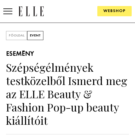
WEBSHOP
DIVAT
FŐOLDAL
EVENT
ELLE DIGITAL
ESEMÉNY
GOURMET AWARDS
Szépségélmények
SZÉPSÉG
testközelből Ismerd meg
KULTÚRA
az ELLE Beauty &
PSZICHÉ
Fashion Pop-up beauty
kiállítóit
ÉLETMÓD
PÁRKAPCSOLAT