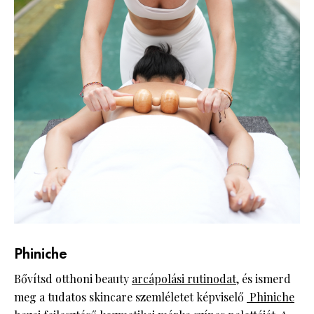
Phiniche
Bővítsd otthoni beauty
arcápolási rutinodat,
és ismerd
meg a tudatos skincare szemléletet képviselő
Phiniche