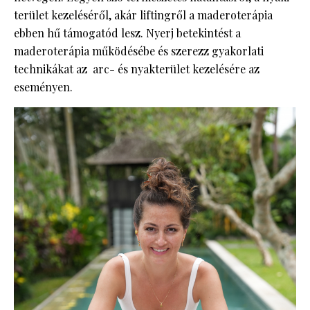
terület kezeléséről, akár liftingről a maderoterápia
ebben hű támogatód lesz. Nyerj betekintést a
maderoterápia működésébe és szerezz gyakorlati
technikákat az arc- és nyakterület kezelésére az
eseményen.