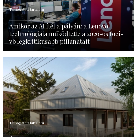
Támogatott tartalom
Amikor az AI ítél a pályán: a Lenovo
technológiája működtette a 2026-os foci-
vb legkritikusabb pillanatait
Támogatott tartalom