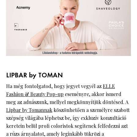
LIPBAR by TOMAN
Ha még fontolgatod, hogy jegyet vegyél az
ELLE
Fashion & Beauty Pop-up
eseményre, akkor ismerd
meg az aduászunk, mellyel megkönnyítjük döntésed. A
Lipbar by Tomannak
köszönhetően a személyre szabott
szépség világába léphetsz be, így exkluzív konzultáció
keretein belül profi coloristok segítenek felfedezni azt
a rúzs árnyalatot, amely leginkább tükrözi a