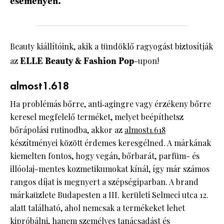
eseményen.
Beauty kiállítóink, akik a tündöklő ragyogást biztosítják
az
ELLE Beauty & Fashion Pop
-upon!
almost1.618
Ha problémás bőrre, anti‑agingre vagy érzékeny bőrre
keresel megfelelő terméket, melyet beépíthetsz
bőrápolási rutinodba, akkor az
almost1.618
készítményei között érdemes keresgélned. A márkának
kiemelten fontos, hogy vegán, bőrbarát, parfüm- és
illóolaj-mentes kozmetikumokat kínál, így már számos
rangos díjat is megnyert a szépségiparban. A brand
márkaüzlete Budapesten a III. kerületi Selmeci utca 12.
alatt található, ahol nemcsak a termékeket lehet
kipróbálni, hanem személyes tanácsadást és