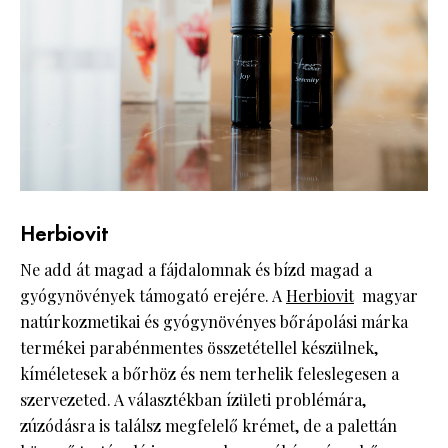
Herbiovit
Ne add át magad a fájdalomnak és bízd magad a
gyógynövények támogató erejére. A
Herbiovit
magyar
natúrkozmetikai és gyógynövényes bőrápolási márka
termékei parabénmentes összetétellel készülnek,
kíméletesek a bőrhöz és nem terhelik feleslegesen a
szervezeted. A választékban ízületi problémára,
zúzódásra is találsz megfelelő krémet, de a palettán