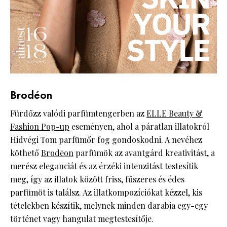
Brodéon
Fürdőzz valódi parfümtengerben az
ELLE Beauty &
Fashion Pop-up
eseményen, ahol a páratlan illatokról
Hidvégi Tom parfümőr fog gondoskodni. A nevéhez
köthető
Brodēon
parfümök az avantgárd kreativitást, a
merész eleganciát és az érzéki intenzitást testesítik
meg, így az illatok között friss, fűszeres és édes
parfümöt is találsz. Az illatkompozíciókat kézzel, kis
tételekben készítik, melynek minden darabja egy-egy
történet vagy hangulat megtestesítője.