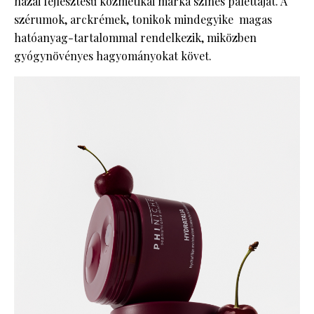
hazai fejlesztésű kozmetikai márka színes palettáját. A
szérumok, arckrémek, tonikok mindegyike magas
hatóanyag-tartalommal rendelkezik, miközben
gyógynövényes hagyományokat követ.