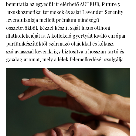
bemutatja az egyedül itt elérhető AUTEUR, Future 5
luxuskozmetikai termékek és saját Lavender Serenity
levendulaolaja mellett prémium minőségű
összetevőkből, kézzel készüt saját luxus otthoni
illatkollekcióját is. A kollekció gyertyáit kiváló európai
parfümkészítőktől származó olajokkal és kókusz
szójaviasszal keverik, így biztosítva a hosszan tartó és
gazdag aromát, mely a lélek felemelkedését szolgálja.