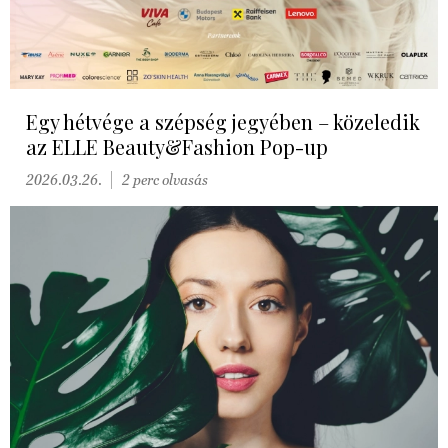
Egy hétvége a szépség jegyében – közeledik
az ELLE Beauty&Fashion Pop-up
2026.03.26.
2 perc olvasás