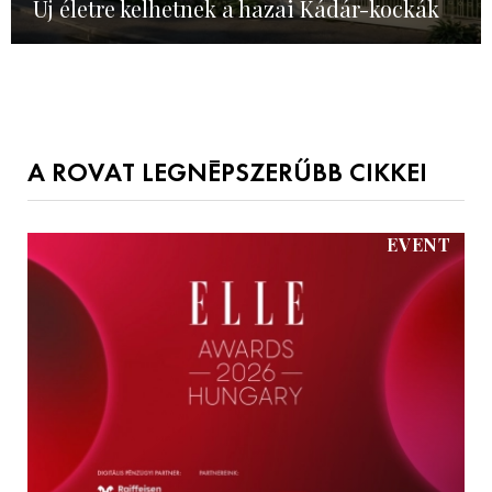
Új életre kelhetnek a hazai Kádár-kockák
A ROVAT LEGNÉPSZERŰBB CIKKEI
EVENT