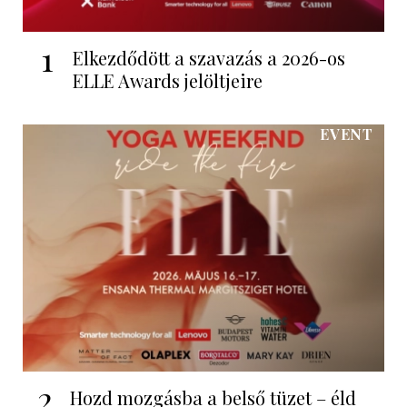
1
Elkezdődött a szavazás a 2026-os
ELLE Awards jelöltjeire
EVENT
2
Hozd mozgásba a belső tüzet – éld