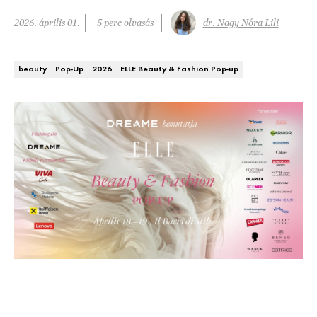
DECOR
2026. április 01.
5 perc olvasás
dr. Nagy Nóra Lili
Hírek
HOROSZKÓP
beauty
Pop-Up
2026
ELLE Beauty & Fashion Pop-up
Trendek
SZTÁRHÍREK
Szobák
BUSINESS
Ötletek
ANYA
Szép terek
AWARDS
BEAUTY AWARDS
EVENT
WEBSHOP