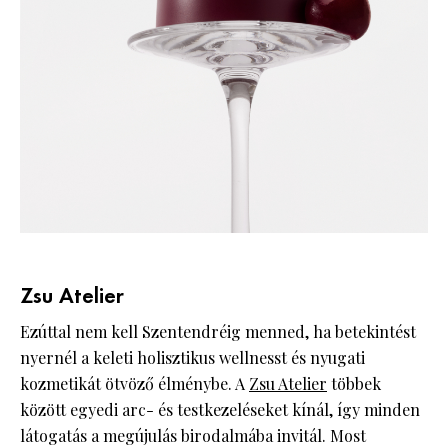
Zsu Atelier
Ezúttal nem kell Szentendréig menned, ha betekintést
nyernél a keleti holisztikus wellnesst és nyugati
kozmetikát ötvöző élménybe. A
Zsu Atelier
többek
között egyedi arc- és testkezeléseket kínál, így minden
látogatás a megújulás birodalmába invitál. Most