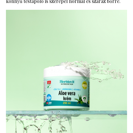
könnyű testápoló is szerepel normál és száraz bőrre.