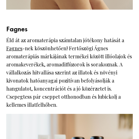
Fagnes
Éld át az aromaterápia számtalan jótékony hatását a
Fagnes
-nek köszönhetően! Fertőszögi Ágnes
aromaterápiás márkájának termékei között illóolajok és
aromakeverékek, aromadiffúzorok is sorakoznak. A
vállalkozás hitvallása szerint az illatok és növényi
kivonatok hatóanyagai pozitívan befolyásolják a
hangulatot, koncentrációt és a jó közérzetet is.
Csepegtess pár cseppet otthonodban és lubickolj a
kellemes illatfelhőben.