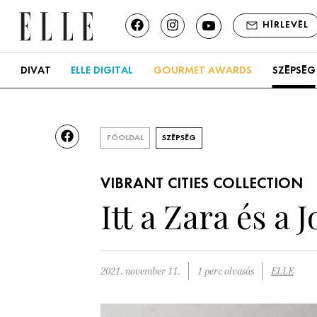
HÍRLEVÉL
DIVAT
ELLE DIGITAL
GOURMET AWARDS
SZÉPSÉG
FŐOLDAL
SZÉPSÉG
VIBRANT CITIES COLLECTION
Itt a Zara és a
2021. november 11.
1 perc olvasás
ELLE