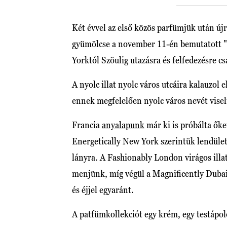
Két évvel az első közös parfümjük után új
gyümölcse a november 11-én bemutatott "V
Yorktól Szöulig utazásra és felfedezésre c
A nyolc illat nyolc város utcáira kalauzol 
ennek megfelelően nyolc város nevét vise
Francia
anyalapunk
már ki is próbálta őke
Energetically New York szerintük lendület
lányra. A Fashionably London virágos illata
menjünk, míg végül a Magnificently Dubai 
és éjjel egyaránt.
A patfümkollekciót egy krém, egy testápoló