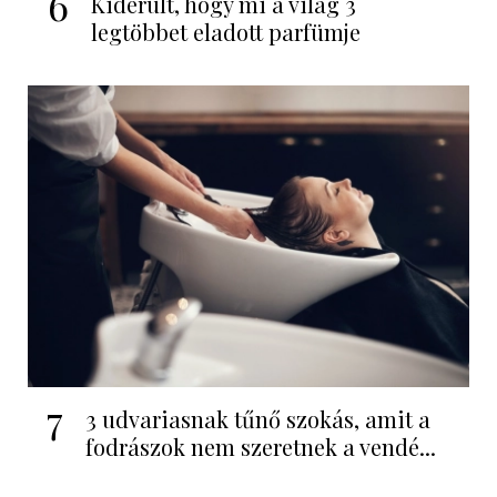
6
Kiderült, hogy mi a világ 3
legtöbbet eladott parfümje
7
3 udvariasnak tűnő szokás, amit a
fodrászok nem szeretnek a vendé...