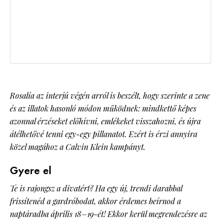
Rosalía az interjú végén arról is beszélt, hogy szerinte a zene
és az illatok hasonló módon működnek: mindkettő képes
azonnal érzéseket előhívni, emlékeket visszahozni, és újra
átélhetővé tenni egy-egy pillanatot. Ezért is érzi annyira
közel magához a Calvin Klein kampányt.
Gyere el
Te is rajongsz a divatért? Ha egy új, trendi darabbal
frissítenéd a gardróbodat, akkor érdemes beírnod a
naptáradba április 18–19-ét! Ekkor kerül megrendezésre az