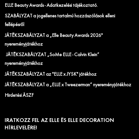
ELLE Beauty Awards - Adatkezelési tájékoztató.
SZABÁLYZAT a jogellenes tartalmú hozzászólások elleni
fellépésről
JÁTÉKSZABÁLYZAT a „Elle Beauty Awards 2026"
nyereményjátékhoz
JÁTÉKSZABÁLYZAT „SoMe ELLE - Calvin Klein”
nyereményjátékhoz
JÁTÉKSZABÁLYZAT az "ELLE x JYSK" játékhoz
JÁTÉKSZABÁLYZAT a „ELLE x Tweezerman” nyereményjátékhoz
Hirdetési ÁSZF
IRATKOZZ FEL AZ ELLE ÉS ELLE DECORATION
HÍRLEVELÉRE!