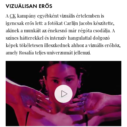
VIZUÁLISAN ERŐS
A
CK
kampány egyébként vizuális értelemben is
igencsak erős lett: a fotókat Carlijn Jacobs készítette,
akinek a munkáit az énekesnő már régóta csodálja. A
színes hátterekkel és intenzív hangulattal dolgozó
képek tökéletesen illeszkednek ahhoz a vizuális erőhöz,
amely Rosalía teljes univerzumát jellemzi.