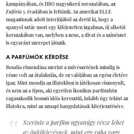
kampányában, és HBO nagysikerű sorozatában, az
Eufória
3. évadában is feltűnik. Az amerikai ELLE
magazinnak adott interjújából az derül ki, hogy a
spanyol sztár most egy kifejezetten izgalmas, új alkotói
korszakában van, melyben a zene, a divat és a színészet
is egyaránt szerepet játszik.
A PARFÜMÖK KÉRDÉSE
Rosalía elmondása szerint a művészetének mindig is
része volt az átalakulás, de ez valójában az egész életére
igaz. Mint mondja az illatokhoz is játékosan viszonyult,
és nem az a típus, aki egyetlen ikonikus parfümhöz
ragaszkodik hosszú időn keresztül, inkább úgy tekint az
illatokra, mint az aznapi hangulatának kiterjesztésére.
Szerinte a parfüm ugyanúgy része lehet
az önkifejezésnek, mint egy ruha vagy