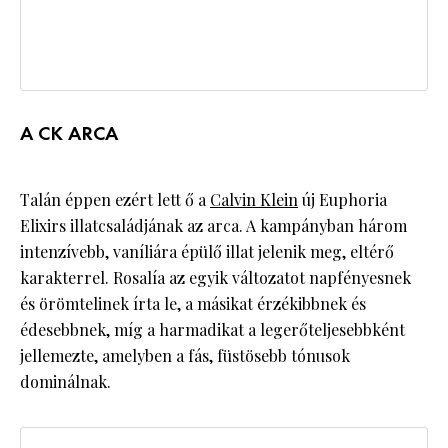
A CK ARCA
Talán éppen ezért lett ő a
Calvin Klein
új Euphoria
Elixirs illatcsaládjának az arca. A kampányban három
intenzívebb, vaníliára épülő illat jelenik meg, eltérő
karakterrel. Rosalía az egyik változatot napfényesnek
és örömtelinek írta le, a másikat érzékibbnek és
édesebbnek, míg a harmadikat a legerőteljesebbként
jellemezte, amelyben a fás, füstösebb tónusok
dominálnak.