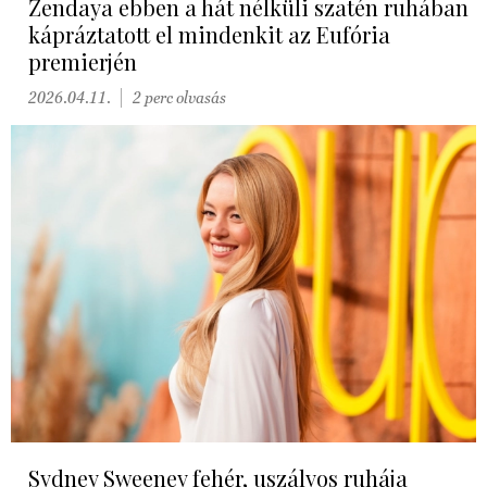
Zendaya ebben a hát nélküli szatén ruhában
kápráztatott el mindenkit az Eufória
premierjén
2026.04.11.
2 perc olvasás
Sydney Sweeney fehér, uszályos ruhája