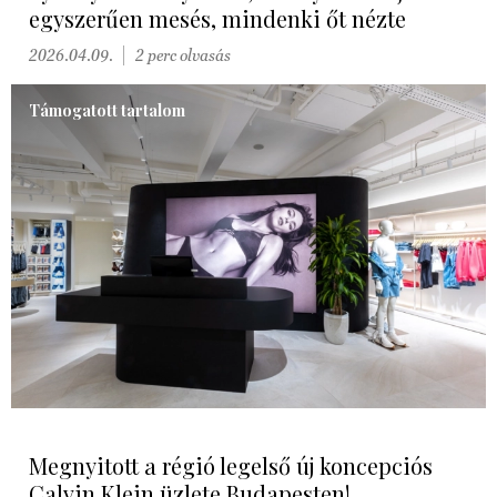
egyszerűen mesés, mindenki őt nézte
2026.04.09.
2 perc olvasás
Támogatott tartalom
Megnyitott a régió legelső új koncepciós
Calvin Klein üzlete Budapesten!