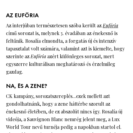
AZ EUFÓRIA
Az interjúban természetesen szóba került az
Eufória
című sorozat is, melynek 3. évadában az énekesnő is
feltűnik. Rosalía elmondta, a forgatás új és intenzív
tapasztalat volt számára, valamint azt is kiemelte, hogy
szerinte az
Eufória
azért különleges sorozat, mert
egyszerre kulturálisan meghatározó és érzelmileg
gazdag.
NA, ÉS A ZENE?
CK kampány, sorozatszereplés...ezek mellett azt
gondolhatnánk, hogy a zene háttérbe szorult az
énekesnő életében, de ez abszolút nincs így. Rosalía új
videója, a Sauvignon Blanc nemrég jelent meg, a Lux
World Tour nevű turnéja pedig a napokban startol el.