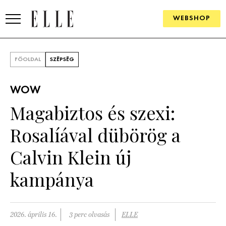
WEBSHOP
DIVAT
FŐOLDAL
SZÉPSÉG
ELLE DIGITAL
WOW
GOURMET AWARDS
Magabiztos és szexi:
SZÉPSÉG
Rosalíával dübörög a
KULTÚRA
Calvin Klein új
PSZICHÉ
kampánya
ÉLETMÓD
2026. április 16.
3 perc olvasás
ELLE
PÁRKAPCSOLAT