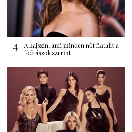
4
A hajszín, ami minden nőt fiatalít a
fodrászok szerint