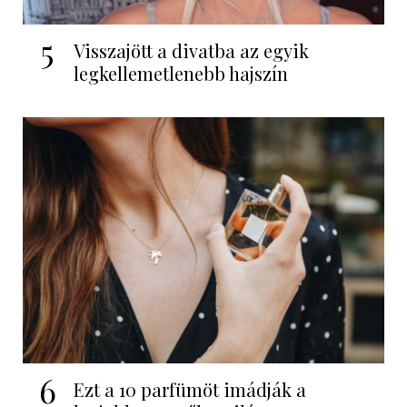
5
Visszajött a divatba az egyik
legkellemetlenebb hajszín
6
Ezt a 10 parfümöt imádják a