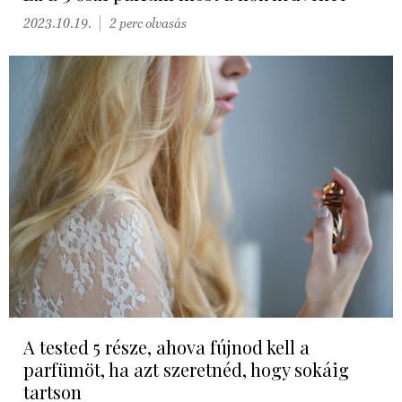
2023.10.19.
2 perc olvasás
A tested 5 része, ahova fújnod kell a
parfümöt, ha azt szeretnéd, hogy sokáig
tartson