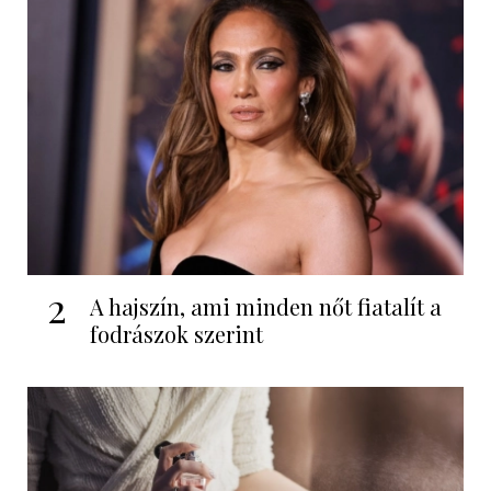
2
A hajszín, ami minden nőt fiatalít a
fodrászok szerint