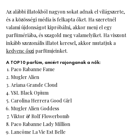
Az alábbi illatokból nagyon sokat adnak el világszerte,
és a közösségi média is felkapta őket. Ha szeretnél
valami újdonságot kipróbálni, akkor menj el egy
parfümériába, és szagold meg valamelyiket. Ha viszont
inkább szezonális illatot keresel, akkor mutatjuk a
kedvenc őszi
parfümjeinket.
A TOP10 parfüm, amiért rajonganak a nők:
Paco Rabanne Fame
Mugler Alien
Ariana Grande Cloud
YSL Black Opium
Carolina Herrera Good Girl
Mugler Alien Goddess
Viktor & Rolf Flowerbomb
Paco Rabanne Lady Million
Lancôme La Vie Est Belle