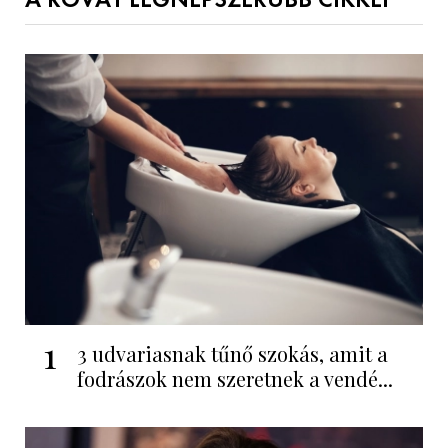
A ROVAT LEGNÉPSZERŰBB CIKKEI
1
3 udvariasnak tűnő szokás, amit a
fodrászok nem szeretnek a vendé...