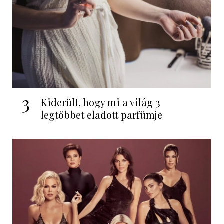
3
Kiderült, hogy mi a világ 3
legtöbbet eladott parfümje