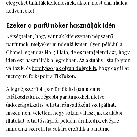
elegyeket találták kellemesnek, akkor most eláruljuk a
kedvenceket!
Ezeket a parfümöket használják idén
Kétségtelen, hogy vannak kifejezetten népszerű
parfümök, melyeket mindenki ismer. Ilyen például a
Chanel legendás No. 5 illata, de ez nem jelenti azt, hogy
idén ezt használták a legtöbben. Az aktuális lista folyton
változik, és
befolyásolják olyan dolgok is
, hogy egy illat
mennyire felkapott a TikTokon.
A legnépszerűbb parfümök listáján idén is
találkozhatunk régebbi parfümökkel, illetve
újdonságokkal is. A lista irányadóként szolgálhat,
hiszen
nem véletlen
, hogy sokan választják az alábbi
illatokat. A tartósságról például árulkodik, elvégre
mindenki szereti, ha sokáig érződik a parfüme.