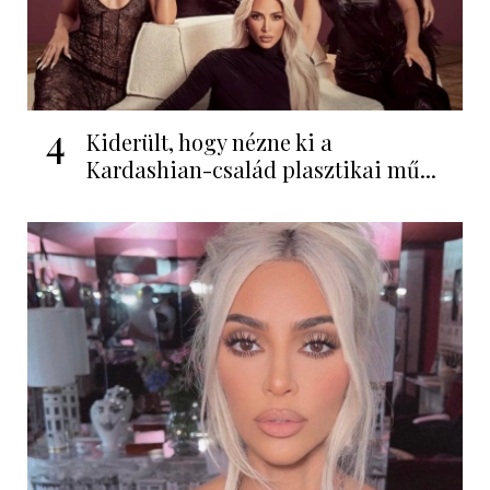
4
Kiderült, hogy nézne ki a
Kardashian-család plasztikai mű...