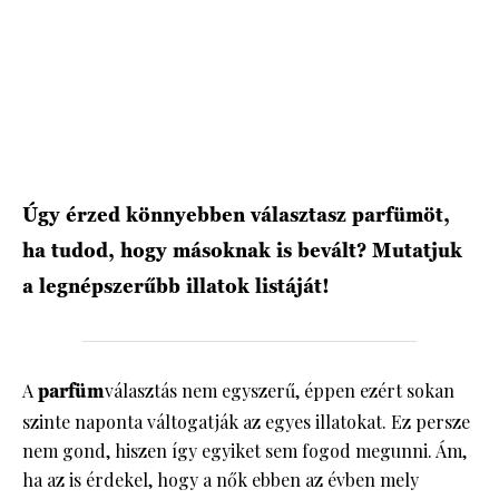
HÍRLEVÉL
Úgy érzed könnyebben választasz parfümöt,
ha tudod, hogy másoknak is bevált? Mutatjuk
a legnépszerűbb illatok listáját!
A
parfüm
választás nem egyszerű, éppen ezért sokan
szinte naponta váltogatják az egyes illatokat. Ez persze
nem gond, hiszen így egyiket sem fogod megunni. Ám,
ha az is érdekel, hogy a nők ebben az évben mely