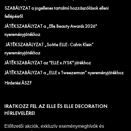
SZABÁLYZAT a jogellenes tartalmú hozzászólások elleni
fellépésről
JÁTÉKSZABÁLYZAT a „Elle Beauty Awards 2026"
nyereményjátékhoz
JÁTÉKSZABÁLYZAT „SoMe ELLE - Calvin Klein”
nyereményjátékhoz
JÁTÉKSZABÁLYZAT az "ELLE x JYSK" játékhoz
JÁTÉKSZABÁLYZAT a „ELLE x Tweezerman” nyereményjátékhoz
Hirdetési ÁSZF
IRATKOZZ FEL AZ ELLE ÉS ELLE DECORATION
HÍRLEVELÉRE!
Előfizetői akciók, exkluzív eseménymeghívók és