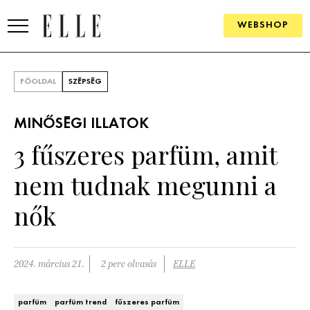
WEBSHOP
DIVAT
FŐOLDAL
SZÉPSÉG
ELLE DIGITAL
MINŐSÉGI ILLATOK
GOURMET AWARDS
3 fűszeres parfüm, amit
SZÉPSÉG
nem tudnak megunni a
KULTÚRA
nők
PSZICHÉ
2024. március 21.
2 perc olvasás
ELLE
ÉLETMÓD
PÁRKAPCSOLAT
parfüm
parfüm trend
fűszeres parfüm