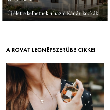
Új életre kelhetnek a hazai Kádár-kockák
A ROVAT LEGNÉPSZERŰBB CIKKEI