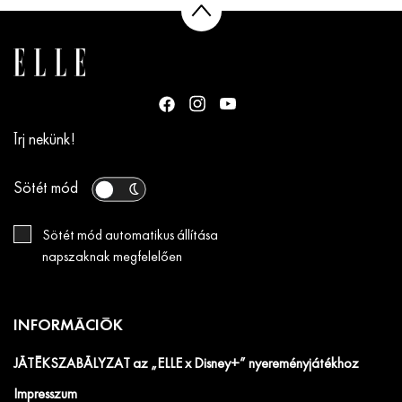
Írj nekünk!
Sötét mód
Sötét mód automatikus állítása
napszaknak megfelelően
INFORMÁCIÓK
JÁTÉKSZABÁLYZAT az „ELLE x Disney+” nyereményjátékhoz
Impresszum