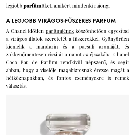
legjobb
parfüm
öket, amikért mindenki rajong.
A LEGJOBB VIRÁGOS-FŰSZERES PARFÜM
A Chanel időtlen
parfümjének
köszönhetően egyesítsd
a virágos illatok szeretetét a fűszerekkel. Gyönyörűen
kiemelik a mandarin és a pacsuli aromáját, és
zökkenőmentesen viszi át a napot az éjszakába. Chanel
Coco Eau de Parfum rendkívül népszerű, és segít
abban, hogy a viselője magabiztosnak érezze magát a
hétköznapokban, és fontos eseményekre is remek
választás.