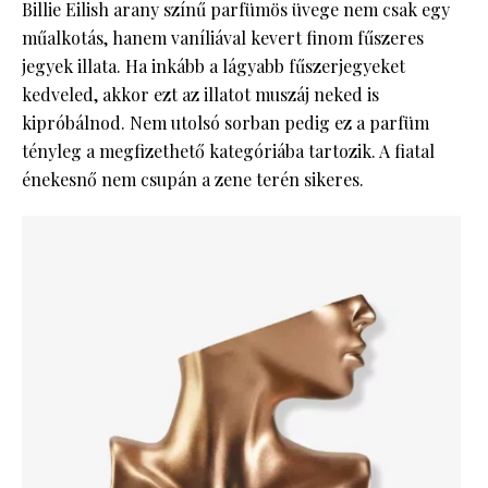
Billie Eilish arany színű parfümös üvege nem csak egy
műalkotás, hanem vaníliával kevert finom fűszeres
jegyek illata. Ha inkább a lágyabb fűszerjegyeket
kedveled, akkor ezt az illatot muszáj neked is
kipróbálnod. Nem utolsó sorban pedig ez a parfüm
tényleg a megfizethető kategóriába tartozik. A fiatal
énekesnő nem csupán a zene terén sikeres.