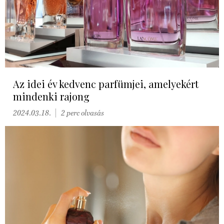
Az idei év kedvenc parfümjei, amelyekért
mindenki rajong
2024.03.18.
2 perc olvasás