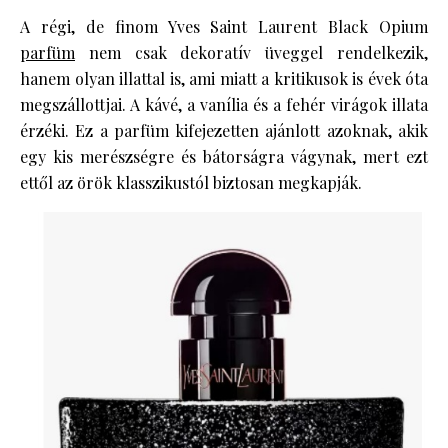
A régi, de finom Yves Saint Laurent Black Opium
parfüm
nem csak dekoratív üveggel rendelkezik,
hanem olyan illattal is, ami miatt a kritikusok is évek óta
megszállottjai. A kávé, a vanília és a fehér virágok illata
érzéki. Ez a parfüm kifejezetten ajánlott azoknak, akik
egy kis merészségre és bátorságra vágynak, mert ezt
ettől az örök klasszikustól biztosan megkapják.