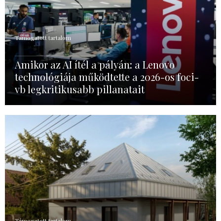
Támogatott tartalom
Amikor az AI ítél a pályán: a Lenovo
technológiája működtette a 2026-os foci-
vb legkritikusabb pillanatait
Támogatott tartalom