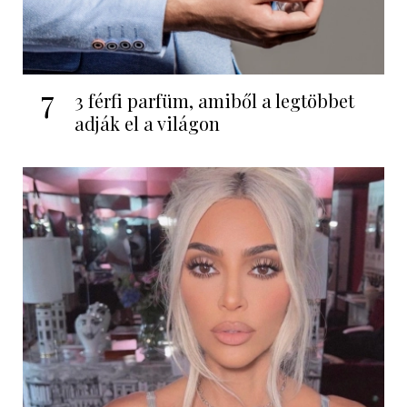
7
3 férfi parfüm, amiből a legtöbbet
adják el a világon