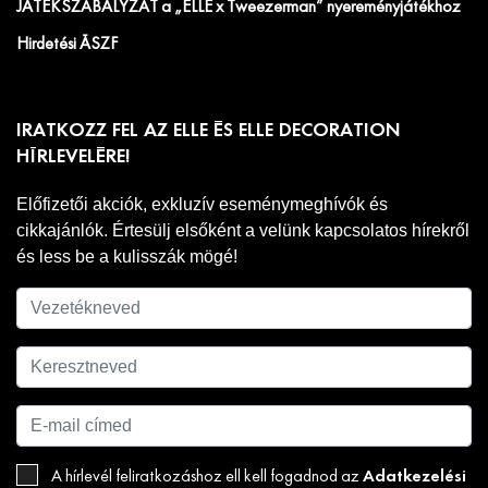
JÁTÉKSZABÁLYZAT a „ELLE x Tweezerman” nyereményjátékhoz
Hirdetési ÁSZF
IRATKOZZ FEL AZ ELLE ÉS ELLE DECORATION
HÍRLEVELÉRE!
Előfizetői akciók, exkluzív eseménymeghívók és
cikkajánlók. Értesülj elsőként a velünk kapcsolatos hírekről
és less be a kulisszák mögé!
Adatkezelési
A hírlevél feliratkozáshoz ell kell fogadnod az