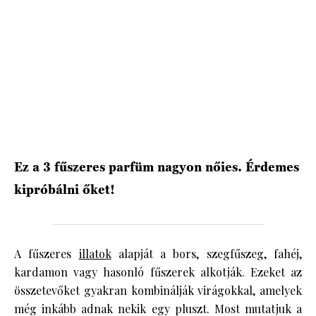
HÍRLEVÉL
Ez a 3 fűszeres parfüm nagyon nőies. Érdemes
kipróbálni őket!
A fűszeres
illatok
alapját a bors, szegfűszeg, fahéj,
kardamon vagy hasonló fűszerek alkotják. Ezeket az
összetevőket gyakran kombinálják virágokkal, amelyek
még inkább adnak nekik egy pluszt. Most mutatjuk a