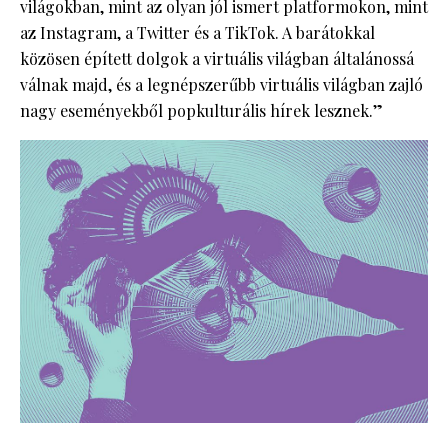
világokban, mint az olyan jól ismert platformokon, mint
az Instagram, a Twitter és a TikTok. A barátokkal
közösen épített dolgok a virtuális világban általánossá
válnak majd, és a legnépszerűbb virtuális világban zajló
nagy eseményekből popkulturális hírek lesznek.”