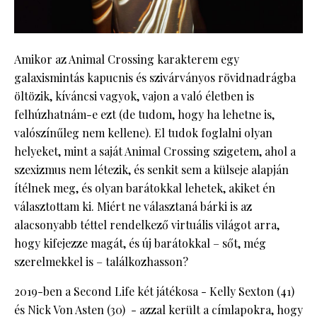
Amikor az Animal Crossing karakterem egy
galaxismintás kapucnis és szivárványos rövidnadrágba
öltözik, kíváncsi vagyok, vajon a való életben is
felhúzhatnám-e ezt (de tudom, hogy ha lehetne is,
valószínűleg nem kellene). El tudok foglalni olyan
helyeket, mint a saját Animal Crossing szigetem, ahol a
szexizmus nem létezik, és senkit sem a külseje alapján
ítélnek meg, és olyan barátokkal lehetek, akiket én
választottam ki. Miért ne választaná bárki is az
alacsonyabb téttel rendelkező virtuális világot arra,
hogy kifejezze magát, és új barátokkal – sőt, még
szerelmekkel is – találkozhasson?
2019-ben a Second Life két játékosa - Kelly Sexton (41)
és Nick Von Asten (30) - azzal került a címlapokra, hogy