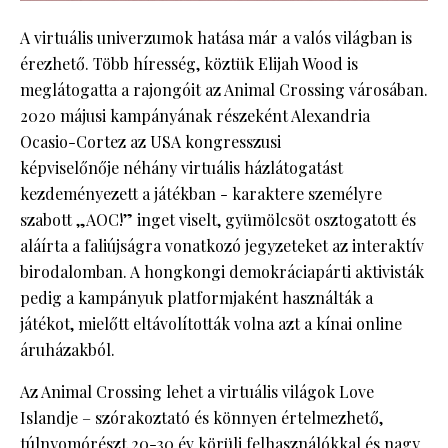
A virtuális univerzumok hatása már a valós világban is
érezhető. Több híresség, köztük Elijah Wood is
meglátogatta a rajongóit az Animal Crossing városában.
2020 májusi kampányának részeként Alexandria
Ocasio-Cortez az USA kongresszusi
képviselőnője néhány virtuális házlátogatást
kezdeményezett a játékban - karaktere személyre
szabott „AOC!” inget viselt, gyümölcsöt osztogatott és
aláírta a faliújságra vonatkozó jegyzeteket az interaktív
birodalomban. A hongkongi demokráciapárti aktivisták
pedig a kampányuk platformjaként használták a
játékot, mielőtt eltávolították volna azt a kínai online
áruházakból.
Az Animal Crossing lehet a virtuális világok Love
Islandje – szórakoztató és könnyen értelmezhető,
túlnyomórészt 20-30 év körüli felhasználókkal és nagy