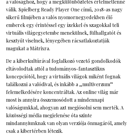
a valósághoz, hogy a megkülönböztetés értelmetlenné
válik. Spielberg Ready Player One című, 2018-as nagy
sikerű filmjében a valós nyomornegyedekben élő
emberek egy érintéssel egy ízekkel és szagokkal teli
virtuális világegyetembe menekülnek, fülhallgatót és
kesztyűt viselnek, lényegében rácsatlakoztatják
magukat a Mátrixra.
De a kiberkultúrával foglalkozó vezető gondolkodók
eltávolodtak attól a tudományos-fantasztikus
koncepciótól, hogy a virtuális világok miként fognak
találkozni a valódival, és inkább a „multiverzum”
felemelkedésére koncentráltak. Az online világ már
most is annyira összemosódott a mindennapi
valóságunkkal, ahogyan azt megjósolni sem merték. A
közösségi média megjelenése óta szinte
mindannyiunknak van olyan verziója önmagáról, amely
csak a kibertérben létezik.