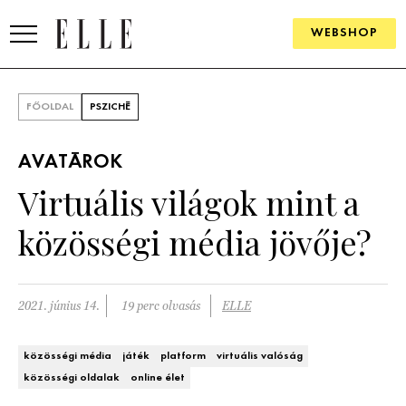
WEBSHOP
DIVAT
FŐOLDAL
PSZICHÉ
ELLE DIGITAL
AVATÁROK
GOURMET AWARDS
Virtuális világok mint a
SZÉPSÉG
közösségi média jövője?
KULTÚRA
PSZICHÉ
2021. június 14.
19 perc olvasás
ELLE
ÉLETMÓD
közösségi média
játék
platform
virtuális valóság
közösségi oldalak
online élet
PÁRKAPCSOLAT