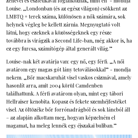
zenével és esztétikával foglalkoznak, mint én" - mondja
Louise. „Londonban (és az egész világon) csökkent az
LMBTQ + terek száma, különösen a nők számára, sok
helynek végleg be kellett zárnia. Megnyugtató volt
látni, hogy ezeknek a közösségeknek egy része
továbbra is virágzik a Second Life-ban, még akkor is, ha
ez egy furcsa, számítógép által generált világ.”
Louise-nak két avatárja van: egy nő, egy férfi. „A női
avatárom egy magas gót lány tetoválásokkal” - mondja
nekem. „Bőr macskaruhát visel vaskos csizmával, amely
hasonlít arra, amit 2004 körül Camdenben
találhattunk. A férfi avatárom olyan, mint egy tábori
Hellraiser kenobita. Kopasz és fekete szemhéjfestéket
visel. Az öltözéke bőr forrónadrágból és sok láncból áll
– az alapján alkottam meg, hogyan képzelném el
magamat, ha meleg lennék egy éjszakai buliban.”