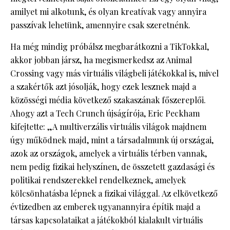
amilyet mi alkotunk, és olyan kreatívak vagy annyira
passzívak lehetünk, amennyire csak szeretnénk.
Ha még mindig próbálsz megbarátkozni a TikTokkal,
akkor jobban jársz, ha megismerkedsz az Animal
Crossing vagy más virtuális világbeli játékokkal is, mivel
a szakértők azt jósolják, hogy ezek lesznek majd a
közösségi média következő szakaszának főszereplői.
Ahogy azt a Tech Crunch újságírója, Eric Peckham
kifejtette: „A multiverzális virtuális világok majdnem
úgy működnek majd, mint a társadalmunk új országai,
azok az országok, amelyek a virtuális térben vannak,
nem pedig fizikai helyszínen, de összetett gazdasági és
politikai rendszerekkel rendelkeznek, amelyek
kölcsönhatásba lépnek a fizikai világgal. Az elkövetkező
évtizedben az emberek ugyanannyira építik majd a
társas kapcsolataikat a játékokból kialakult virtuális