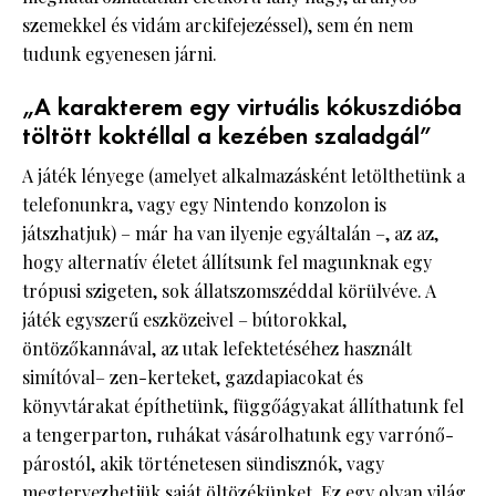
szemekkel és vidám arckifejezéssel), sem én nem
tudunk egyenesen járni.
„A karakterem egy virtuális kókuszdióba
töltött koktéllal a kezében szaladgál”
A játék lényege (amelyet alkalmazásként letölthetünk a
telefonunkra, vagy egy Nintendo konzolon is
játszhatjuk) – már ha van ilyenje egyáltalán –, az az,
hogy alternatív életet állítsunk fel magunknak egy
trópusi szigeten, sok állatszomszéddal körülvéve. A
játék egyszerű eszközeivel – bútorokkal,
öntözőkannával, az utak lefektetéséhez használt
simítóval– zen-kerteket, gazdapiacokat és
könyvtárakat építhetünk, függőágyakat állíthatunk fel
a tengerparton, ruhákat vásárolhatunk egy varrónő-
párostól, akik történetesen sündisznók, vagy
megtervezhetjük saját öltözékünket. Ez egy olyan világ,