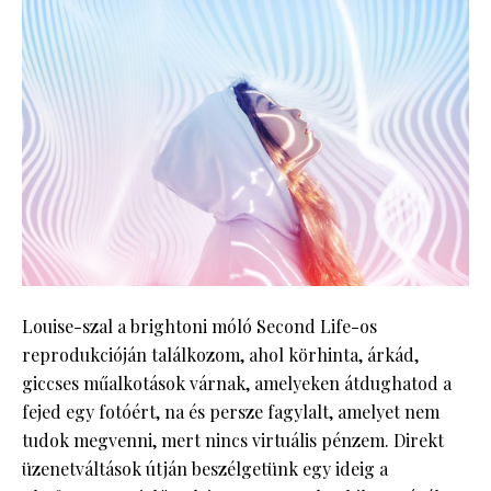
Louise-szal a brightoni móló Second Life-os
reprodukcióján találkozom, ahol körhinta, árkád,
giccses műalkotások várnak, amelyeken átdughatod a
fejed egy fotóért, na és persze fagylalt, amelyet nem
tudok megvenni, mert nincs virtuális pénzem. Direkt
üzenetváltások útján beszélgetünk egy ideig a