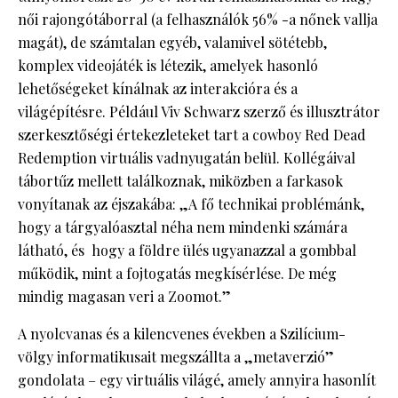
női rajongótáborral (a felhasználók 56% -a nőnek vallja
magát), de számtalan egyéb, valamivel sötétebb,
komplex videojáték is létezik, amelyek hasonló
lehetőségeket kínálnak az interakcióra és a
világépítésre. Például Viv Schwarz szerző és illusztrátor
szerkesztőségi értekezleteket tart a cowboy Red Dead
Redemption virtuális vadnyugatán belül. Kollégáival
tábortűz mellett találkoznak, miközben a farkasok
vonyítanak az éjszakába: „A fő technikai problémánk,
hogy a tárgyalóasztal néha nem mindenki számára
látható, és hogy a földre ülés ugyanazzal a gombbal
működik, mint a fojtogatás megkísérlése. De még
mindig magasan veri a Zoomot.”
A nyolcvanas és a kilencvenes években a Szilícium-
völgy informatikusait megszállta a „metaverzió”
gondolata – egy virtuális világé, amely annyira hasonlít