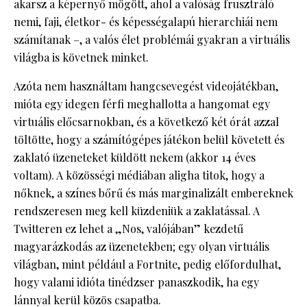
akarsz a képernyő mögött, ahol a valóság frusztráló
nemi, faji, életkor- és képességalapú hierarchiái nem
számítanak –, a valós élet problémái gyakran a virtuális
világba is követnek minket.
Azóta nem használtam hangcsevegést videojátékban,
mióta egy idegen férfi meghallotta a hangomat egy
virtuális előcsarnokban, és a következő két órát azzal
töltötte, hogy a számítógépes játékon belül követett és
zaklató üzeneteket küldött nekem (akkor 14 éves
voltam). A közösségi médiában aligha titok, hogy a
nőknek, a színes bőrű és más marginalizált embereknek
rendszeresen meg kell küzdeniük a zaklatással. A
Twitteren ez lehet a „Nos, valójában” kezdetű
magyarázkodás az üzenetekben; egy olyan virtuális
világban, mint például a Fortnite, pedig előfordulhat,
hogy valami idióta tinédzser panaszkodik, ha egy
lánnyal kerül közös csapatba.