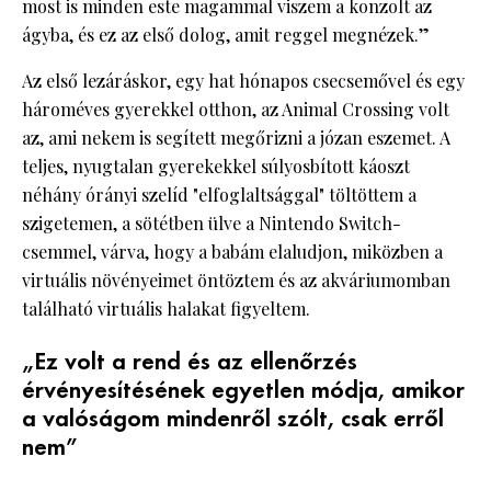
most is minden este magammal viszem a konzolt az
ágyba, és ez az első dolog, amit reggel megnézek.”
Az első lezáráskor, egy hat hónapos csecsemővel és egy
hároméves gyerekkel otthon, az Animal Crossing volt
az, ami nekem is segített megőrizni a józan eszemet. A
teljes, nyugtalan gyerekekkel súlyosbított káoszt
néhány órányi szelíd "elfoglaltsággal" töltöttem a
szigetemen, a sötétben ülve a Nintendo Switch-
csemmel, várva, hogy a babám elaludjon, miközben a
virtuális növényeimet öntöztem és az akváriumomban
található virtuális halakat figyeltem.
„Ez volt a rend és az ellenőrzés
érvényesítésének egyetlen módja, amikor
a valóságom mindenről szólt, csak erről
nem”