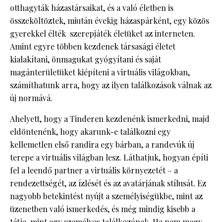
otthagyták házastársaikat, és a való életben is
összeköltöztek, miután évekig házaspárként, egy közös
gyerekkel élték szerepjáték életüket az interneten.
Amint egyre többen kezdenek társasági életet
kialakítani, önmagukat gyógyítani és saját
magánterületüket kiépíteni a virtuális világokban,
számíthatunk arra, hogy az ilyen találkozások válnak az
új normává.
Ahelyett, hogy a Tinderen kezdenénk ismerkedni, majd
eldöntenénk, hogy akarunk-e találkozni egy
kellemetlen első randira egy bárban, a randevúk új
terepe a virtuális világban lesz. Láthatjuk, hogyan építi
fel a leendő partner a virtuális környezetét – a
rendezettségét, az ízlését és az avatárjának stílusát. Ez
nagyobb betekintést nyújt a személyiségükbe, mint az
üzenetben való ismerkedés, és még mindig kisebb a
tétje, mint egy személyes találkozónak. Ha nem megy