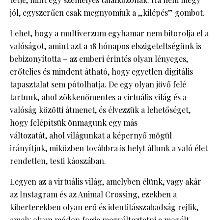
jól, egyszerűen csak megnyomjuk a „kilépés” gombot.
Lehet, hogy a multiverzum egyhamar nem bitorolja el a
valóságot, amint azt a 18 hónapos elszigeteltségünk is
bebizonyította – az emberi érintés olyan lényeges,
erőteljes és mindent átható, hogy egyetlen digitális
tapasztalat sem pótolhatja. De egy olyan jövő felé
tartunk, ahol zökkenőmentes a virtuális világ és a
valóság közötti átmenet, és élvezzük a lehetőséget,
hogy felépítsük önmagunk egy más
változatát, ahol világunkat a képernyő mögül
irányítjuk, miközben továbbra is helyt állunk a való élet
rendetlen, testi káoszában.
Legyen az a virtuális világ, amelyben élünk, vagy akár
az Instagram és az Animal Crossing, ezekben a
kiberterekben olyan erő és identitásszabadság rejlik,
amely olyan módon fogja megváltoztatni a megélt