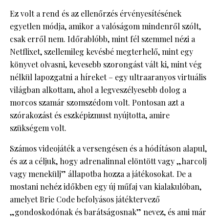
Ez volt a rend és az ellenőrzés érvényesítésének
egyetlen módja, amikor a valóságom mindenről szólt,
csak erről nem. Időrablóbb, mint fél szemmel nézi a
Netflixet, szellemileg kevésbé megterhelő, mint egy
könyvet olvasni, kevesebb szorongást vált ki, mint vég
nélkül lapozgatni a híreket – egy ultraaranyos virtuális
világban alkottam, ahol a legveszélyesebb dolog a
morcos szamár szomszédom volt. Pontosan azt a
szórakozást és eszképizmust nyújtotta, amire
szükségem volt.
Számos videojáték a versengésen és a hódításon alapul,
és az a céljuk, hogy adrenalinnal elöntött vagy „harcolj
vagy menekülj” állapotba hozza a játékosokat. De a
mostani nehéz időkben egy új műfaj van kialakulóban,
amelyet Brie Code befolyásos játéktervező
„gondoskodónak és barátságosnak” nevez, és ami már