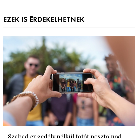
EZEK IS ÉRDEKELHETNEK
Szabad engedély nélkül fotót posztolnod