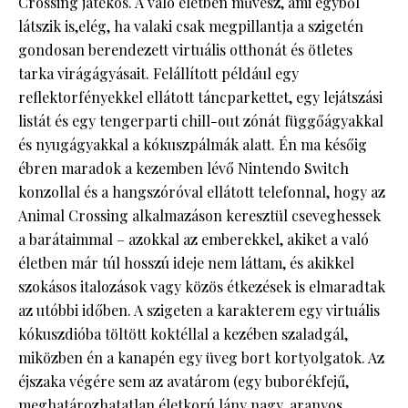
Crossing játékos. A való életben művész, ami egyből
látszik is,elég, ha valaki csak megpillantja a szigetén
gondosan berendezett virtuális otthonát és ötletes
tarka virágágyásait. Felállított például egy
reflektorfényekkel ellátott táncparkettet, egy lejátszási
listát és egy tengerparti chill-out zónát függőágyakkal
és nyugágyakkal a kókuszpálmák alatt. Én ma későig
ébren maradok a kezemben lévő Nintendo Switch
konzollal és a hangszóróval ellátott telefonnal, hogy az
Animal Crossing alkalmazáson keresztül cseveghessek
a barátaimmal – azokkal az emberekkel, akiket a való
életben már túl hosszú ideje nem láttam, és akikkel
szokásos italozások vagy közös étkezések is elmaradtak
az utóbbi időben. A szigeten a karakterem egy virtuális
kókuszdióba töltött koktéllal a kezében szaladgál,
miközben én a kanapén egy üveg bort kortyolgatok. Az
éjszaka végére sem az avatárom (egy buborékfejű,
meghatározhatatlan életkorú lány nagy, aranyos