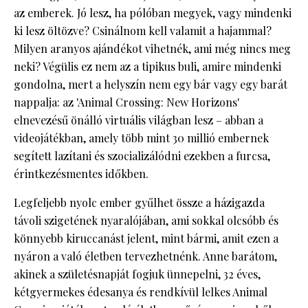
az emberek. Jó lesz, ha pólóban megyek, vagy mindenki
ki lesz öltözve? Csinálnom kell valamit a hajammal?
Milyen aranyos ajándékot vihetnék, ami még nincs meg
neki? Végülis ez nem az a tipikus buli, amire mindenki
gondolna, mert a helyszín nem egy bár vagy egy barát
nappalja: az 'Animal Crossing: New Horizons'
elnevezésű önálló virtuális világban lesz – abban a
videojátékban, amely több mint 30 millió embernek
segített lazítani és szocializálódni ezekben a furcsa,
érintkezésmentes időkben.
Legfeljebb nyolc ember gyűlhet össze a házigazda
távoli szigetének nyaralójában, ami sokkal olcsóbb és
könnyebb kiruccanást jelent, mint bármi, amit ezen a
nyáron a való életben tervezhetnénk. Anne barátom,
akinek a születésnapját fogjuk ünnepelni, 32 éves,
kétgyermekes édesanya és rendkívül lelkes Animal