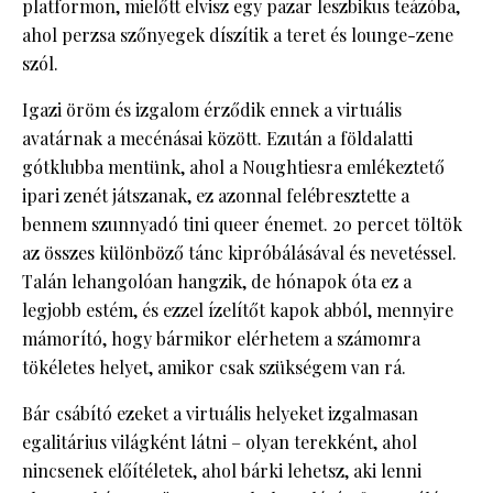
platformon, mielőtt elvisz egy pazar leszbikus teázóba,
ahol perzsa szőnyegek díszítik a teret és lounge-zene
szól.
Igazi öröm és izgalom érződik ennek a virtuális
avatárnak a mecénásai között. Ezután a földalatti
gótklubba mentünk, ahol a Noughtiesra emlékeztető
ipari zenét játszanak, ez azonnal felébresztette a
bennem szunnyadó tini queer énemet. 20 percet töltök
az összes különböző tánc kipróbálásával és nevetéssel.
Talán lehangolóan hangzik, de hónapok óta ez a
legjobb estém, és ezzel ízelítőt kapok abból, mennyire
mámorító, hogy bármikor elérhetem a számomra
tökéletes helyet, amikor csak szükségem van rá.
Bár csábító ezeket a virtuális helyeket izgalmasan
egalitárius világként látni – olyan terekként, ahol
nincsenek előítéletek, ahol bárki lehetsz, aki lenni