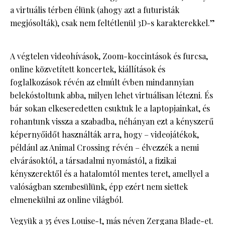
a virtuális térben élünk (ahogy azt a futuristák
megjósolták), csak nem feltétlenül 3D-s karakterekkel.”
A végtelen videohívások, Zoom-koccintások és furcsa,
online közvetített koncertek, kiállítások és
foglalkozások révén az elmúlt évben mindannyian
belekóstoltunk abba, milyen lehet virtuálisan létezni. És
bár sokan elkeseredetten csuktuk le a laptopjainkat, és
rohantunk vissza a szabadba, néhányan ezt a kényszerű
képernyőidőt használták arra, hogy – videojátékok,
például az Animal Crossing révén – élvezzék a nemi
elvárásoktól, a társadalmi nyomástól, a fizikai
kényszerektől és a hatalomtól mentes teret, amellyel a
valóságban szembesülünk, épp ezért nem siettek
elmenekülni az online világból.
Vegyük a 35 éves Louise-t, más néven Zergana Blade-et.