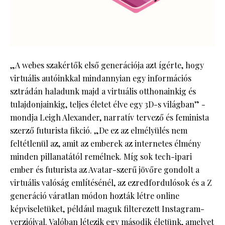
„A webes szakértők első generációja azt ígérte, hogy
virtuális autóinkkal mindannyian egy információs
sztrádán haladunk majd a virtuális otthonainkig és
tulajdonjainkig, teljes életet élve egy 3D-s világban” -
mondja Leigh Alexander, narratív tervező és feminista
szerző futurista fikció. „De ez az elmélyülés nem
feltétlenül az, amit az emberek az internetes élmény
minden pillanatától remélnek. Míg sok tech-ipari
ember és futurista az Avatar-szerű jövőre gondolt a
virtuális valóság említésénél, az ezredfordulósok és a Z
generáció váratlan módon hozták létre online
képviseletüket, például maguk filterezett Instagram-
verzióival. Valóban létezik egy második életünk, amelyet