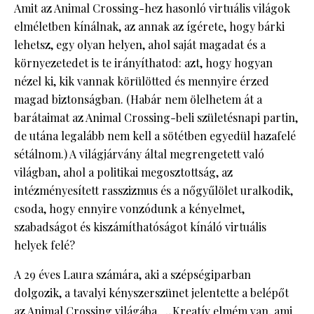
Amit az Animal Crossing-hez hasonló virtuális világok
elméletben kínálnak, az annak az ígérete, hogy bárki
lehetsz, egy olyan helyen, ahol saját magadat és a
környezetedet is te irányíthatod: azt, hogy hogyan
nézel ki, kik vannak körülötted és mennyire érzed
magad biztonságban. (Habár nem ölelhetem át a
barátaimat az Animal Crossing-beli születésnapi partin,
de utána legalább nem kell a sötétben egyedül hazafelé
sétálnom.) A világjárvány által megrengetett való
világban, ahol a politikai megosztottság, az
intézményesített rasszizmus és a nőgyűlölet uralkodik,
csoda, hogy ennyire vonzódunk a kényelmet,
szabadságot és kiszámíthatóságot kínáló virtuális
helyek felé?
A 29 éves Laura számára, aki a szépségiparban
dolgozik, a tavalyi kényszerszünet jelentette a belépőt
az Animal Crossing világába. „Kreatív elmém van, ami