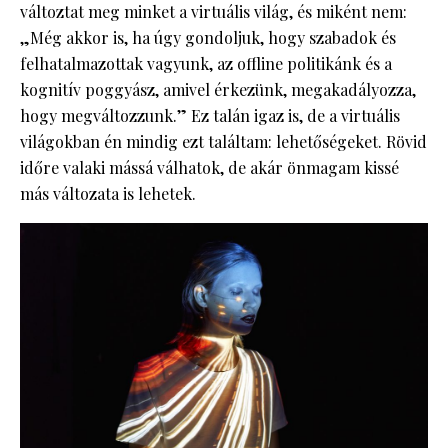
változtat meg minket a virtuális világ, és miként nem:
„Még akkor is, ha úgy gondoljuk, hogy szabadok és
felhatalmazottak vagyunk, az offline politikánk és a
kognitív poggyász, amivel érkezünk, megakadályozza,
hogy megváltozzunk.” Ez talán igaz is, de a virtuális
világokban én mindig ezt találtam: lehetőségeket. Rövid
időre valaki mássá válhatok, de akár önmagam kissé
más változata is lehetek.