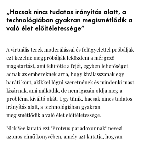
„Hacsak nincs tudatos irányítás alatt, a
technológiában gyakran megismétlődik a
való élet előítéletessége”
A virtuális terek moderálással és felügyelettel próbálják
ezt kezelni: megpróbálják leküzdeni a mérgező
magatartást, ami felütötte a fejét, egyben lehetőséget
adnak az embereknek arra, hogy kiválasszanak egy
baráti kört, akikkel lógni szeretnének és mindenki mást
kizárnak, ami működik, de nem igazán oldja meg a
probléma kiváltó okát. Úgy tűnik, hacsak nincs tudatos
irányítás alatt, a technológiában gyakran
megismétlődik a való élet előítéletessége.
Nick Yee kutató ezt "Proteus paradoxonnak" nevezi
azonos című könyvében, amely azt kutatja, hogyan