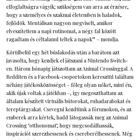
elfoglaltságra vágyik; szükségem van arra az érzésre,
hogy a személyes és szakmai életemben is haladok,
fejlődök. Mentálisan nagyon megviselt, amikor
elveszítettem a napi rutinomat, a négy fal között
ragadtam és céltalanul teltek a napok” – mondja.
Körülbelül egy hét búslakodás után a barátom azt
javasolta, hogy kezdjek el játszani a Nintendo Switch-
en. Három hónapig játszottam az Animal Crossinggal. A
Redditen és a Facebook-csoportokon keresztül találtam
néhány játékosközösséget – főleg olyan nőket, mint én,
akik újak voltak a játékban –, így megoszthattam az
általam készített virtuális bútorokat, ruhadarabokat és
tereptárgyakat. Csevegni kezdtünk a fórumokon, és az
emberek arra kértek, hadd látogassák meg az Animal
Crossing ’otthonomat’, hogy megcsodálhassák,
inspirációt szerezhessenek és csereberélhessenek. Még