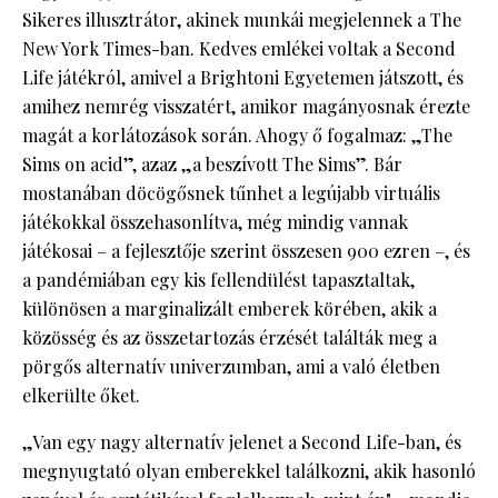
Sikeres illusztrátor, akinek munkái megjelennek a The
New York Times-ban. Kedves emlékei voltak a Second
Life játékról, amivel a Brightoni Egyetemen játszott, és
amihez nemrég visszatért, amikor magányosnak érezte
magát a korlátozások során. Ahogy ő fogalmaz: „The
Sims on acid”, azaz „a beszívott The Sims”. Bár
mostanában döcögősnek tűnhet a legújabb virtuális
játékokkal összehasonlítva, még mindig vannak
játékosai – a fejlesztője szerint összesen 900 ezren –, és
a pandémiában egy kis fellendülést tapasztaltak,
különösen a marginalizált emberek körében, akik a
közösség és az összetartozás érzését találták meg a
pörgős alternatív univerzumban, ami a való életben
elkerülte őket.
„Van egy nagy alternatív jelenet a Second Life-ban, és
megnyugtató olyan emberekkel találkozni, akik hasonló