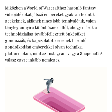
Miközben a World of Warcrafthoz hasonló fantasy
videojátékokat játszó embereket gyakran tekintik
geekeknek, akiknek nincs jobb tennivalójuk, vajon
tényleg annyira különböznek attól, ahogy mások a
technológiailag továbbfejlesztett önképüket
gondozzák, és kapcsolatot keresnek hasonló
gondolkodású emberekkel olyan technikai
platformokon, mint az Instagram vagy a Snapchat? A
válasz egyre inkább nemleges.