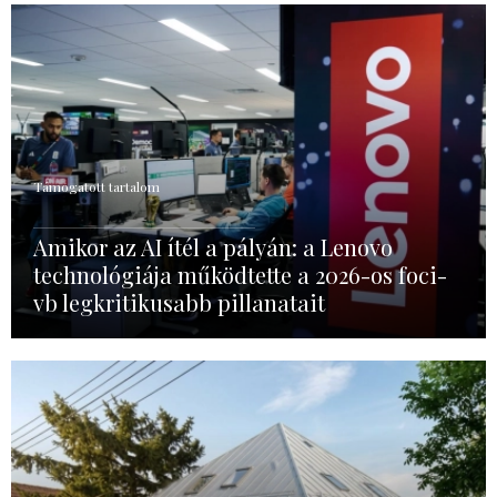
Támogatott tartalom
Amikor az AI ítél a pályán: a Lenovo
technológiája működtette a 2026-os foci-
vb legkritikusabb pillanatait