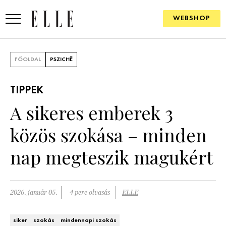
WEBSHOP
DIVAT
FŐOLDAL
PSZICHÉ
ELLE DIGITAL
TIPPEK
GOURMET AWARDS
A sikeres emberek 3
SZÉPSÉG
közös szokása – minden
KULTÚRA
nap megteszik magukért
PSZICHÉ
2026. január 05.
4 perc olvasás
ELLE
ÉLETMÓD
PÁRKAPCSOLAT
siker
szokás
mindennapi szokás