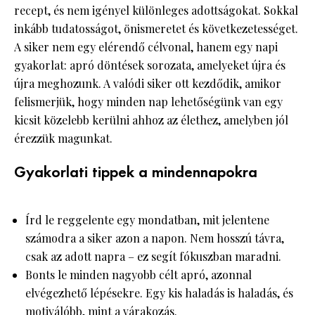
recept, és nem igényel különleges adottságokat. Sokkal
inkább tudatosságot, önismeretet és következetességet.
A siker nem egy elérendő célvonal, hanem egy napi
gyakorlat: apró döntések sorozata, amelyeket újra és
újra meghozunk. A valódi siker ott kezdődik, amikor
felismerjük, hogy minden nap lehetőségünk van egy
kicsit közelebb kerülni ahhoz az élethez, amelyben jól
érezzük magunkat.
Gyakorlati tippek a mindennapokra
Írd le reggelente egy mondatban, mit jelentene
számodra a siker azon a napon. Nem hosszú távra,
csak az adott napra – ez segít fókuszban maradni.
Bonts le minden nagyobb célt apró, azonnal
elvégezhető lépésekre. Egy kis haladás is haladás, és
motiválóbb, mint a várakozás.