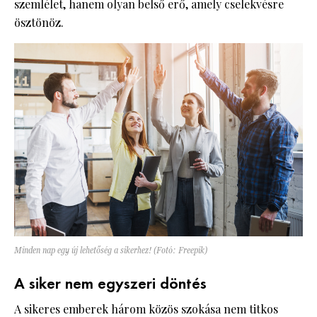
szemlélet, hanem olyan belső erő, amely cselekvésre
ösztönöz.
Minden nap egy új lehetőség a sikerhez! (Fotó: Freepik)
A siker nem egyszeri döntés
A sikeres emberek három közös szokása nem titkos