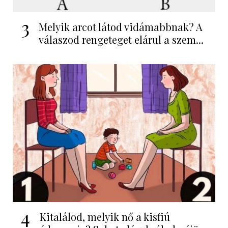
3
Melyik arcot látod vidámabbnak? A
válaszod rengeteget elárul a szem...
4
Kitalálod, melyik nő a kisfiú