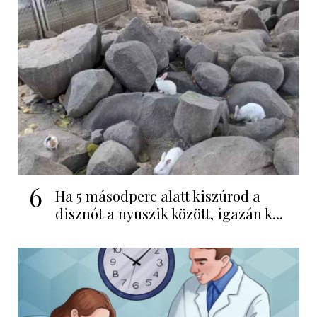
6
Ha 5 másodperc alatt kiszúrod a
disznót a nyuszik között, igazán k...