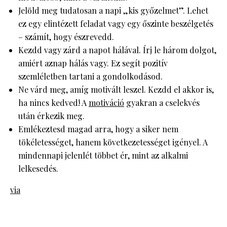
Jelöld meg tudatosan a napi „kis győzelmet”. Lehet
ez egy elintézett feladat vagy egy őszinte beszélgetés
– számít, hogy észrevedd.
Kezdd vagy zárd a napot hálával. Írj le három dolgot,
amiért aznap hálás vagy. Ez segít pozitív
szemléletben tartani a gondolkodásod.
Ne várd meg, amíg motivált leszel. Kezdd el akkor is,
ha nincs kedved! A
motiváció
gyakran a cselekvés
után érkezik meg.
Emlékeztesd magad arra, hogy a siker nem
tökéletességet, hanem következetességet igényel. A
mindennapi jelenlét többet ér, mint az alkalmi
lelkesedés.
via