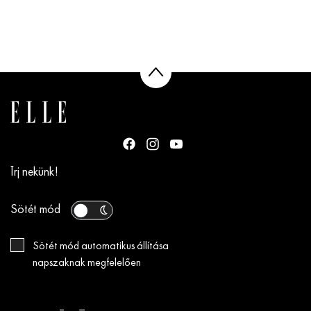
Írj nekünk!
Sötét mód
Sötét mód automatikus állítása
napszaknak megfelelően