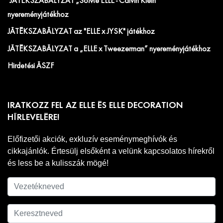
JÁTÉKSZABÁLYZAT „SoMe ELLE - Calvin Klein”
nyereményjátékhoz
JÁTÉKSZABÁLYZAT az "ELLE x JYSK" játékhoz
JÁTÉKSZABÁLYZAT a „ELLE x Tweezerman” nyereményjátékhoz
Hirdetési ÁSZF
IRATKOZZ FEL AZ ELLE ÉS ELLE DECORATION
HÍRLEVELÉRE!
Előfizetői akciók, exkluzív eseménymeghívók és
cikkajánlók. Értesülj elsőként a velünk kapcsolatos hírekről
és less be a kulisszák mögé!