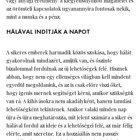
vagy anyagi eredmény: a kiegyensúlyozott magánélet és
az örömteli kapcsolatok ugyanannyira fontosak nekik,
mint a munka és a pénz.
HÁLÁVAL INDÍTJÁK A NAPOT
A sikeres emberek harmadik közös szokása, hogy hálát
gyakorolnak mindazért, amijük van, és őszinte
bizalommal fordulnak az új lehetőségek felé. Hisznek
abban, hogy nem egy ellenséges világban kell mindent
egyedül megoldaniuk, és az is csak előre viszi őket,
hogy igenis mernek segítséget kérni, amikor szükségük
van rá. A kihívásokra nem akadályként, hanem tanulási
lehetőségként tekintenek. Amikor valaki minden nap
újra és újra meghatározza, mit jelent számára a siker és
hálával fordul az ideje és a lehetőségei felé, az már félig
elérte, amit szeretne. Ez a hozzáállás nem passzív