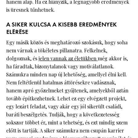
hanem alap. Ha ez hiányzik, a legnagyobb eredmények
is üresnek tűnhetnek.
A SIKER KULCSA A KISEBB EREDMÉNYEK
ELÉRÉSE
Egy másik közös és meghatározó szokásuk, hogy soha
nem várnak a tökéletes pillanatra. Felkelnek,
dolgoznak, és
jelen vannak az életükben
még akkor is,
ha fáradtak, bizonytalanok vagy motiválatlanok.
Számukra minden nap új lehetőség, amellyel élni kell.
Nem feltétlenül hatalmas áttörésekre vadásznak,
hanem apró győzelmeket gyűjtenek, amelyekből aztán
tovább építkezhetnek. Lehet ez egy elvégzett projekt,
egy lezárt feladat, vagy akár egy jól sikerült családi,
baráti beszélgetés. Tudják, hogy a következetesség
sokszor többet ér, mint a tehetség, és ezt mindig szem
előtt is tartják. A siker számukra nem csupán karrier