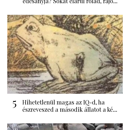
édesanyja? Sokat elárul rólad, rájö...
5
Hihetetlenül magas az IQ-d, ha
észreveszed a második állatot a ké...