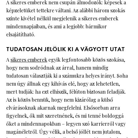
A sikeres emberek nem csupán álmodozók: képesek a
képzeletüket tettekre váltani. Az alábbi három szokás
szinte kivétel nélkül megjelenik a sikeres emberek
mindennapjaiban, és ami a legjobb: bármikor
elsajátítható.
TUDATOSAN JELÖLIK KI A VÁGYOTT UTAT
A
sikeres emberek
egyik legfontosabb közös szokása,
hogy nem sodródnak az árral, hanem mindig
tudatosan választják ki a számukra helyes irányt. Soha
nem úgy állnak egy kihívás elé, hogy az lehetetlen,
mert tudják: ha ezt elhiszik, félúton biztosan feladják.
Az is közös bennük, hogy nem kizárólag a külső
elvárásoknak akarnak megfelelni. Elsősorban arra
figyelnek, ők mit szeretnének, és mi tenné boldoggá
őket a mindennapokban – legyen szó karrierről vagy
magánéletről. Úgy vélik, a belső jóllét nem jutalom,