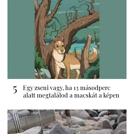
5
Egy zseni vagy, ha 13 másodperc
alatt megtalálod a macskát a képen