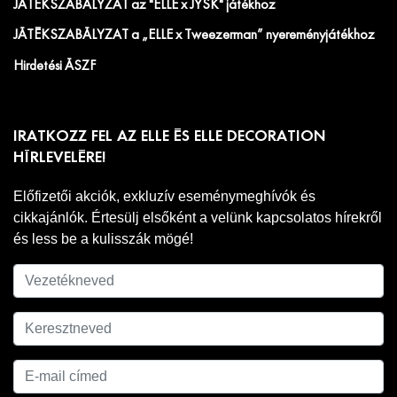
JÁTÉKSZABÁLYZAT az "ELLE x JYSK" játékhoz
JÁTÉKSZABÁLYZAT a „ELLE x Tweezerman” nyereményjátékhoz
Hirdetési ÁSZF
IRATKOZZ FEL AZ ELLE ÉS ELLE DECORATION
HÍRLEVELÉRE!
Előfizetői akciók, exkluzív eseménymeghívók és
cikkajánlók. Értesülj elsőként a velünk kapcsolatos hírekről
és less be a kulisszák mögé!