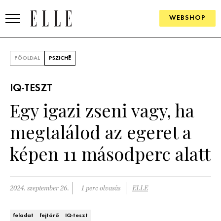
WEBSHOP
DIVAT
FŐOLDAL
PSZICHÉ
ELLE DIGITAL
IQ-TESZT
GOURMET AWARDS
Egy igazi zseni vagy, ha
SZÉPSÉG
megtalálod az egeret a
KULTÚRA
képen 11 másodperc alatt
PSZICHÉ
2024. szeptember 26.
1 perc olvasás
ELLE
ÉLETMÓD
PÁRKAPCSOLAT
feladat
fejtörő
IQ-teszt