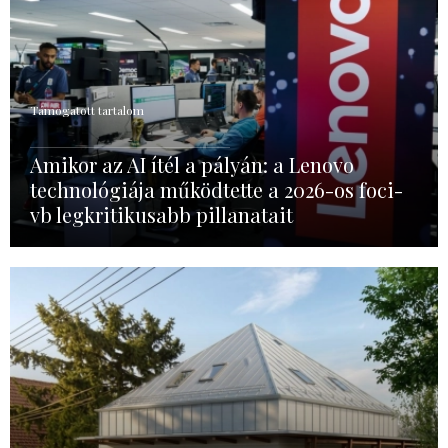
Támogatott tartalom
Amikor az AI ítél a pályán: a Lenovo
technológiája működtette a 2026-os foci-
vb legkritikusabb pillanatait