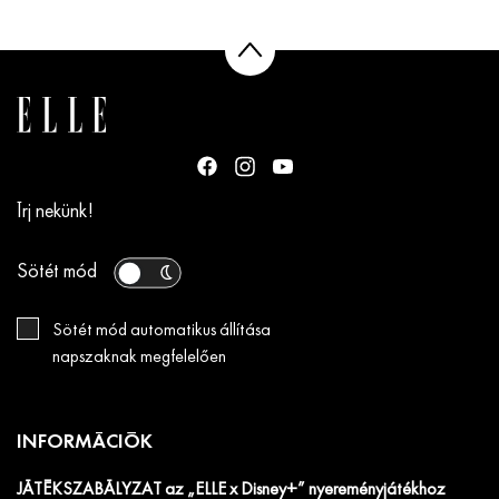
Írj nekünk!
Sötét mód
Sötét mód automatikus állítása
napszaknak megfelelően
INFORMÁCIÓK
JÁTÉKSZABÁLYZAT az „ELLE x Disney+” nyereményjátékhoz