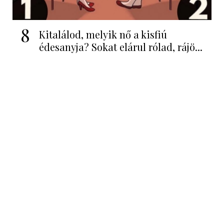
8
Kitalálod, melyik nő a kisfiú
édesanyja? Sokat elárul rólad, rájö...