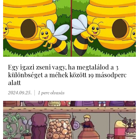
Egy igazi zseni vagy, ha megtalálod a 3
különbséget a méhek között 19 másodperc
alatt
2024.09.25.
1 perc olvasás