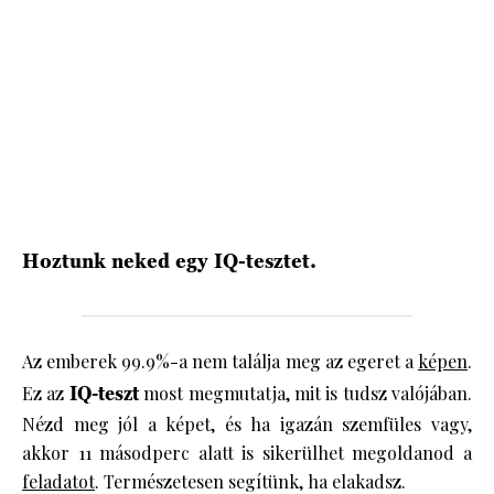
HÍRLEVÉL
Hoztunk neked egy IQ-tesztet.
Az emberek 99.9%-a nem találja meg az egeret a
képen
.
Ez az
IQ-teszt
most megmutatja, mit is tudsz valójában.
Nézd meg jól a képet, és ha igazán szemfüles vagy,
akkor 11 másodperc alatt is sikerülhet megoldanod a
feladatot
. Természetesen segítünk, ha elakadsz.