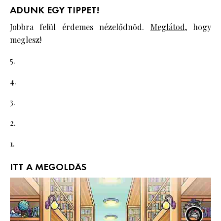
ADUNK EGY TIPPET!
Jobbra felül érdemes nézelődnöd.
Meglátod
, hogy
meglesz!
5.
4.
3.
2.
1.
ITT A MEGOLDÁS