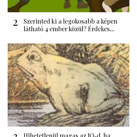
2
Szerinted ki a legokosabb a képen
látható 4 ember közül? Érdekes...
3
Hihetetlenül magas az IQ-d, ha