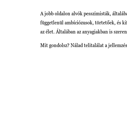
A jobb oldalon alvók pesszimisták, általá
függetlenül ambíciózusok, törtetőek, és ki
az élet. Általában az anyagiakban is szere
Mit gondolsz? Nálad telitalálat a jellemzé