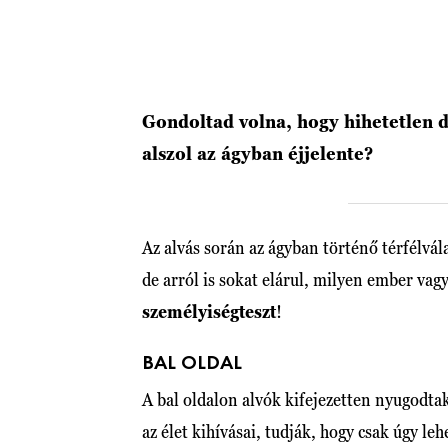
Gondoltad volna, hogy hihetetlen d
alszol az ágyban éjjelente?
Az alvás során az ágyban történő térfélvá
de arról is sokat elárul, milyen ember vag
személyiségteszt
!
BAL OLDAL
A bal oldalon alvók kifejezetten nyugodt
az élet kihívásai, tudják, hogy csak úgy l