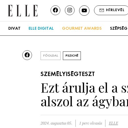
HÍRLEVÉL
DIVAT
ELLE DIGITAL
GOURMET AWARDS
SZÉPSÉG
FŐOLDAL
PSZICHÉ
SZEMÉLYISÉGTESZT
Ezt árulja el a
alszol az ágyba
2024. augusztus 05.
1 perc olvasás
ELLE