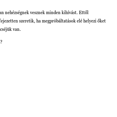
ban nehézségnek vesznek minden kihívást. Ettől
fejezetten szeretik, ha megpróbáltatások elé helyezi őket
ncséjük van.
s?