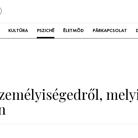
KULTÚRA
PSZICHÉ
ÉLETMÓD
PÁRKAPCSOLAT
 személyiségedről, mely
n