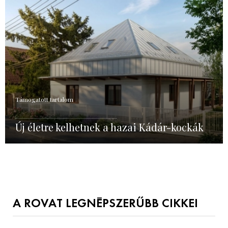
Támogatott tartalom
Új életre kelhetnek a hazai Kádár-kockák
A ROVAT LEGNÉPSZERŰBB CIKKEI