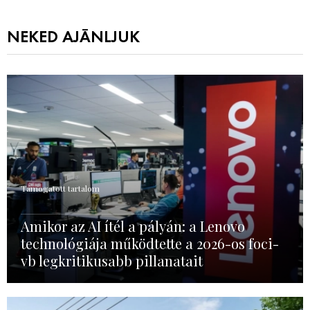
NEKED AJÁNLJUK
Támogatott tartalom
Amikor az AI ítél a pályán: a Lenovo
technológiája működtette a 2026-os foci-
vb legkritikusabb pillanatait