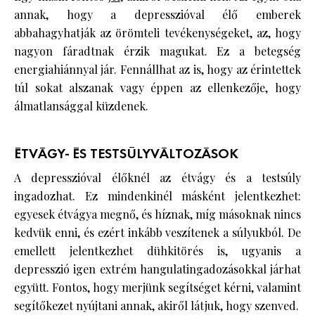
annak, hogy a depresszióval élő emberek
abbahagyhatják az örömteli tevékenységeket, az, hogy
nagyon fáradtnak érzik magukat. Ez a betegség
energiahiánnyal jár. Fennállhat az is, hogy az érintettek
túl sokat alszanak vagy éppen az ellenkezője, hogy
álmatlansággal küzdenek.
ÉTVÁGY- ÉS TESTSÚLYVÁLTOZÁSOK
A depresszióval élőknél az étvágy és a testsúly
ingadozhat. Ez mindenkinél másként jelentkezhet:
egyesek étvágya megnő, és híznak, míg másoknak nincs
kedvük enni, és ezért inkább veszítenek a súlyukból. De
emellett jelentkezhet dühkitörés is, ugyanis a
depresszió igen extrém hangulatingadozásokkal járhat
együtt. Fontos, hogy merjünk segítséget kérni, valamint
segítőkezet nyújtani annak, akiről látjuk, hogy szenved.