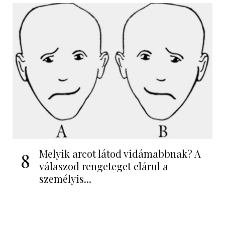
Melyik arcot látod vidámabbnak? A
8
válaszod rengeteget elárul a
személyis...