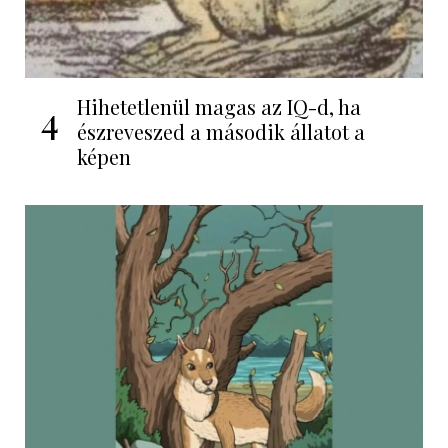
Hihetetlenül magas az IQ-d, ha
4
észreveszed a második állatot a
képen