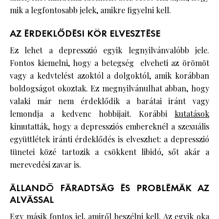
mik a legfontosabb jelek, amikre figyelni kell.
AZ ÉRDEKLŐDÉSI KÖR ELVESZTÉSE
Ez lehet a depresszió egyik legnyilvánvalóbb jele.
Fontos kiemelni, hogy a betegség elveheti az örömöt
vagy a kedvtelést azoktól a dolgoktól, amik korábban
boldogságot okoztak. Ez megnyilvánulhat abban, hogy
valaki már nem érdeklődik a barátai iránt vagy
lemondja a kedvenc hobbijait. Korábbi
kutatások
kimutatták, hogy a depressziós embereknél a szexuális
együttlétek iránti érdeklődés is elveszhet: a depresszió
tünetei közé tartozik a csökkent libidó, sőt akár a
merevedési zavar is.
ÁLLANDÓ FÁRADTSÁG ÉS PROBLÉMÁK AZ
ALVÁSSAL
Egy másik fontos
jel
, amiről beszélni kell. Az egyik oka