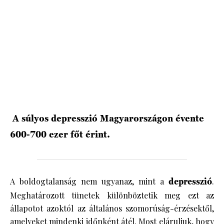
HÍRLEVÉL
A súlyos depresszió Magyarországon évente
600-700 ezer főt érint.
A boldogtalanság nem ugyanaz, mint a
depresszió
.
Meghatározott tünetek különböztetik meg ezt az
állapotot azoktól az általános szomorúság-érzésektől,
amelyeket mindenki időnként átél. Most eláruljuk, hogy