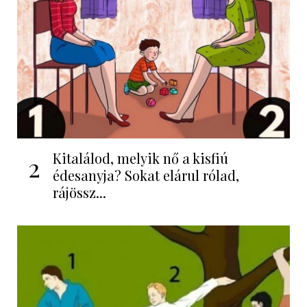
Kitalálod, melyik nő a kisfiú
2
édesanyja? Sokat elárul rólad,
rájössz...