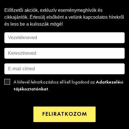
Előfizetői akciók, exkluzív eseménymeghívók és
cikkajánlók. Értesülj elsőként a velünk kapcsolatos hírekről
és less be a kulisszák mögé!
Adatkezelési
A hírlevél feliratkozáshoz ell kell fogadnod az
tájékoztatónkat
.
FELIRATKOZOM