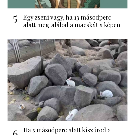
5
Egy zseni vagy, ha 13 másodperc
alatt megtalálod a macskát a képen
Ha 5 másodperc alatt kiszúrod a
6