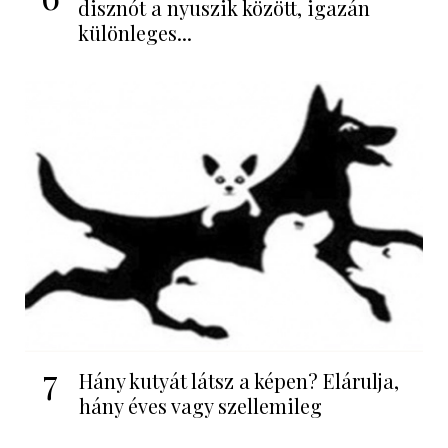
disznót a nyuszik között, igazán
különleges...
7
Hány kutyát látsz a képen? Elárulja,
hány éves vagy szellemileg