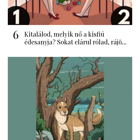
6
Kitalálod, melyik nő a kisfiú
édesanyja? Sokat elárul rólad, rájö...