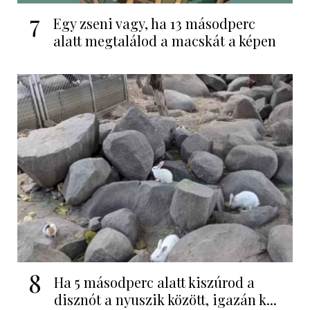
7
Egy zseni vagy, ha 13 másodperc
alatt megtalálod a macskát a képen
8
Ha 5 másodperc alatt kiszúrod a
disznót a nyuszik között, igazán k...