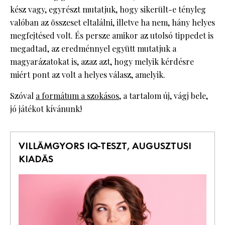
kész vagy, egyrészt mutatjuk, hogy sikerült-e tényleg
valóban az összeset eltalálni, illetve ha nem, hány helyes
megfejtésed volt. És persze amikor az utolsó tippedet is
megadtad, az eredménnyel együtt mutatjuk a
magyarázatokat is, azaz azt, hogy melyik kérdésre
miért pont az volt a helyes válasz, amelyik.
Szóval
a formátum a szokásos
, a tartalom új, vágj bele,
jó játékot kívánunk!
VILLÁMGYORS IQ-TESZT, AUGUSZTUSI
KIADÁS