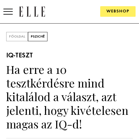
WEBSHOP
DIVAT
FŐOLDAL
PSZICHÉ
ELLE DIGITAL
IQ-TESZT
GOURMET AWARDS
Ha erre a 10
SZÉPSÉG
tesztkérdésre mind
KULTÚRA
kitalálod a választ, azt
PSZICHÉ
jelenti, hogy kivételesen
magas az IQ-d!
ÉLETMÓD
PÁRKAPCSOLAT