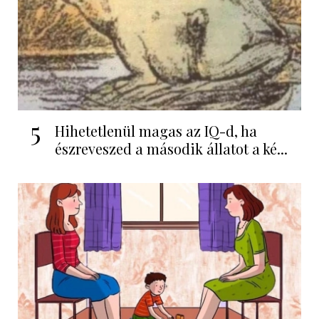
5
Hihetetlenül magas az IQ-d, ha
észreveszed a második állatot a ké...