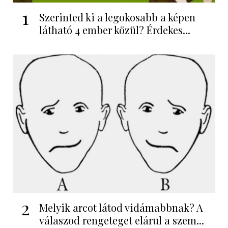
1
Szerinted ki a legokosabb a képen
látható 4 ember közül? Érdekes...
2
Melyik arcot látod vidámabbnak? A
válaszod rengeteget elárul a szem...