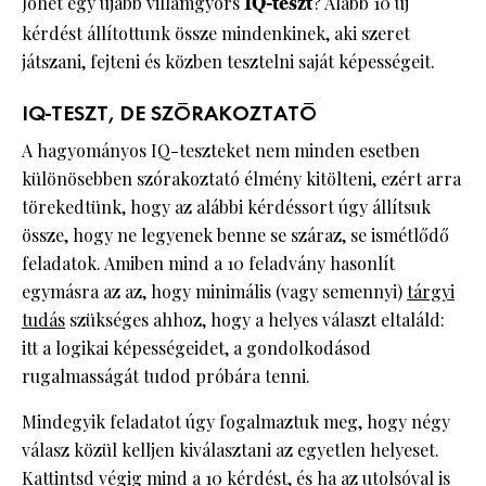
Jöhet egy újabb villámgyors
IQ-teszt
? Alább 10 új
kérdést állítottunk össze mindenkinek, aki szeret
játszani, fejteni és közben tesztelni saját képességeit.
IQ-TESZT, DE SZÓRAKOZTATÓ
A hagyományos IQ-teszteket nem minden esetben
különösebben szórakoztató élmény kitölteni, ezért arra
törekedtünk, hogy az alábbi kérdéssort úgy állítsuk
össze, hogy ne legyenek benne se száraz, se ismétlődő
feladatok. Amiben mind a 10 feladvány hasonlít
egymásra az az, hogy minimális (vagy semennyi)
tárgyi
tudás
szükséges ahhoz, hogy a helyes választ eltaláld:
itt a logikai képességeidet, a gondolkodásod
rugalmasságát tudod próbára tenni.
Mindegyik feladatot úgy fogalmaztuk meg, hogy négy
válasz közül kelljen kiválasztani az egyetlen helyeset.
Kattintsd végig mind a 10 kérdést, és ha az utolsóval is