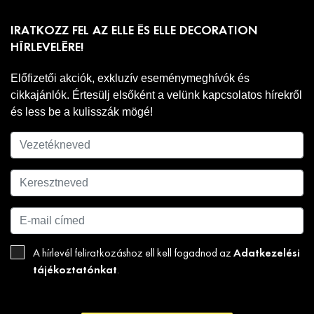
IRATKOZZ FEL AZ ELLE ÉS ELLE DECORATION
HÍRLEVELÉRE!
Előfizetői akciók, exkluzív eseménymeghívók és
cikkajánlók. Értesülj elsőként a velünk kapcsolatos hírekről
és less be a kulisszák mögé!
Adatkezelési
A hírlevél feliratkozáshoz ell kell fogadnod az
tájékoztatónkat
.