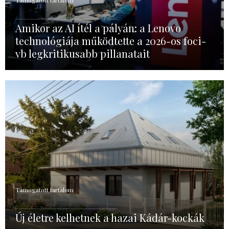
Támogatott tartalom
Amikor az AI ítél a pályán: a Lenovo
technológiája működtette a 2026-os foci-
vb legkritikusabb pillanatait
Támogatott tartalom
Új életre kelhetnek a hazai Kádár-kockák