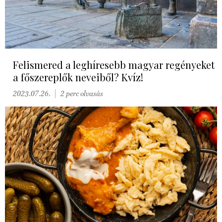
Felismered a leghíresebb magyar regényeket
a főszereplők neveiből? Kvíz!
2023.07.26.
2 perc olvasás