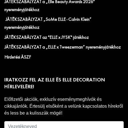
JÁTÉKSZABÁLYZAT a „Elle Beauty Awards 2026"
nyereményjátékhoz
JÁTÉKSZABÁLYZAT „SoMe ELLE - Calvin Klein”
nyereményjátékhoz
JÁTÉKSZABÁLYZAT az "ELLE x JYSK" játékhoz
JÁTÉKSZABÁLYZAT a „ELLE x Tweezerman” nyereményjátékhoz
Hirdetési ÁSZF
IRATKOZZ FEL AZ ELLE ÉS ELLE DECORATION
HÍRLEVELÉRE!
Előfizetői akciók, exkluzív eseménymeghívók és
cikkajánlók. Értesülj elsőként a velünk kapcsolatos hírekről
és less be a kulisszák mögé!