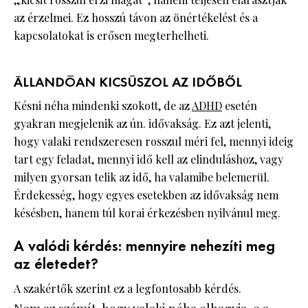
az érzelmei. Ez hosszú távon az önértékelést és a
kapcsolatokat is erősen megterhelheti.
ÁLLANDÓAN KICSÚSZOL AZ IDŐBŐL
Késni néha mindenki szokott, de az
ADHD
esetén
gyakran megjelenik az ún. idővakság. Ez azt jelenti,
hogy valaki rendszeresen rosszul méri fel, mennyi ideig
tart egy feladat, mennyi idő kell az elinduláshoz, vagy
milyen gyorsan telik az idő, ha valamibe belemerül.
Érdekesség, hogy egyes esetekben az idővakság nem
késésben, hanem túl korai érkezésben nyilvánul meg.
A valódi kérdés: mennyire nehezíti meg
az életedet?
A szakértők szerint ez a legfontosabb kérdés.