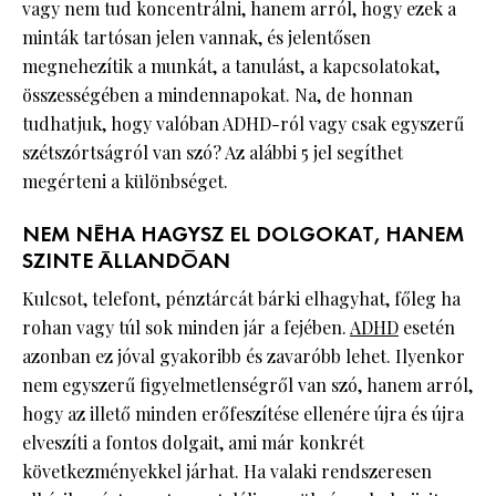
vagy nem tud koncentrálni, hanem arról, hogy ezek a
minták tartósan jelen vannak, és jelentősen
megnehezítik a munkát, a tanulást, a kapcsolatokat,
összességében a mindennapokat. Na, de honnan
tudhatjuk, hogy valóban ADHD-ról vagy csak egyszerű
szétszórtságról van szó? Az alábbi 5 jel segíthet
megérteni a különbséget.
NEM NÉHA HAGYSZ EL DOLGOKAT, HANEM
SZINTE ÁLLANDÓAN
Kulcsot, telefont, pénztárcát bárki elhagyhat, főleg ha
rohan vagy túl sok minden jár a fejében.
ADHD
esetén
azonban ez jóval gyakoribb és zavaróbb lehet. Ilyenkor
nem egyszerű figyelmetlenségről van szó, hanem arról,
hogy az illető minden erőfeszítése ellenére újra és újra
elveszíti a fontos dolgait, ami már konkrét
következményekkel járhat. Ha valaki rendszeresen