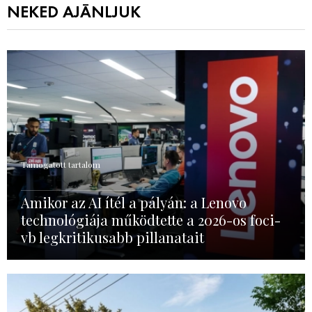
NEKED AJÁNLJUK
Támogatott tartalom
Amikor az AI ítél a pályán: a Lenovo
technológiája működtette a 2026-os foci-
vb legkritikusabb pillanatait