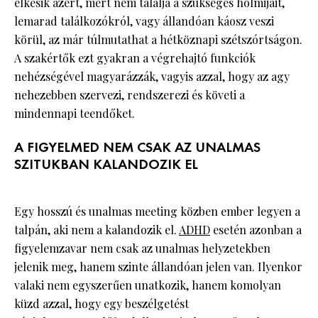
elkésik azért, mert nem találja a szükséges holmijait,
lemarad találkozókról, vagy állandóan káosz veszi
körül, az már túlmutathat a hétköznapi szétszórtságon.
A szakértők ezt gyakran a végrehajtó funkciók
nehézségével magyarázzák, vagyis azzal, hogy az agy
nehezebben szervezi, rendszerezi és követi a
mindennapi teendőket.
A FIGYELMED NEM CSAK AZ UNALMAS
SZITUKBAN KALANDOZIK EL
Egy hosszú és unalmas meeting közben ember legyen a
talpán, aki nem a kalandozik el.
ADHD
esetén azonban a
figyelemzavar nem csak az unalmas helyzetekben
jelenik meg, hanem szinte állandóan jelen van. Ilyenkor
valaki nem egyszerűen unatkozik, hanem komolyan
küzd azzal, hogy egy beszélgetést