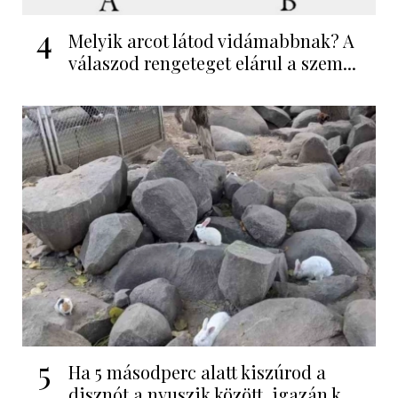
4
Melyik arcot látod vidámabbnak? A
válaszod rengeteget elárul a szem...
5
Ha 5 másodperc alatt kiszúrod a
disznót a nyuszik között, igazán k...