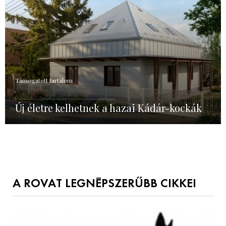
Támogatott tartalom
Új életre kelhetnek a hazai Kádár-kockák
A ROVAT LEGNÉPSZERŰBB CIKKEI