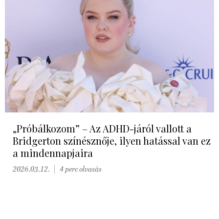
„Próbálkozom” – Az ADHD-járól vallott a
Bridgerton színésznője, ilyen hatással van ez
a mindennapjaira
2026.03.12.
4 perc olvasás