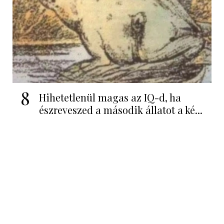
8
Hihetetlenül magas az IQ-d, ha
észreveszed a második állatot a ké...