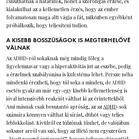
csúszhatnak a határidők, nőhet a szorongás érzése, és
kialakulhat az a kellemetlen érzés, hogy az ember
folyamatosan maga altt vágja a fát, miközben egyébként
próbálkozik, hogy teljesíteni tudjon.
A KISEBB BOSSZÚSÁGOK IS MEGTERHELŐVÉ
VÁLNAK
Az ADHD-ról sokaknak még mindig főleg a
figyelemzavar vagy a hiperaktivitás jut az eszébe, pedig
a érzelmek szabályozása is kulcstéma lehet. Persze néha
mindenki érezheti, hogy túl soka a minden, de ADHD
esetén gyakran már egy-egy kisebb kellemetlenség is
jóval intenzívebb reakciót válthat ki az érintettekből.
Ami másnak csak bosszantó apróság, az az
ADHD
-sok
számára könnyen válthat ki sírást, dühöt vagy teljes
leblokkolást. Kívülről ez túlzónak tűnhet, de valójában
sokszor arról van szó, hogy az illető nem egyszerűen
„kicsit rosszul érzi magát”, hanem teljesen elárasztják