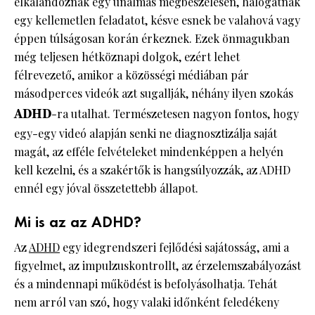
elkalandoznak egy unalmas megbeszélésen, halogatnak
egy kellemetlen feladatot, késve esnek be valahová vagy
éppen túlságosan korán érkeznek. Ezek önmagukban
még teljesen hétköznapi dolgok, ezért lehet
félrevezető, amikor a közösségi médiában pár
másodperces videók azt sugallják, néhány ilyen szokás
ADHD
-ra utalhat. Természetesen nagyon fontos, hogy
egy-egy videó alapján senki ne diagnosztizálja saját
magát, az efféle felvételeket mindenképpen a helyén
kell kezelni, és a szakértők is hangsúlyozzák, az ADHD
ennél egy jóval összetettebb állapot.
Mi is az az ADHD?
Az
ADHD
egy idegrendszeri fejlődési sajátosság, ami a
figyelmet, az impulzuskontrollt, az érzelemszabályozást
és a mindennapi működést is befolyásolhatja. Tehát
nem arról van szó, hogy valaki időnként feledékeny