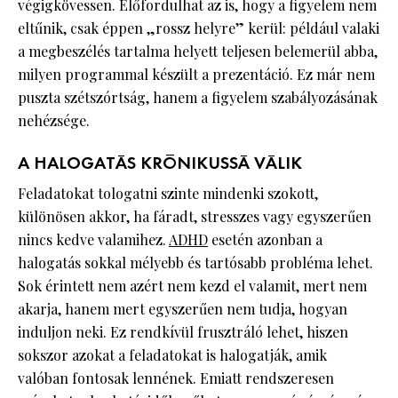
végigkövessen. Előfordulhat az is, hogy a figyelem nem
eltűnik, csak éppen „rossz helyre” kerül: például valaki
a megbeszélés tartalma helyett teljesen belemerül abba,
milyen programmal készült a prezentáció. Ez már nem
puszta szétszórtság, hanem a figyelem szabályozásának
nehézsége.
A HALOGATÁS KRÓNIKUSSÁ VÁLIK
Feladatokat tologatni szinte mindenki szokott,
különösen akkor, ha fáradt, stresszes vagy egyszerűen
nincs kedve valamihez.
ADHD
esetén azonban a
halogatás sokkal mélyebb és tartósabb probléma lehet.
Sok érintett nem azért nem kezd el valamit, mert nem
akarja, hanem mert egyszerűen nem tudja, hogyan
induljon neki. Ez rendkívül frusztráló lehet, hiszen
sokszor azokat a feladatokat is halogatják, amik
valóban fontosak lennének. Emiatt rendszeresen