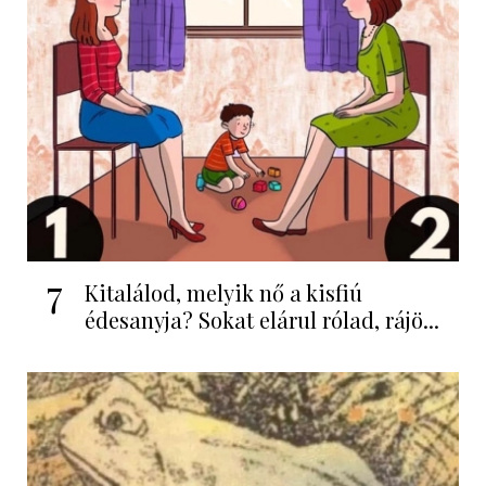
7
Kitalálod, melyik nő a kisfiú
édesanyja? Sokat elárul rólad, rájö...