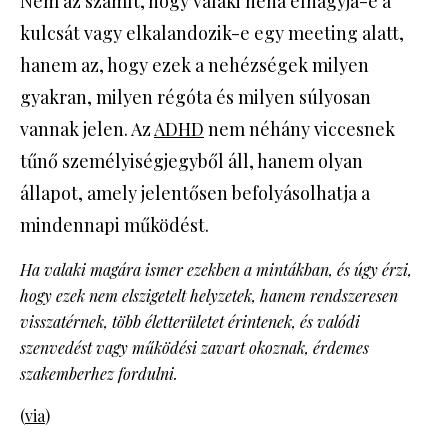
Nem az számít, hogy valaki néha elhagyja-e a
kulcsát vagy elkalandozik-e egy meeting alatt,
hanem az, hogy ezek a nehézségek milyen
gyakran, milyen régóta és milyen súlyosan
vannak jelen. Az
ADHD
nem néhány viccesnek
tűnő személyiségjegyből áll, hanem olyan
állapot, amely jelentősen befolyásolhatja a
mindennapi működést.
Ha valaki magára ismer ezekben a mintákban, és úgy érzi,
hogy ezek nem elszigetelt helyzetek, hanem rendszeresen
visszatérnek, több életterületet érintenek, és valódi
szenvedést vagy működési zavart okoznak, érdemes
szakemberhez fordulni.
(
via
)