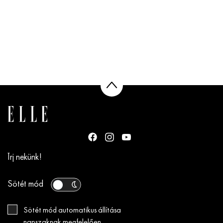
Írj nekünk!
Sötét mód
Sötét mód automatikus állítása
napszaknak megfelelően