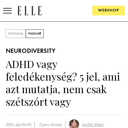
WEBSHOP
DIVAT
FŐOLDAL
PSZICHÉ
ELLE DIGITAL
NEURODIVERSITY
GOURMET AWARDS
ADHD vagy
SZÉPSÉG
feledékenység? 5 jel, ami
KULTÚRA
azt mutatja, nem csak
PSZICHÉ
szétszórt vagy
ÉLETMÓD
PÁRKAPCSOLAT
2026. április 05.
5 perc olvasás
Gerber Petra