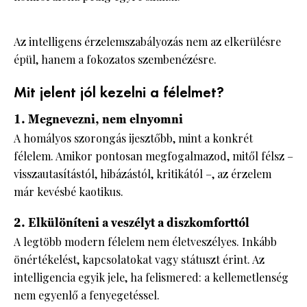
Az intelligens érzelemszabályozás nem az elkerülésre
épül, hanem a fokozatos szembenézésre.
Mit jelent jól kezelni a félelmet?
1. Megnevezni, nem elnyomni
A homályos szorongás ijesztőbb, mint a konkrét
félelem. Amikor pontosan megfogalmazod, mitől félsz –
visszautasítástól, hibázástól, kritikától –, az érzelem
már kevésbé kaotikus.
2. Elkülöníteni a veszélyt a diszkomforttól
A legtöbb modern félelem nem életveszélyes. Inkább
önértékelést, kapcsolatokat vagy státuszt érint. Az
intelligencia egyik jele, ha felismered: a kellemetlenség
nem egyenlő a fenyegetéssel.