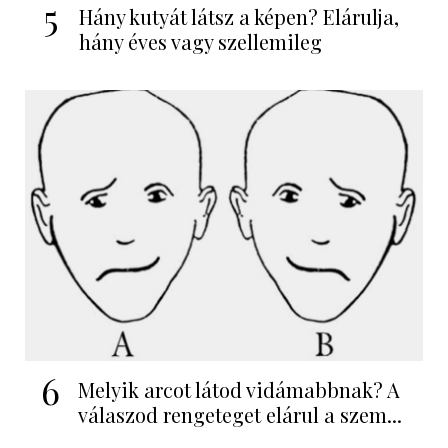
5
Hány kutyát látsz a képen? Elárulja,
hány éves vagy szellemileg
6
Melyik arcot látod vidámabbnak? A
válaszod rengeteget elárul a szem...