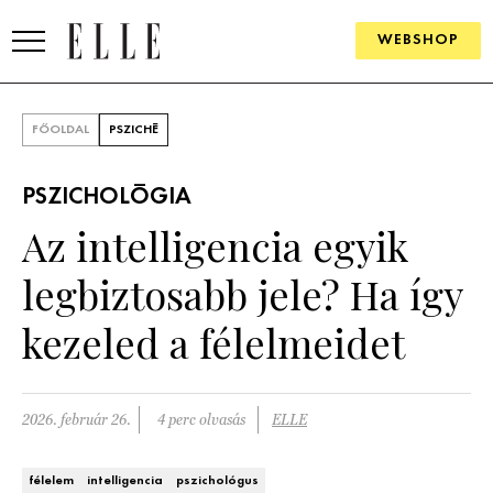
WEBSHOP
DIVAT
FŐOLDAL
PSZICHÉ
ELLE DIGITAL
PSZICHOLÓGIA
GOURMET AWARDS
Az intelligencia egyik
SZÉPSÉG
legbiztosabb jele? Ha így
KULTÚRA
kezeled a félelmeidet
PSZICHÉ
2026. február 26.
4 perc olvasás
ELLE
ÉLETMÓD
PÁRKAPCSOLAT
félelem
intelligencia
pszichológus