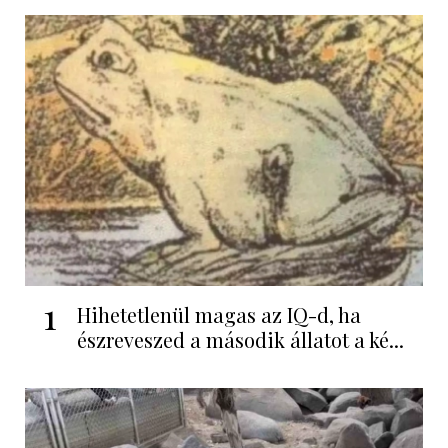
1
Hihetetlenül magas az IQ-d, ha
észreveszed a második állatot a ké...