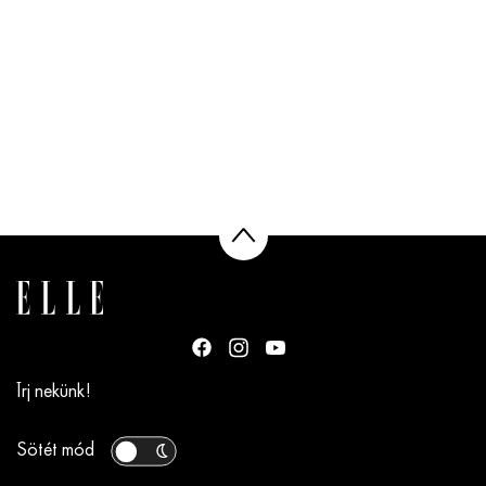
Írj nekünk!
Sötét mód