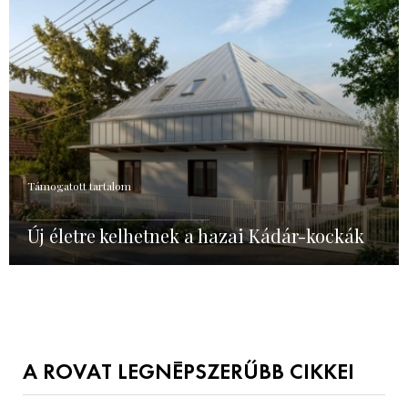
Támogatott tartalom
Új életre kelhetnek a hazai Kádár-kockák
A ROVAT LEGNÉPSZERŰBB CIKKEI