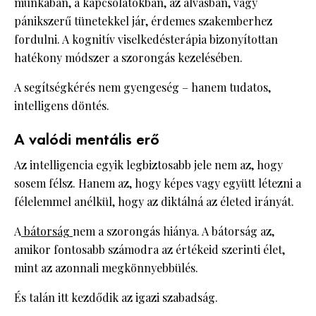
munkában, a kapcsolatokban, az alvásban, vagy
pánikszerű tünetekkel jár, érdemes szakemberhez
fordulni. A kognitív viselkedésterápia bizonyítottan
hatékony módszer a szorongás kezelésében.
A segítségkérés nem gyengeség – hanem tudatos,
intelligens döntés.
A valódi mentális erő
Az intelligencia egyik legbiztosabb jele nem az, hogy
sosem félsz. Hanem az, hogy képes vagy együtt létezni a
félelemmel anélkül, hogy az diktálná az életed irányát.
A
bátorság
nem a szorongás hiánya. A bátorság az,
amikor fontosabb számodra az értékeid szerinti élet,
mint az azonnali megkönnyebbülés.
És talán itt kezdődik az igazi szabadság.