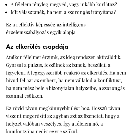
A félelem tényleg megvéd, vagy inkább korlátoz?
Mit választanék, ha nem a szorongás irányítana?
Ez a reflektív képesség az intelligens
érzelemszabályozás egyik alapja.
Az elkerülés csapdája
Amikor félelmet érzünk, az idegrendszer aktiválódik.
Gyorsul a pulzus, feszülnek az izmok, beszűkül a
figyelem. A legegyszerűbb reakció az elkerülés. Ha nem
hívod fel azt az embert, ha nem vállalod a konfliktust,
ha nem mész bele a bizonytalan helyzetbe, a szorongás
azonnal csökken.
Ez rövid távon megkönnyebbülést hoz. Hosszú távon
viszont megerősíti az agyban azt az üzenetet, hogy a
helyzet valóban veszélyes. Így a félelem nő, a
komfortzóna pedig egyre szűkül.