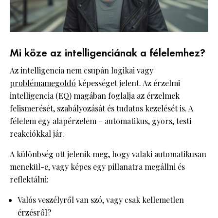
Mi köze az intelligenciának a félelemhez?
Az intelligencia nem csupán logikai vagy
problémamegoldó
képességet jelent. Az érzelmi
intelligencia (EQ) magában foglalja az érzelmek
felismerését, szabályozását és tudatos kezelését is. A
félelem egy alapérzelem – automatikus, gyors, testi
reakciókkal jár.
A különbség ott jelenik meg, hogy valaki automatikusan
menekül-e, vagy képes egy pillanatra megállni és
reflektálni:
Valós veszélyről van szó, vagy csak kellemetlen
érzésről?