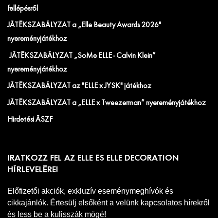
fellépésről
JÁTÉKSZABÁLYZAT a „Elle Beauty Awards 2026"
nyereményjátékhoz
JÁTÉKSZABÁLYZAT „SoMe ELLE - Calvin Klein”
nyereményjátékhoz
JÁTÉKSZABÁLYZAT az "ELLE x JYSK" játékhoz
JÁTÉKSZABÁLYZAT a „ELLE x Tweezerman” nyereményjátékhoz
Hirdetési ÁSZF
IRATKOZZ FEL AZ ELLE ÉS ELLE DECORATION
HÍRLEVELÉRE!
Előfizetői akciók, exkluzív eseménymeghívók és
cikkajánlók. Értesülj elsőként a velünk kapcsolatos hírekről
és less be a kulisszák mögé!