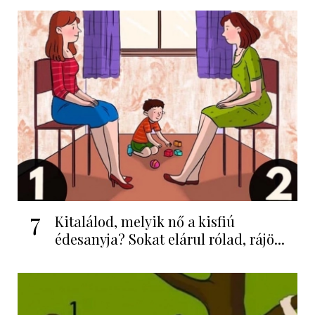
7
Kitalálod, melyik nő a kisfiú
édesanyja? Sokat elárul rólad, rájö...