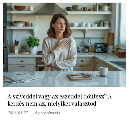
A szíveddel vagy az eszeddel döntesz? A
kérdés nem az, melyiket választod
2026.01.21.
5 perc olvasás