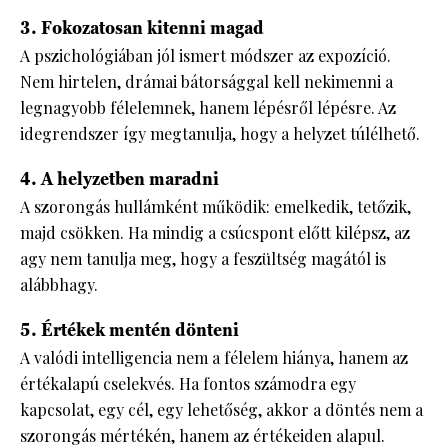
3. Fokozatosan kitenni magad
A pszichológiában jól ismert módszer az expozíció.
Nem hirtelen, drámai bátorsággal kell nekimenni a
legnagyobb félelemnek, hanem lépésről lépésre. Az
idegrendszer így megtanulja, hogy a helyzet túlélhető.
4. A helyzetben maradni
A szorongás hullámként működik: emelkedik, tetőzik,
majd csökken. Ha mindig a csúcspont előtt kilépsz, az
agy nem tanulja meg, hogy a feszültség magától is
alábbhagy.
5. Értékek mentén dönteni
A valódi intelligencia nem a félelem hiánya, hanem az
értékalapú cselekvés. Ha fontos számodra egy
kapcsolat, egy cél, egy lehetőség, akkor a döntés nem a
szorongás mértékén, hanem az értékeiden alapul.