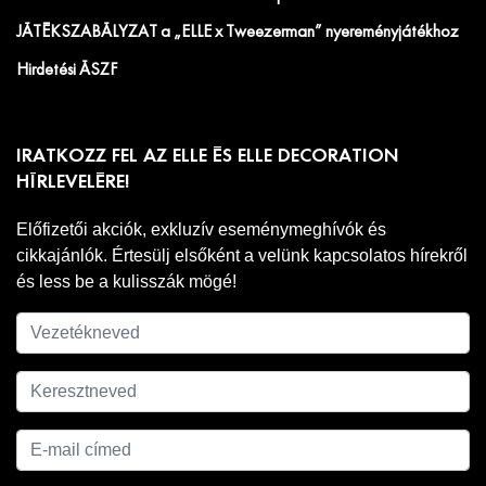
JÁTÉKSZABÁLYZAT a „ELLE x Tweezerman” nyereményjátékhoz
Hirdetési ÁSZF
IRATKOZZ FEL AZ ELLE ÉS ELLE DECORATION
HÍRLEVELÉRE!
Előfizetői akciók, exkluzív eseménymeghívók és
cikkajánlók. Értesülj elsőként a velünk kapcsolatos hírekről
és less be a kulisszák mögé!