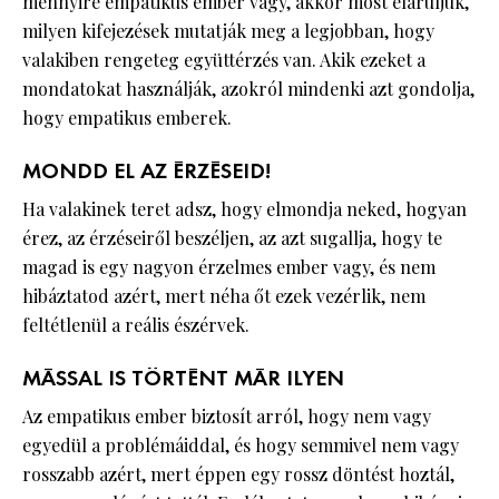
mennyire empatikus ember vagy, akkor most eláruljuk,
milyen kifejezések mutatják meg a legjobban, hogy
valakiben rengeteg együttérzés van. Akik ezeket a
mondatokat használják, azokról mindenki azt gondolja,
hogy empatikus emberek.
MONDD EL AZ ÉRZÉSEID!
Ha valakinek teret adsz, hogy elmondja neked, hogyan
érez, az érzéseiről beszéljen, az azt sugallja, hogy te
magad is egy nagyon érzelmes ember vagy, és nem
hibáztatod azért, mert néha őt ezek vezérlik, nem
feltétlenül a reális észérvek.
MÁSSAL IS TÖRTÉNT MÁR ILYEN
Az empatikus ember biztosít arról, hogy nem vagy
egyedül a problémáiddal, és hogy semmivel nem vagy
rosszabb azért, mert éppen egy rossz döntést hoztál,