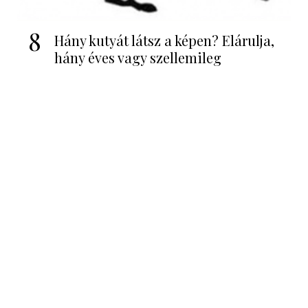
8
Hány kutyát látsz a képen? Elárulja,
hány éves vagy szellemileg