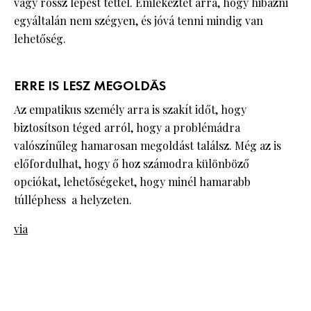
vagy rossz lépést tettél. Emlékeztet arra, hogy hibázni
egyáltalán nem szégyen, és jóvá tenni mindig van
lehetőség.
ERRE IS LESZ MEGOLDÁS
Az empatikus személy arra is szakít időt, hogy
biztosítson téged arról, hogy a problémádra
valószínűleg hamarosan megoldást találsz. Még az is
előfordulhat, hogy ő hoz számodra különböző
opciókat, lehetőségeket, hogy minél hamarabb
túlléphess a helyzeten.
via