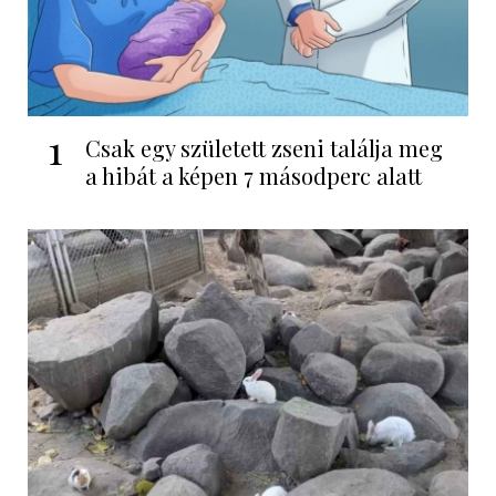
1
Csak egy született zseni találja meg
a hibát a képen 7 másodperc alatt