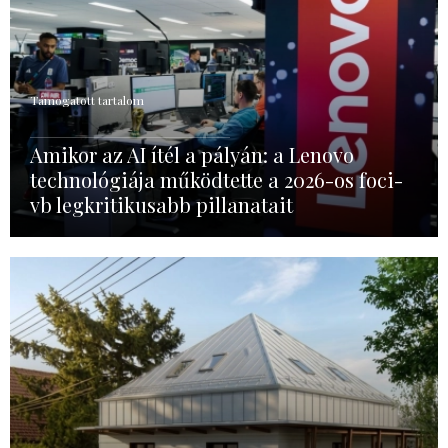
Támogatott tartalom
Amikor az AI ítél a pályán: a Lenovo
technológiája működtette a 2026-os foci-
vb legkritikusabb pillanatait