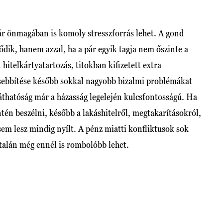
ár önmagában is komoly stresszforrás lehet. A gond
dik, hanem azzal, ha a pár egyik tagja nem őszinte a
hitelkártyatartozás, titokban kifizetett extra
isebbítése később sokkal nagyobb bizalmi problémákat
láthatóság már a házasság legelején kulcsfontosságú. Ha
ntén beszélni, később a lakáshitelről, megtakarításokról,
em lesz mindig nyílt. A pénz miatti konfliktusok sok
 talán még ennél is rombolóbb lehet.