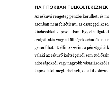
HA TITOKBAN TÚLKÖLTEKEZNEK
Az esküvő rengeteg pénzbe kerülhet, és m
azonban nem feltétlenül az összeggel kezdő
kiadásokkal kapcsolatban. Egy elhallgatott 
szolgáltatás vagy a költségek szándékos k
generálhat. Dellino szerint a pénzügyi át
valaki az esküvő költségeiről sem tud őszi
adósságokról vagy nagyobb vásárlásokról s
kapcsolatot megterhelnek, de a titkolózás