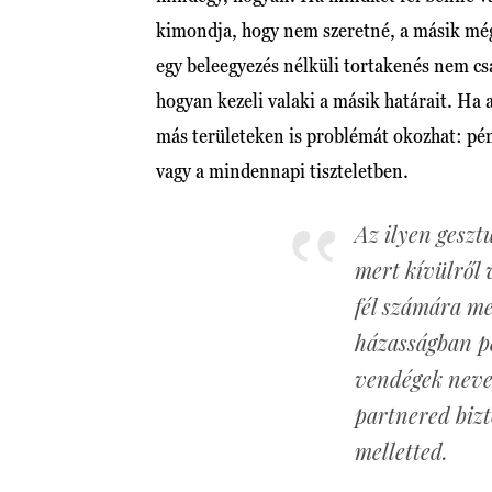
kimondja, hogy nem szeretné, a másik még
egy beleegyezés nélküli tortakenés nem csa
hogyan kezeli valaki a másik határait. Ha
más területeken is problémát okozhat: p
vagy a mindennapi tiszteletben.
Az ilyen geszt
mert kívülről
fél számára me
házasságban p
vendégek neve
partnered biz
melletted.