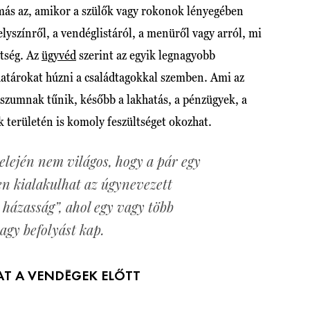
 más az, amikor a szülők vagy rokonok lényegében
elyszínről, a vendéglistáról, a menüről vagy arról, mi
ítség. Az
ügyvéd
szerint az egyik legnagyobb
 határokat húzni a családtagokkal szemben. Ami az
zumnak tűnik, később a lakhatás, a pénzügyek, a
területén is komoly feszültséget okozhat.
elején nem világos, hogy a pár egy
n kialakulhat az úgynevezett
 házasság”, ahol egy vagy több
nagy befolyást kap.
AT A VENDÉGEK ELŐTT