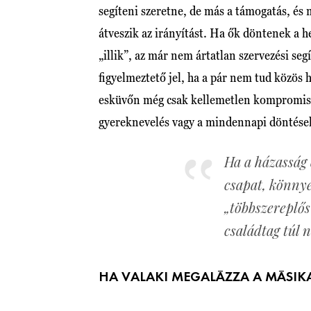
segíteni szeretne, de más a támogatás, és
átveszik az irányítást. Ha ők döntenek a h
„illik”, az már nem ártatlan szervezési seg
figyelmeztető jel, ha a pár nem tud közös
esküvőn még csak kellemetlen kompromiss
gyereknevelés vagy a mindennapi döntések 
Ha a házasság 
csapat, könnye
„többszereplős
családtag túl 
HA VALAKI MEGALÁZZA A MÁSIK