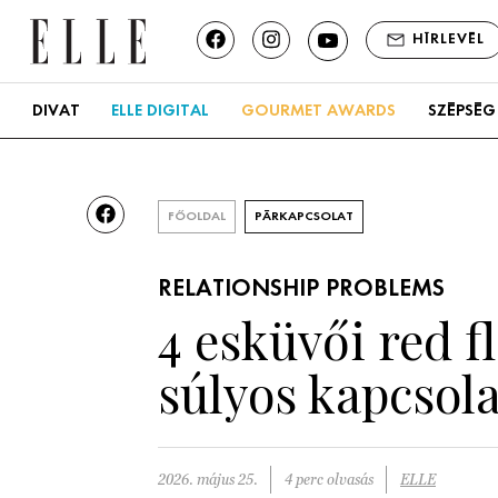
HÍRLEVÉL
DIVAT
ELLE DIGITAL
GOURMET AWARDS
SZÉPSÉG
FŐOLDAL
PÁRKAPCSOLAT
RELATIONSHIP PROBLEMS
4 esküvői red f
súlyos kapcsola
2026. május 25.
4 perc olvasás
ELLE