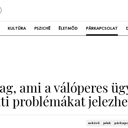
KULTÚRA
PSZICHÉ
ÉLETMÓD
PÁRKAPCSOLAT
lag, ami a válóperes üg
ti problémákat jelezhe
esküvő
jelek
párkapc