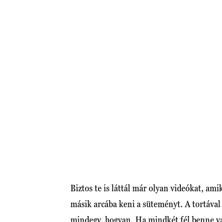
Biztos te is láttál már olyan videókat, ami
másik arcába keni a süteményt. A tortával
mindegy, hogyan. Ha mindkét fél benne van