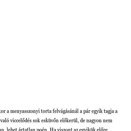
kor a menyasszonyi torta felvágásánál a pár egyik tagja a
 való viccelődés sok esküvőn előkerül, de nagyon nem
, lehet ártatlan poén. Ha viszont az egyikük előre