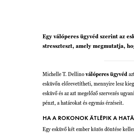
Egy válóperes ügyvéd szerint az es
stresszteszt, amely megmutatja, h
Michelle T. Dellino
válóperes ügyvéd
az
esküvőn előrevetítheti, mennyire lesz kie
esküvő és az azt megelőző szervezés ugyani
pénzt, a határokat és egymás érzéseit.
HA A ROKONOK ÁTLÉPIK A HAT
Egy esküvő két ember közös döntése kellen