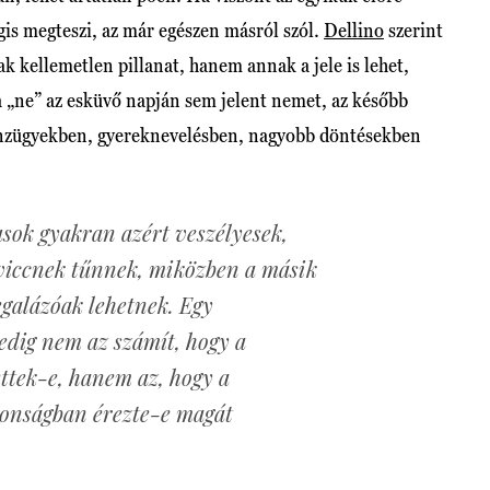
is megteszi, az már egészen másról szól.
Dellino
szerint
k kellemetlen pillanat, hanem annak a jele is lehet,
 a „ne” az esküvő napján sem jelent nemet, az később
énzügyekben, gyereknevelésben, nagyobb döntésekben
usok gyakran azért veszélyesek,
 viccnek tűnnek, miközben a másik
galázóak lehetnek. Egy
edig nem az számít, hogy a
ttek-e, hanem az, hogy a
tonságban érezte-e magát