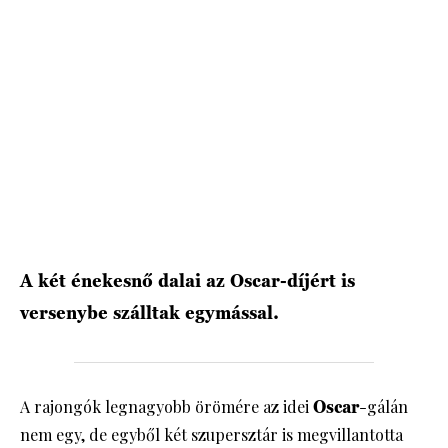
HÍRLEVÉL
A két énekesnő dalai az Oscar-díjért is
versenybe szálltak egymással.
A rajongók legnagyobb örömére az idei
Oscar
-gálán
nem egy, de egyből két szupersztár is megvillantotta