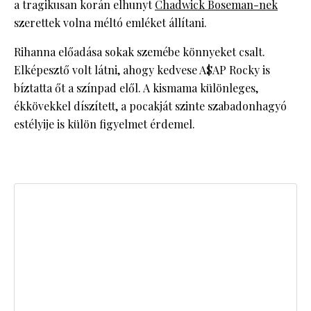
a tragikusan korán elhunyt
Chadwick Boseman-nek
szerettek volna méltó emléket állítani.
Rihanna előadása sokak szemébe könnyeket csalt.
Elképesztő volt látni, ahogy kedvese A$AP Rocky is
bíztatta őt a színpad elől. A kismama különleges,
ékkövekkel díszített, a pocakját szinte szabadonhagyó
estélyije is külön figyelmet érdemel.