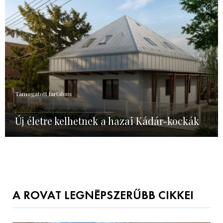
Támogatott tartalom
Új életre kelhetnek a hazai Kádár-kockák
A ROVAT LEGNÉPSZERŰBB CIKKEI