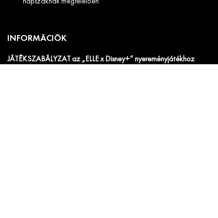
napszaknak megfelelően
INFORMÁCIÓK
JÁTÉKSZABÁLYZAT az „ELLE x Disney+” nyereményjátékhoz
Impresszum
Általános szerződési feltételek
ELLE Médiaajánlat 2026
ELLE Decor Médiaajánlat 2026
Adatkezelési szabályzat
ELLE Beauty Awards - Nevezési feltételek
ELLE Beauty Awards - Adatkezelési tájékoztató.
SZABÁLYZAT a jogellenes tartalmú hozzászólások elleni
fellépésről