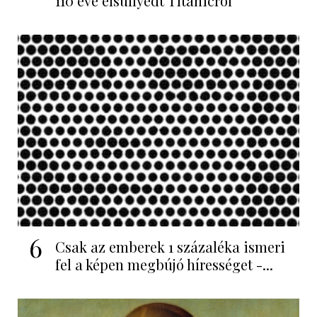
110 éve elsüllyedt Titanicról
6
Csak az emberek 1 százaléka ismeri
fel a képen megbújó hírességet -...