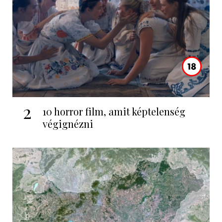
2
10 horror film, amit képtelenség
végignézni