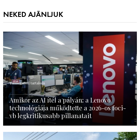
NEKED AJÁNLJUK
Támogatott tartalom
Amikor az AI ítél a pályán: a Lenovo
technológiája működtette a 2026-os foci-
vb legkritikusabb pillanatait