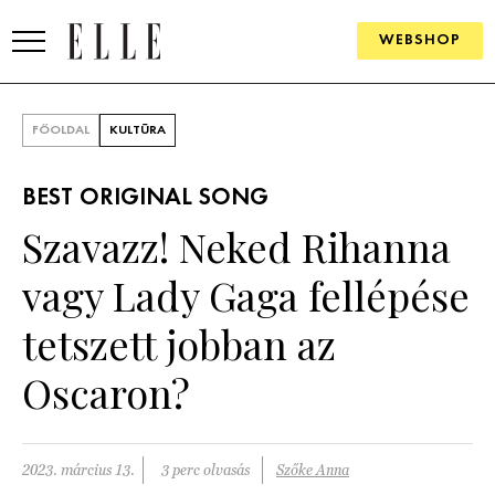
WEBSHOP
DIVAT
FŐOLDAL
KULTÚRA
ELLE DIGITAL
BEST ORIGINAL SONG
GOURMET AWARDS
Szavazz! Neked Rihanna
SZÉPSÉG
vagy Lady Gaga fellépése
KULTÚRA
tetszett jobban az
PSZICHÉ
Oscaron?
ÉLETMÓD
2023. március 13.
3 perc olvasás
Szőke Anna
PÁRKAPCSOLAT