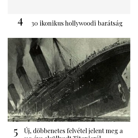
4
30 ikonikus hollywoodi barátság
5
Új, döbbenetes felvétel jelent meg a