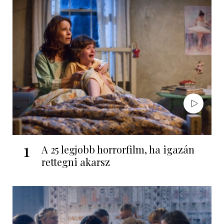
1
A 25 legjobb horrorfilm, ha igazán
rettegni akarsz