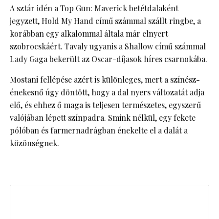
A sztár idén a Top Gun: Maverick betétdalaként
jegyzett, Hold My Hand című számmal szállt ringbe, a
korábban egy alkalommal általa már elnyert
szobrocskáért. Tavaly ugyanis a Shallow című számmal
Lady Gaga bekerült az Oscar-díjasok híres csarnokába.
Mostani fellépése azért is különleges, mert a színész-
énekesnő úgy döntött, hogy a dal nyers változatát adja
elő, és ehhez ő maga is teljesen természetes, egyszerű
valójában lépett színpadra. Smink nélkül, egy fekete
pólóban és farmernadrágban énekelte el a dalát a
közönségnek.