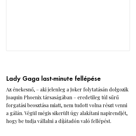
Lady Gaga last-minute fellépése
Az énekesnő, – aki jelenleg a Joker folytatásán dolgozik
Joaquin Phoenix társaságában – eredetileg túl sűrű
forgatási beosztása miatt, nem tudott volna részt venni
a gálán. Végül mégis sikerült úgy alakítani napirendjét,
hogy be tudja vállalni a díjátadón való fellépést.