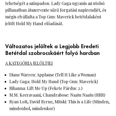
tehetségét a színpadon. Lady Gaga ugyanis az utolsó
pillanatban átszervezte sűrű forgatási napirendjét, és
mégis elvállalta a Top Gun: Maverick betétdalaként
jelölt Hold My Hand előadását.
Változatos jelöltek a Legjobb Eredeti
Betétdal szobrocskáért folyó harcban
A KATEGÓRIA JELÖLTJEI
Diane Warren: Applause (Tell It Like a Woman)
Lady Gaga: Hold My Hand (Top Gun: Maverick)
Rihanna: Lift Me Up (Fekete Párduc 2.)
M.M. Keeravaani, Chandrabose: Naatu Naatu (RRR)
Ryan Lott, David Byrne, Mitski: This is a Life (Minden,
mindenhol, mindenkor)