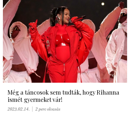
Még a táncosok sem tudták, hogy Rihanna
ismét gyermeket vár!
2023.02.14.
2 perc olvasás