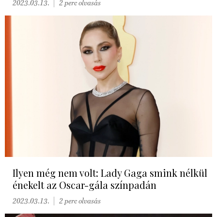
2023.03.13.
2 perc olvasás
Ilyen még nem volt: Lady Gaga smink nélkül
énekelt az Oscar-gála színpadán
2023.03.13.
2 perc olvasás