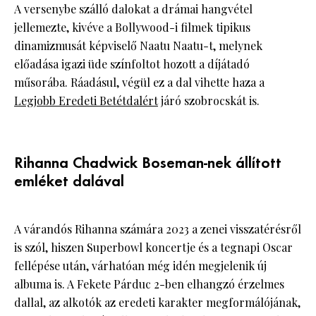
A versenybe szálló dalokat a drámai hangvétel
jellemezte, kivéve a Bollywood-i filmek tipikus
dinamizmusát képviselő Naatu Naatu-t, melynek
előadása igazi üde színfoltot hozott a díjátadó
műsorába. Ráadásul, végül ez a dal vihette haza a
Legjobb Eredeti Betétdalért
járó szobrocskát is.
Rihanna Chadwick Boseman-nek állított
emléket dalával
A várandós Rihanna számára 2023 a zenei visszatérésről
is szól, hiszen Superbowl koncertje és a tegnapi Oscar
fellépése után, várhatóan még idén megjelenik új
albuma is. A Fekete Párduc 2-ben elhangzó érzelmes
dallal, az alkotók az eredeti karakter megformálójának,