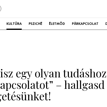
KULTÚRA
PSZICHÉ
ÉLETMÓD
PÁRKAPCSOLAT
visz egy olyan tudáshoz
kapcsolatot” – hallgas
getésünket!