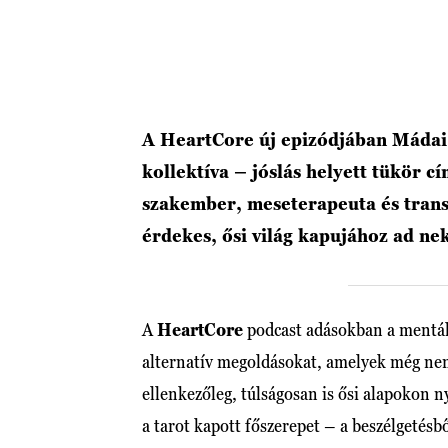
A HeartCore új epizódjában Mádai 
kollektíva – jóslás helyett tükör 
szakember, meseterapeuta és transz
érdekes, ősi világ kapujához ad ne
A
HeartCore
podcast adásokban a mentáli
alternatív megoldásokat, amelyek még ne
ellenkezőleg, túlságosan is ősi alapokon 
a tarot kapott főszerepet – a beszélgetésb