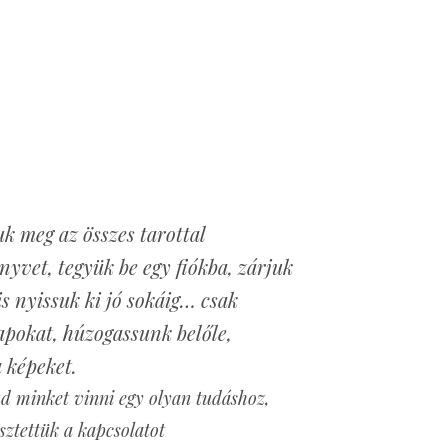
uk meg az összes tarottal
nyvet, tegyük be egy fiókba, zárjuk
is nyissuk ki jó sokáig… csak
apokat, húzogassunk belőle,
a képeket.
ud minket vinni egy olyan tudáshoz,
sztettük a kapcsolatot