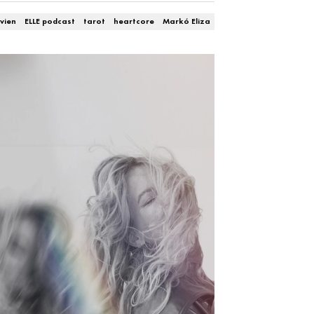
vien
ELLE podcast
tarot
heartcore
Markó Eliza