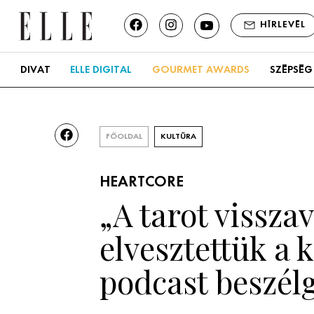
HÍRLEVÉL
DIVAT
ELLE DIGITAL
GOURMET AWARDS
SZÉPSÉG
FŐOLDAL
KULTÚRA
HEARTCORE
„A tarot vissza
elvesztettük a 
podcast beszél