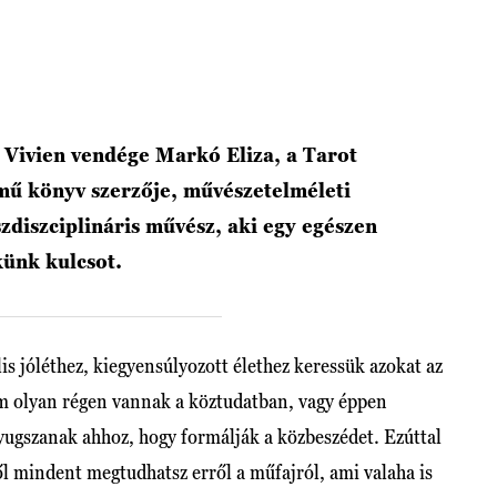
Vivien vendége Markó Eliza, a Tarot
című könyv szerzője, művészetelméleti
diszciplináris művész, aki egy egészen
künk kulcsot.
s jóléthez, kiegyensúlyozott élethez keressük azokat az
m olyan régen vannak a köztudatban, vagy éppen
nyugszanak ahhoz, hogy formálják a közbeszédet. Ezúttal
ől mindent megtudhatsz erről a műfajról, ami valaha is