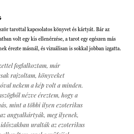
G
ször tarottal kapcsolatos könyvet és kártyát. Bár az
atban volt egy kis ellenérzése, a tarot egy egészen más
k érezte másnál, és vizuálisan is sokkal jobban izgatta.
ettel foglalkoztam, már
csak rajzoltam, könyveket
zóval nekem a kép volt a minden.
mszögből nézve éreztem, hogy a
ás, mint a többi ilyen ezoterikus
 az angyalkártyák, meg ilyenek,
időszakban uralták az ezoterikus