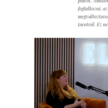
piacot. Amikor
foglalkozni, az
megváltoztass
tarotról. Ez n