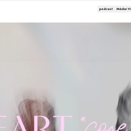
podcast
Mádai Vi