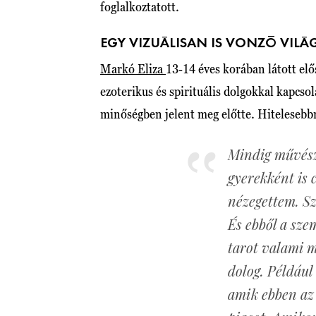
foglalkoztatott.
EGY VIZUÁLISAN IS VONZÓ VILÁ
Markó Eliza
13-14 éves korában látott elő
ezoterikus és spirituális dolgokkal kapcsol
minőségben jelent meg előtte. Hitelesebbne
Mindig művész
gyerekként is 
nézegettem. S
És ebből a sze
tarot valami m
dolog. Például
amik ebben az 