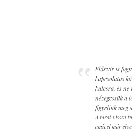
Először is fogj
kapcsolatos kö
kulcsra, és ne 
nézegessük a l
figyeljük meg 
A tarot vissza t
amivel már elve