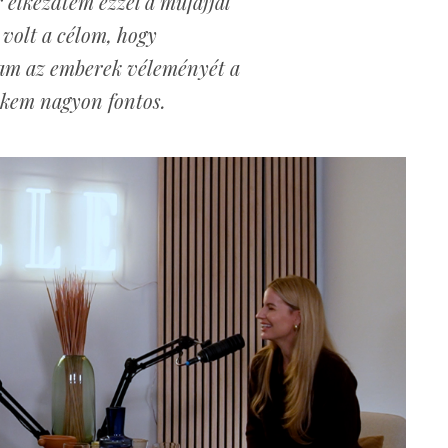
 elkezdtem ezzel a műfajjal
 volt a célom, hogy
am az emberek véleményét a
ekem nagyon fontos.