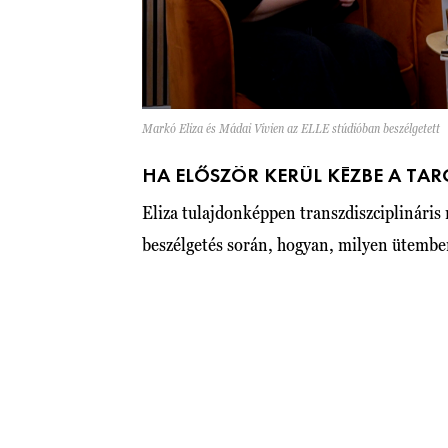
Markó Eliza és Mádai Vivien az ELLE stúdióban beszélgetett
HA ELŐSZÖR KERÜL KÉZBE A TAR
Eliza tulajdonképpen transzdiszciplináris 
beszélgetés során, hogyan, milyen ütemb