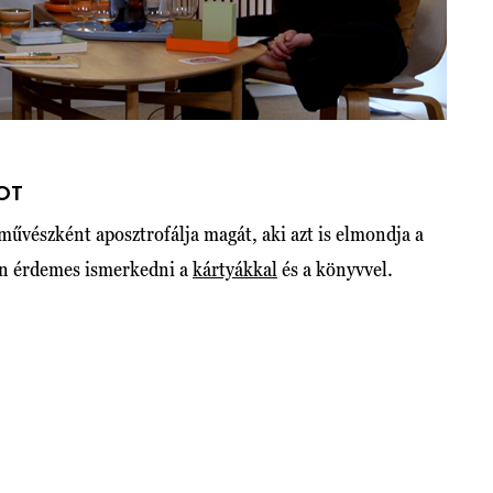
OT
művészként aposztrofálja magát, aki azt is elmondja a
en érdemes ismerkedni a
kártyákkal
és a könyvvel.