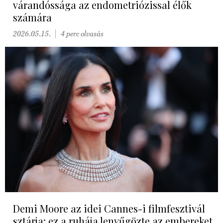
várandóssága az endometriózissal élők
számára
2026.05.15.
4 perc olvasás
Demi Moore az idei Cannes-i filmfesztivál
sztárja: ez a ruhája lenyűgözte az embereket