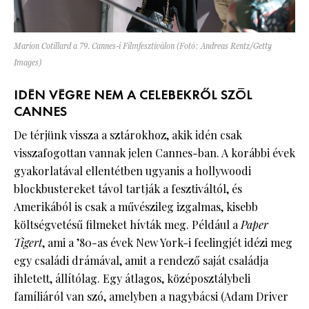
Marion Cotillard a 79. Cannes-i Filmfesztiválon (Fotó: Andreas Rentz/Getty
Images)
IDÉN VÉGRE NEM A CELEBEKRŐL SZÓL
CANNES
De térjünk vissza a sztárokhoz, akik idén csak
visszafogottan vannak jelen Cannes-ban. A korábbi évek
gyakorlatával ellentétben ugyanis a hollywoodi
blockbustereket távol tartják a fesztiváltól, és
Amerikából is csak a művészileg izgalmas, kisebb
költségvetésű filmeket hívták meg. Például a
Paper
Tigert
, ami a ’80-as évek New York-i feelingjét idézi meg
egy családi drámával, amit a rendező saját családja
ihletett, állítólag. Egy átlagos, középosztálybeli
famíliáról van szó, amelyben a nagybácsi (Adam Driver