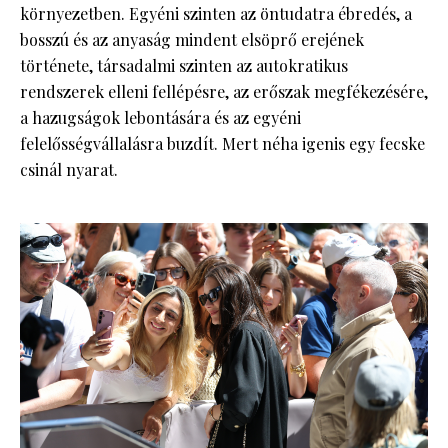
környezetben. Egyéni szinten az öntudatra ébredés, a
bosszú és az anyaság mindent elsöprő erejének
története, társadalmi szinten az autokratikus
rendszerek elleni fellépésre, az erőszak megfékezésére,
a hazugságok lebontására és az egyéni
felelősségvállalásra buzdít. Mert néha igenis egy fecske
csinál nyarat.