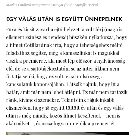
Marion Cotillard autogramot osztogat (Fotó: Gyárfás Dorka)
EGY VÁLÁS UTÁN IS EGYÜTT ÜNNEPELNEK
Fura és kicsit zavarba ejtő helyzet: a volt férj (maga is
elismert színész és rendező) büszkén nyilatkozza, hogy
a filmet Cotillardnak írta, hogy a tehetségéhez méltó
feladathoz segítse, még a kamaszfiukat is magukkal
viszik a premierre, aki most lép először a nyilvánosság
elé, de se a sajtótájékoztatón, se az interjúkban nem
firtatja senki, hogy ez volt-e az utolsó szeg a
kapcsolatuk koporsójában. Látszik rajtuk, hogy itt a
határ, amit már nem lehet átlépni. Ez már nem tartozik
ránk, kíváncsi szemekre. Tekintsünk rájuk inkább
elismerően, hogy 18 együtt töltött év után és egy válás
után is még mindig közös filmet készítenek – nem is
akármilyet –, és összefogva ünneplik a premierjét.