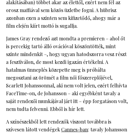
alakításában) többet akar az élettől, ezért nem fél az
orosz maffiával sem közös üzletbe fogni. A hübrisz
azonban ezen a szinten sem kifizetődő, ahogy már a
film elején kiírt mottó is sugallja.
James Gray rendező azt mondta a premieren – ahol őt
is percekig tartó álló ovációval köszöntötték, mint
szinte mindenkit –, hogy ugyan hatodszorra vesz részt
a fesztiválon, de most kezdi igazán értékelni. A
hatalmas ünneplés közepette meg is próbálta
megosztani az örömét a film női főszereplőjével,
Scarlett Johanssonnal, aki nem volt jelen, ezért felhívta
FaceTime-on, de Johansson – aki egyébként tavaly a
saját rendezői munkájával járt itt – épp forgatáson volt,
nem tudta felvenni. Ebből is hír lett.
A színészekből lett rendezők viszont továbbra is
szívesen látott vendégek
Cannes-ban
: tavaly Johansson