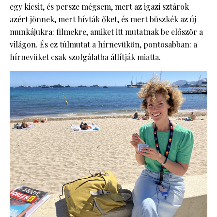
egy kicsit, és persze mégsem, mert az igazi sztárok
azért jönnek, mert hívták őket, és mert büszkék az új
munkájukra: filmekre, amiket itt mutatnak be először a
világon. És ez túlmutat a hírnevükön, pontosabban: a
hírnevüket csak szolgálatba állítják miatta.