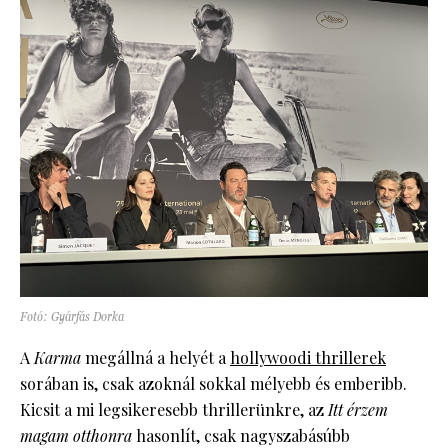
Fotó: Gyárfás Dorka
A
Karma
megállná a helyét a
hollywoodi thrillerek
sorában is, csak azoknál sokkal mélyebb és emberibb.
Kicsit a mi legsikeresebb thrillerünkre, az
Itt érzem
magam otthonra
hasonlít, csak nagyszabásúbb