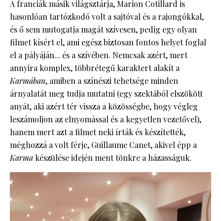
A franciák másik világsztárja, Marion Cotillard is
hasonlóan tartózkodó volt a sajtóval és a rajongókkal,
és ő sem mutogatja magát szívesen, pedig egy olyan
filmet kísért el, ami egész biztosan fontos helyet foglal
el a pályáján... és a szívében. Nemcsak azért, mert
annyira komplex, többrétegű karaktert alakít a
Karmában
, amiben a színészi tehetsége minden
árnyalatát meg tudja mutatni (egy szektából elszökött
anyát, aki azért tér vissza a közösségbe, hogy végleg
leszámoljon az elnyomással és a kegyetlen vezetővel),
hanem mert azt a filmet neki írták és készítették,
méghozzá a volt férje, Guillaume Canet, akivel épp a
Karma
készülése idején ment tönkre a házasságuk.