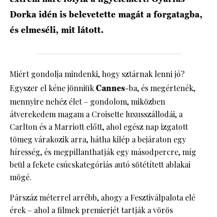
Dorka idén is belevetette magát a forgatagba,
és elmeséli, mit látott.
Miért gondolja mindenki, hogy sztárnak lenni jó?
Egyszer el kéne jönniük
Cannes
-ba, és megértenék,
mennyire nehéz élet – gondolom, miközben
átverekedem magam a Croisette luxusszállodái, a
Carlton és a Marriott előtt, ahol egész nap izgatott
tömeg várakozik arra, hátha kilép a bejáraton egy
híresség, és megpillanthatják egy másodpercre, míg
beül a fekete csúcskategóriás autó sötétített ablakai
mögé.
Párszáz méterrel arrébb, ahogy a Fesztiválpalota elé
érek – ahol a filmek premierjét tartják a vörös