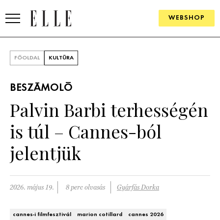
WEBSHOP
DIVAT
FŐOLDAL
KULTÚRA
ELLE DIGITAL
BESZÁMOLÓ
GOURMET AWARDS
Palvin Barbi terhességén
SZÉPSÉG
is túl – Cannes-ból
KULTÚRA
jelentjük
PSZICHÉ
2026. május 19.
8 perc olvasás
Gyárfás Dorka
ÉLETMÓD
PÁRKAPCSOLAT
cannes-i filmfesztivál
marion cotillard
cannes 2026