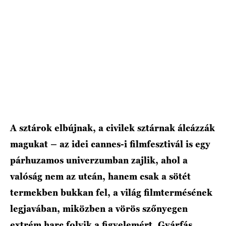
HÍRLEVÉL
A sztárok elbújnak, a civilek sztárnak álcázzák
magukat – az idei cannes-i filmfesztivál is egy
párhuzamos univerzumban zajlik, ahol a
valóság nem az utcán, hanem csak a sötét
termekben bukkan fel, a világ filmtermésének
legjavában, miközben a vörös szőnyegen
extrém harc folyik a figyelemért. Gyárfás