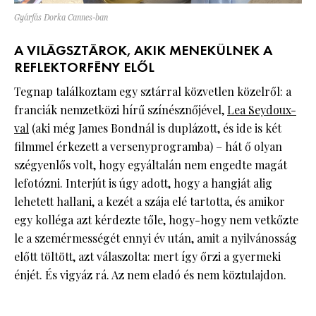
Gyárfás Dorka Cannes-ban
A VILÁGSZTÁROK, AKIK MENEKÜLNEK A
REFLEKTORFÉNY ELŐL
Tegnap találkoztam egy sztárral közvetlen közelről: a
franciák nemzetközi hírű színésznőjével,
Lea Seydoux-
val
(aki még James Bondnál is duplázott, és ide is két
filmmel érkezett a versenyprogramba) – hát ő olyan
szégyenlős volt, hogy egyáltalán nem engedte magát
lefotózni. Interjút is úgy adott, hogy a hangját alig
lehetett hallani, a kezét a szája elé tartotta, és amikor
egy kolléga azt kérdezte tőle, hogy-hogy nem vetkőzte
le a szemérmességét ennyi év után, amit a nyilvánosság
előtt töltött, azt válaszolta: mert így őrzi a gyermeki
énjét. És vigyáz rá. Az nem eladó és nem köztulajdon.