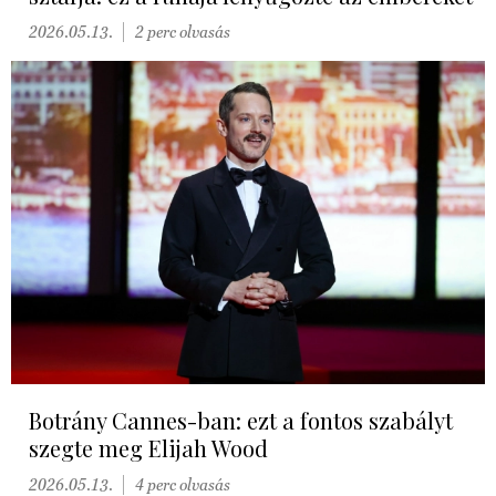
2026.05.13.
2 perc olvasás
Botrány Cannes-ban: ezt a fontos szabályt
szegte meg Elijah Wood
2026.05.13.
4 perc olvasás