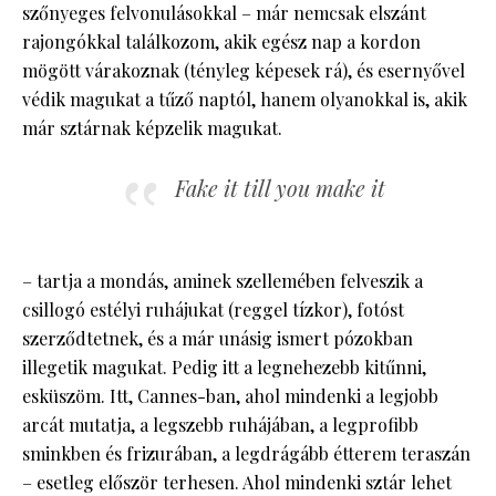
szőnyeges felvonulásokkal – már nemcsak elszánt
rajongókkal találkozom, akik egész nap a kordon
mögött várakoznak (tényleg képesek rá), és esernyővel
védik magukat a tűző naptól, hanem olyanokkal is, akik
már sztárnak képzelik magukat.
Fake it till you make it
– tartja a mondás, aminek szellemében felveszik a
csillogó estélyi ruhájukat (reggel tízkor), fotóst
szerződtetnek, és a már unásig ismert pózokban
illegetik magukat. Pedig itt a legnehezebb kitűnni,
esküszöm. Itt, Cannes-ban, ahol mindenki a legjobb
arcát mutatja, a legszebb ruhájában, a legprofibb
sminkben és frizurában, a legdrágább étterem teraszán
– esetleg először terhesen. Ahol mindenki sztár lehet