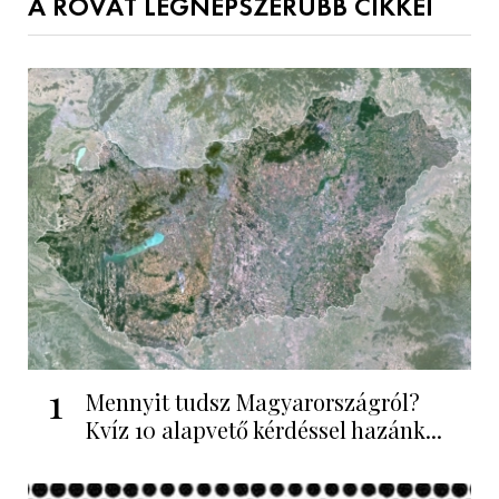
A ROVAT LEGNÉPSZERŰBB CIKKEI
1
Mennyit tudsz Magyarországról?
Kvíz 10 alapvető kérdéssel hazánk...