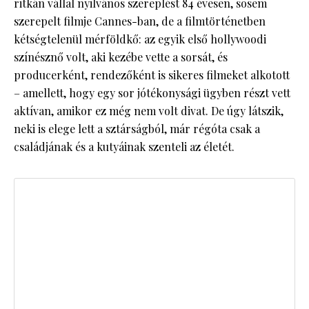
ritkán vállal nyilvános szereplést 84 évesen, sosem
szerepelt filmje Cannes-ban, de a filmtörténetben
kétségtelenül mérföldkő: az egyik első hollywoodi
színésznő volt, aki kezébe vette a sorsát, és
producerként, rendezőként is sikeres filmeket alkotott
– amellett, hogy egy sor jótékonysági ügyben részt vett
aktívan, amikor ez még nem volt divat. De úgy látszik,
neki is elege lett a sztárságból, már régóta csak a
családjának és a kutyáinak szenteli az életét.