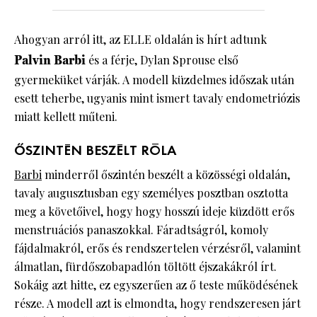
Ahogyan arról itt, az ELLE oldalán is hírt adtunk
Palvin Barbi
és a férje, Dylan Sprouse első
gyermeküket várják. A modell küzdelmes időszak után
esett teherbe, ugyanis mint ismert tavaly endometriózis
miatt kellett műteni.
ŐSZINTÉN BESZÉLT RÓLA
Barbi
minderről őszintén beszélt a közösségi oldalán,
tavaly augusztusban egy személyes posztban osztotta
meg a követőivel, hogy hogy hosszú ideje küzdött erős
menstruációs panaszokkal. Fáradtságról, komoly
fájdalmakról, erős és rendszertelen vérzésről, valamint
álmatlan, fürdőszobapadlón töltött éjszakákról írt.
Sokáig azt hitte, ez egyszerűen az ő teste működésének
része. A modell azt is elmondta, hogy rendszeresen járt