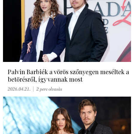
Palvin Barbiék a vörös szőnyegen meséltek a
betörésről, így vannak most
2026.04.21.
2 perc olvasás