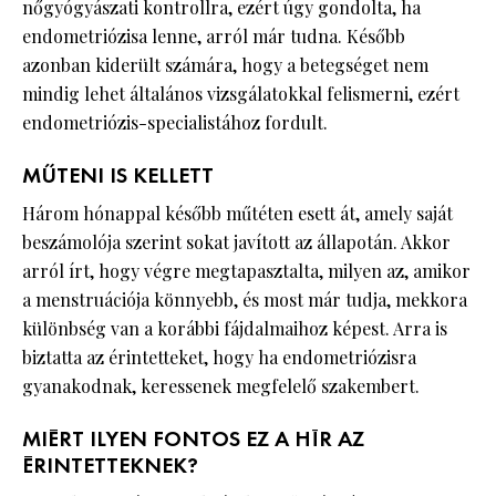
nőgyógyászati kontrollra, ezért úgy gondolta, ha
endometriózisa lenne, arról már tudna. Később
azonban kiderült számára, hogy a betegséget nem
mindig lehet általános vizsgálatokkal felismerni, ezért
endometriózis-specialistához fordult.
MŰTENI IS KELLETT
Három hónappal később műtéten esett át, amely saját
beszámolója szerint sokat javított az állapotán. Akkor
arról írt, hogy végre megtapasztalta, milyen az, amikor
a menstruációja könnyebb, és most már tudja, mekkora
különbség van a korábbi fájdalmaihoz képest. Arra is
biztatta az érintetteket, hogy ha endometriózisra
gyanakodnak, keressenek megfelelő szakembert.
MIÉRT ILYEN FONTOS EZ A HÍR AZ
ÉRINTETTEKNEK?