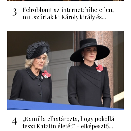
3
Felrobbant az internet: hihetetlen,
mit szúrtak ki Károly király és...
4
„Kamilla elhatározta, hogy pokollá
teszi Katalin életét” – elképesztő...