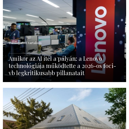
Támogatott tartalom
Amikor az AI ítél a pályán: a Lenovo
technológiája működtette a 2026-os foci-
vb legkritikusabb pillanatait