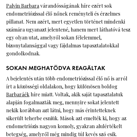
Palvin Barbara
várandósságának híre ezért sok
endometriózissal élő nőnek reményteli és érzelmes
pillanat. Nem azért, mert egyetlen történet mindenki
számára ugyanazt jelentené, hanem mert láthatóvá tesz
egy olyan utat, amelyről sokan félelemmel,
bizonytalansággal vagy fájdalmas tapasztalatokkal
gondolkodnak.
SOKAN MEGHATÓDVA REAGÁLTAK
A bejelentés után több endometriózissal élő nő is arról
írt a közösségi oldalakon, hogy különösen boldog
Barbaráék
híre miatt. Voltak, akik saját tapasztalatuk
alapján fogalmazták meg, mennyire sokat jelentett
nekik korábban azt látni, hogy más érintetteknek
sikerült teherbe esniük. Mások azt emelték ki, hogy az
endometriózis nagyon komoly, gyakran alulértékelt
betegség, amelyről még mindig túl kevés szó esik.