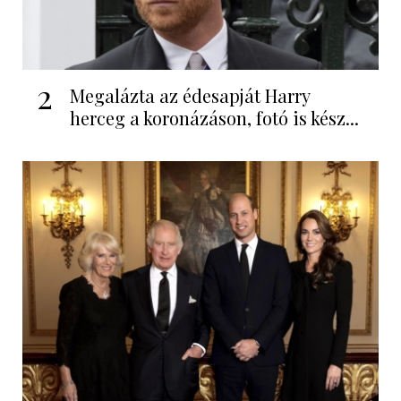
2
Megalázta az édesapját Harry
herceg a koronázáson, fotó is kész...