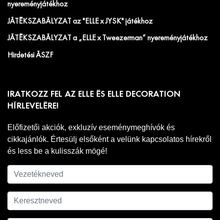
nyereményjátékhoz
JÁTÉKSZABÁLYZAT az "ELLE x JYSK" játékhoz
JÁTÉKSZABÁLYZAT a „ELLE x Tweezerman” nyereményjátékhoz
Hirdetési ÁSZF
IRATKOZZ FEL AZ ELLE ÉS ELLE DECORATION
HÍRLEVELÉRE!
Előfizetői akciók, exkluzív eseménymeghívók és
cikkajánlók. Értesülj elsőként a velünk kapcsolatos hírekről
és less be a kulisszák mögé!