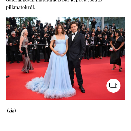
pillanatokról.
(
via
)