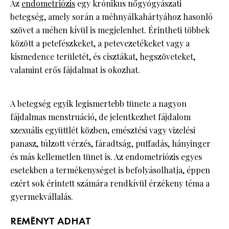
Az
endometriózis
egy krónikus nőgyógyászati
betegség, amely során a méhnyálkahártyához hasonló
szövet a méhen kívül is megjelenhet. Érintheti többek
között a petefészkeket, a petevezetékeket vagy a
kismedence területét, és cisztákat, hegszöveteket,
valamint erős fájdalmat is okozhat.
A betegség egyik legismertebb tünete a nagyon
fájdalmas menstruáció, de jelentkezhet fájdalom
szexuális együttlét közben, emésztési vagy vizelési
panasz, túlzott vérzés, fáradtság, puffadás, hányinger
és más kellemetlen tünet is. Az endometriózis egyes
esetekben a termékenységet is befolyásolhatja, éppen
ezért sok érintett számára rendkívül érzékeny téma a
gyermekvállalás.
REMÉNYT ADHAT