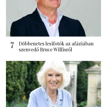
7
Döbbenetes lesifotók az afáziában
szenvedő Bruce Willisről