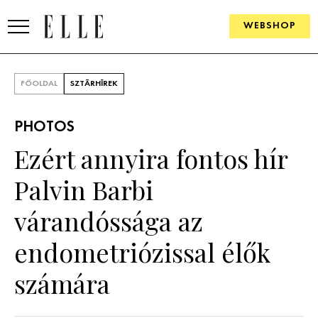
WEBSHOP
DIVAT
FŐOLDAL
SZTÁRHÍREK
ELLE DIGITAL
PHOTOS
GOURMET AWARDS
Ezért annyira fontos hír
SZÉPSÉG
Palvin Barbi
KULTÚRA
várandóssága az
PSZICHÉ
endometriózissal élők
számára
ÉLETMÓD
PÁRKAPCSOLAT