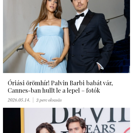
Óriási örömhír! Palvin Barbi babát vár,
Cannes-ban hullt le a lepel – fotók
2026.05.14.
3 perc olvasás