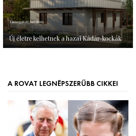
Támogatott tartalom
Új életre kelhetnek a hazai Kádár-kockák
A ROVAT LEGNÉPSZERŰBB CIKKEI