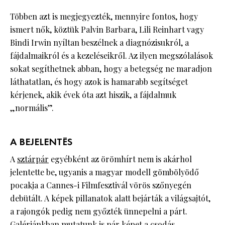
Többen azt is megjegyezték, mennyire fontos, hogy
ismert nők, köztük Palvin Barbara, Lili Reinhart vagy
Bindi Irwin nyíltan beszélnek a diagnózisukról, a
fájdalmaikról és a kezeléseikről. Az ilyen megszólalások
sokat segíthetnek abban, hogy a betegség ne maradjon
láthatatlan, és hogy azok is hamarabb segítséget
kérjenek, akik évek óta azt hiszik, a fájdalmuk
„normális”.
A BEJELENTÉS
A
sztárpár
egyébként az örömhírt nem is akárhol
jelentette be, ugyanis a magyar modell gömbölyödő
pocakja a Cannes-i Filmfesztivál vörös szőnyegén
debütált. A képek pillanatok alatt bejárták a világsajtót,
a rajongók pedig nem győzték ünnepelni a párt.
Galériánkban mutatunk is pár képet a csodás