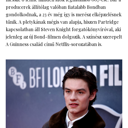
producerek állítólag valóban fiatalabb Bondban
gondolkodnak, a 23 év még így is merész elképzelésnek
tűnik. A pletykának mégis van alapja, hiszen Partridge
kapcsolatban áll Steven Knight forgatókönyvíróval, aki
jelenleg az új Bond-filmen dolgozik. A színész szerepelt
A Guinness család című Netflix-sorozatában is.