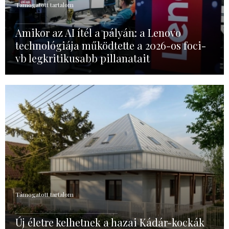
Támogatott tartalom
Amikor az AI ítél a pályán: a Lenovo
technológiája működtette a 2026-os foci-
vb legkritikusabb pillanatait
Támogatott tartalom
Új életre kelhetnek a hazai Kádár-kockák