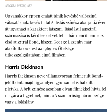
ANGELA WEISS, AFP
Ugyanakkor éppen emiatt tűnik kevésbé valószínű
választásnak: kevés fiatal A-listás színész akarja tíz éven
át ugyanazt a karaktert játszani. Ráadásul ausztrál
származása is kérdéseket vet fel — bár nem ő lenne az
első ausztrál Bond, hiszen George Lazenby már
alakította 007-est az 1969-es Őfelsége
titkosszolgálatában című filmben.
Harris Dickinson
Harris Dickinson neve villámgyorsan felmerült Bond-
jelöltként, majd ugyanilyen gyorsan el is halkult a
pletyka. A brit színész azonban olyan filmekkel hívta fel
magára a figyelmet, mint a A szomorúság háromszöge
vagy a Jókislány.