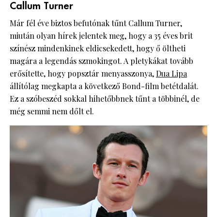
Callum Turner
Már fél éve biztos befutónak tűnt Callum Turner,
miután olyan hírek jelentek meg, hogy a 35 éves brit
színész mindenkinek eldicsekedett, hogy ő öltheti
magára a legendás szmokingot. A pletykákat tovább
erősítette, hogy popsztár menyasszonya,
Dua Lipa
állítólag megkapta a következő Bond-film betétdalát.
Ez a szóbeszéd sokkal hihetőbbnek tűnt a többinél, de
még semmi nem dőlt el.