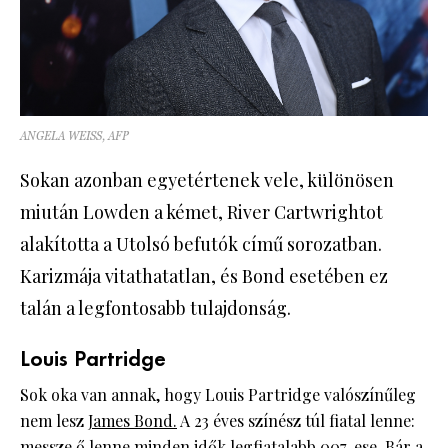
ANGELA WEISS, AFP
Sokan azonban egyetértenek vele, különösen
miután Lowden a kémet, River Cartwrightot
alakította a Utolsó befutók című sorozatban.
Karizmája vitathatatlan, és Bond esetében ez
talán a legfontosabb tulajdonság.
Louis Partridge
Sok oka van annak, hogy Louis Partridge valószínűleg
nem lesz
James Bond.
A 23 éves színész túl fiatal lenne:
messze ő lenne minden idők legfiatalabb 007-ese. Bár a