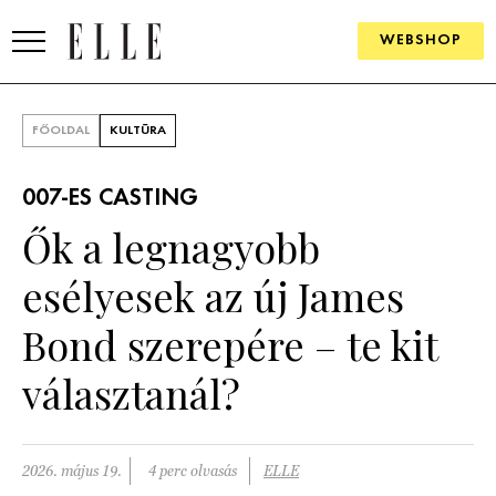
WEBSHOP
DIVAT
FŐOLDAL
KULTÚRA
ELLE DIGITAL
007-ES CASTING
GOURMET AWARDS
Ők a legnagyobb
SZÉPSÉG
esélyesek az új James
KULTÚRA
Bond szerepére – te kit
PSZICHÉ
választanál?
ÉLETMÓD
2026. május 19.
4 perc olvasás
ELLE
PÁRKAPCSOLAT