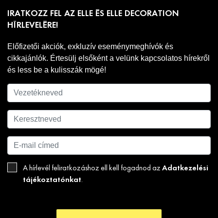
IRATKOZZ FEL AZ ELLE ÉS ELLE DECORATION
HÍRLEVELÉRE!
Előfizetői akciók, exkluzív eseménymeghívók és
cikkajánlók. Értesülj elsőként a velünk kapcsolatos hírekről
és less be a kulisszák mögé!
Adatkezelési
A hírlevél feliratkozáshoz ell kell fogadnod az
tájékoztatónkat
.