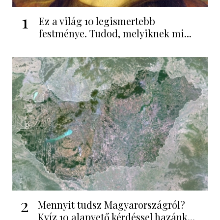
1
Ez a világ 10 legismertebb
festménye. Tudod, melyiknek mi...
2
Mennyit tudsz Magyarországról?
Kvíz 10 alapvető kérdéssel hazánk...