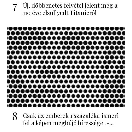
7
Új, döbbenetes felvétel jelent meg a
110 éve elsüllyedt Titanicról
8
Csak az emberek 1 százaléka ismeri
fel a képen megbújó hírességet -...