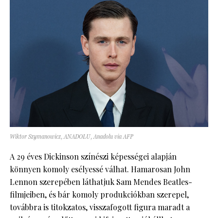
Wiktor Szymanowicz, ANADOLU, Anadolu via AFP
A 29 éves Dickinson színészi képességei alapján
könnyen komoly esélyessé válhat. Hamarosan John
Lennon szerepében láthatjuk Sam Mendes Beatles-
filmjeiben, és bár komoly produkciókban szerepel,
továbbra is titokzatos, visszafogott figura maradt a