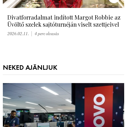
Divatforradalmat indított Margot Robbie az
Üvöltő szelek sajtóturnéján viselt szettjeivel
2026.02.11.
4 perc olvasás
NEKED AJÁNLJUK