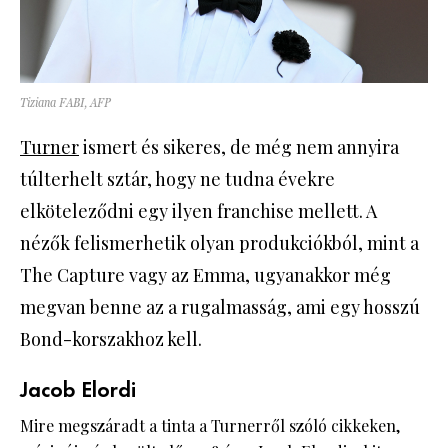
Tiziana FABI, AFP
Turner
ismert és sikeres, de még nem annyira
túlterhelt sztár, hogy ne tudna évekre
elköteleződni egy ilyen franchise mellett. A
nézők felismerhetik olyan produkciókból, mint a
The Capture vagy az Emma, ugyanakkor még
megvan benne az a rugalmasság, ami egy hosszú
Bond-korszakhoz kell.
Jacob Elordi
Mire megszáradt a tinta a Turnerről szóló cikkeken,