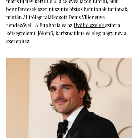
máris új név került elő: a 28 éves Jacob Elordi, akit
bennfentesek szerint szinte biztos befutónak tartanak,
miután állítólag találkozott Denis Villeneuve
rendezővel. A Euphoria és az
Üvöltő szelek
sztárja
kétségtelenül jóképű, karizmatikus és elég nagy név a
szerephez.