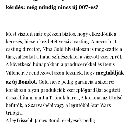
kérdés: még mindig nincs új 007-es?
Most viszont már egészen biztos, hogy elkezdődik a
keresés, hiszen kezdetét veszi a casting. A neves brit
casting director, Nina Gold hivatalosan is megkezdte a
tárgyalásokat a fiatal színészekkel a vágyott szerepről.
A következő hónapokban a producerekkel és Denis
Villeneuve rendezővel azon lesznek, hogy
megtalálják
az új Bondot.
Gold neve pedig garancia a sikerre:
korábban olyan produkciók szereplőgárdáját segített
összeállítani, mint a Trónok harca, A korona, az Utolsó
befutók, a Szarvasbébi vagy a legutóbbi Star Wars
trilógia.
A legfrissebb James Bond-esélyesek pedig…