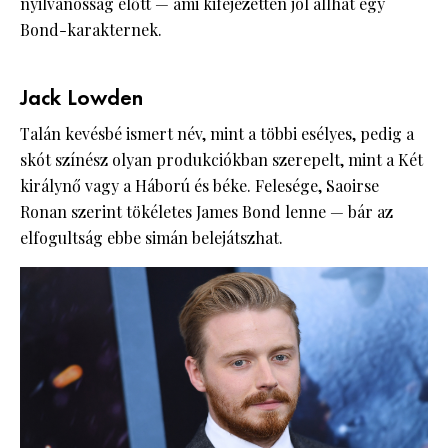
nyilvánosság előtt — ami kifejezetten jól állhat egy
Bond-karakternek.
Jack Lowden
Talán kevésbé ismert név, mint a többi esélyes, pedig a
skót színész olyan produkciókban szerepelt, mint a Két
királynő vagy a Háború és béke. Felesége, Saoirse
Ronan szerint tökéletes James Bond lenne — bár az
elfogultság ebbe simán belejátszhat.