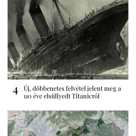
4
Új, döbbenetes felvétel jelent meg a
110 éve elsüllyedt Titanicról