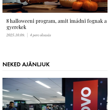
8 halloweeni program, amit imádni fognak a
gyerekek
2025.10.09.
4 perc olvasás
NEKED AJÁNLJUK