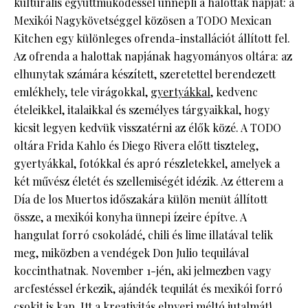
kulturális együttműködéssel ünnepli a halottak napját: a
Mexikói Nagykövetséggel közösen a TODO Mexican
Kitchen egy különleges ofrenda-installációt állított fel.
Az ofrenda a halottak napjának hagyományos oltára: az
elhunytak számára készített, szeretettel berendezett
emlékhely, tele virágokkal,
gyertyákkal
, kedvenc
ételeikkel, italaikkal és személyes tárgyaikkal, hogy
kicsit legyen kedvük visszatérni az élők közé. A TODO
oltára Frida Kahlo és Diego Rivera előtt tiszteleg,
gyertyákkal, fotókkal és apró részletekkel, amelyek a
két művész életét és szellemiségét idézik. Az étterem a
Día de los Muertos időszakára külön menüt állított
össze, a mexikói konyha ünnepi ízeire építve. A
hangulat forró csokoládé, chili és lime illatával telik
meg, miközben a vendégek Don Julio tequilával
koccinthatnak. November 1-jén, aki jelmezben vagy
arcfestéssel érkezik, ajándék tequilát és mexikói forró
csokit is kap. Itt a kreativitás elnyeri méltó jutalmát!