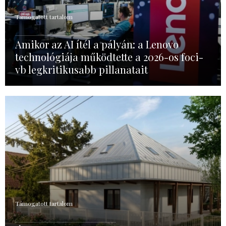
Támogatott tartalom
Amikor az AI ítél a pályán: a Lenovo
technológiája működtette a 2026-os foci-
vb legkritikusabb pillanatait
Támogatott tartalom