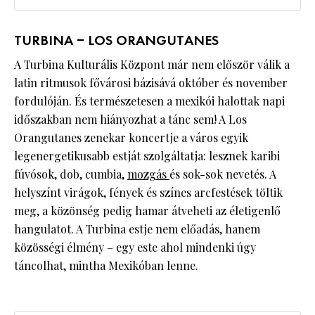
TURBINA – LOS ORANGUTANES
A Turbina Kulturális Központ már nem először válik a
latin ritmusok fővárosi bázisává október és november
fordulóján. És természetesen a mexikói halottak napi
időszakban nem hiányozhat a tánc sem! A Los
Orangutanes zenekar koncertje a város egyik
legenergetikusabb estját szolgáltatja: lesznek karibi
fúvósok, dob, cumbia,
mozgás
és sok-sok nevetés. A
helyszínt virágok, fények és színes arcfestések töltik
meg, a közönség pedig hamar átveheti az életigenlő
hangulatot. A Turbina estje nem előadás, hanem
közösségi élmény – egy este ahol mindenki úgy
táncolhat, mintha Mexikóban lenne.