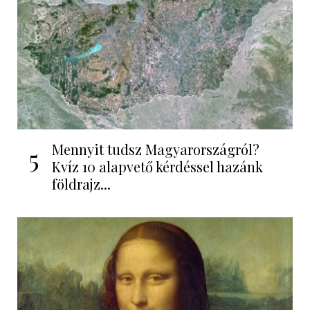
Mennyit tudsz Magyarországról?
5
Kvíz 10 alapvető kérdéssel hazánk
földrajz...