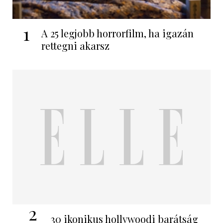
1
A 25 legjobb horrorfilm, ha igazán
rettegni akarsz
2
30 ikonikus hollywoodi barátság