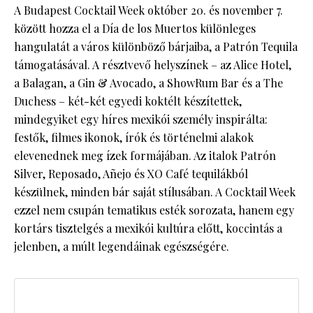
A Budapest Cocktail Week október 20. és november 7.
között hozza el a Día de los Muertos különleges
hangulatát a város különböző bárjaiba, a Patrón Tequila
támogatásával. A résztvevő helyszínek – az Alice Hotel,
a Balagan, a Gin & Avocado, a ShowRum Bar és a The
Duchess – két-két egyedi koktélt készítettek,
mindegyiket egy híres mexikói személy inspirálta:
festők, filmes ikonok, írók és történelmi alakok
elevenednek meg ízek formájában. Az italok Patrón
Silver, Reposado, Añejo és XO Café tequilákból
készülnek, minden bár saját stílusában. A Cocktail Week
ezzel nem csupán tematikus esték sorozata, hanem egy
kortárs tisztelgés a mexikói kultúra előtt, koccintás a
jelenben, a múlt legendáinak egészségére.