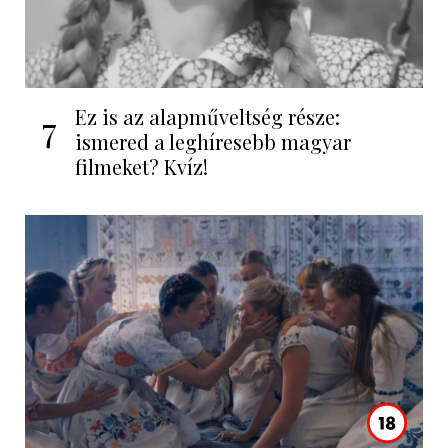
Ez is az alapműveltség része:
7
ismered a leghíresebb magyar
filmeket? Kvíz!