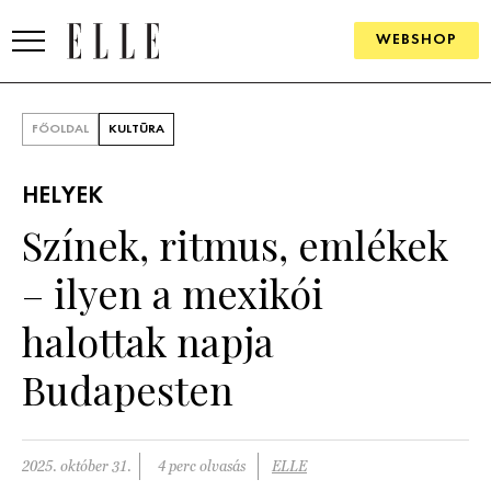
WEBSHOP
DIVAT
FŐOLDAL
KULTÚRA
ELLE DIGITAL
HELYEK
GOURMET AWARDS
Színek, ritmus, emlékek
SZÉPSÉG
– ilyen a mexikói
KULTÚRA
halottak napja
PSZICHÉ
Budapesten
ÉLETMÓD
2025. október 31.
4 perc olvasás
ELLE
PÁRKAPCSOLAT