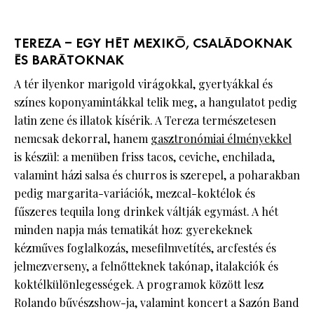
TEREZA – EGY HÉT MEXIKÓ, CSALÁDOKNAK
ÉS BARÁTOKNAK
A tér ilyenkor marigold virágokkal, gyertyákkal és
színes koponyamintákkal telik meg, a hangulatot pedig
latin zene és illatok kísérik. A Tereza természetesen
nemcsak dekorral, hanem
gasztronómiai élményekkel
is készül: a menüben friss tacos, ceviche, enchilada,
valamint házi salsa és churros is szerepel, a poharakban
pedig margarita-variációk, mezcal-koktélok és
fűszeres tequila long drinkek váltják egymást. A hét
minden napja más tematikát hoz: gyerekeknek
kézműves foglalkozás, mesefilmvetítés, arcfestés és
jelmezverseny, a felnőtteknek takónap, italakciók és
koktélkülönlegességek. A programok között lesz
Rolando bűvészshow-ja, valamint koncert a Sazón Band