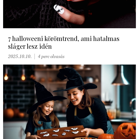
7 halloweeni körömtrend, ami hatalmas
sláger lesz idén
2025.10.10.
4 perc olvasás