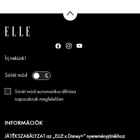
Írj nekünk!
Sötét mód
Sötét mód automatikus állítása
napszaknak megfelelően
INFORMÁCIÓK
JÁTÉKSZABÁLYZAT az „ELLE x Disney+” nyereményjátékhoz