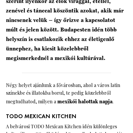
szerint ilyenkor az élők virággal, étellel,
zenével és tánccal köszöntik azokat, akik már
nincsenek velük – így őrizve a kapcsolatot
múlt és jelen között. Budapesten idén több
helyszín is csatlakozik ehhez az életigenlő
ünnephez, ha kicsit közelebbről
megismerkednél a mexikói kultúrával.
Négy helyet ajánlunk a fővárosban, ahol a város latin
színekbe és illatokba borul, te pedig közelebbről
megtudhatod, milyen a
mexikói halottak napja
.
TODO MEXICAN KITCHEN
A belvárosi TODO Mexican Kitchen idén különleges